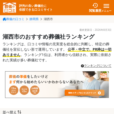
評判の良い葬儀社に
依頼できる口コミサイト
閲覧履歴
メニュー
葬儀の口コミ
静岡県
湖西市
最終更新日：
2026年8月3日
湖西市のおすすめ葬儀社ランキング
ランキングは、口コミや情報の充実度を総合的に判断し、特定の葬
儀社を宣伝しない形で運用しています。
公平・中立で、PR枠は一切
ありません
。ランキング1位は、利用者から信頼され、実際に依頼さ
れた実績が多い葬儀社です。
ランキングについて
並べ替え