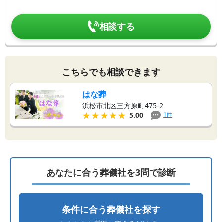
相談する
こちらでも相談できます
はな葬
浜松市北区三方原町475-2
★★★★★
★★★★★
1
件
5.00
あなたに合う葬儀社を3問で診断
条件に合う葬儀社を探す