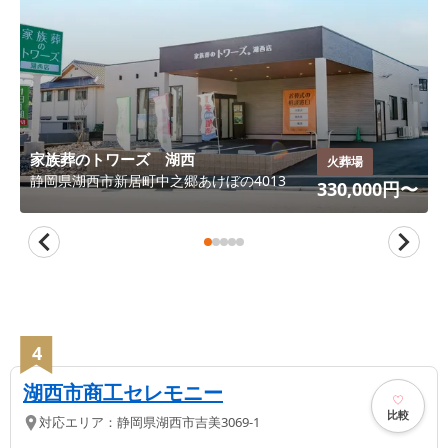
家族葬のトワーズ 湖西
火葬場
静岡県
湖西市
新居町中之郷あけぼの4013
330,000
円〜
4
湖西市商工セレモニー
比較
対応エリア：
静岡県
湖西市
吉美3069-1