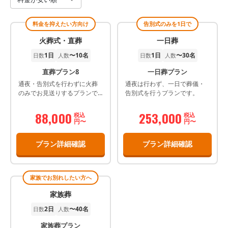
料金を抑えたい方向け
告別式のみを1日で
火葬式・直葬
一日葬
1日
〜10名
1日
〜30名
日数
人数
日数
人数
直葬プラン8
一日葬プラン
通夜・告別式を行わずに火葬
通夜は行わず、一日で葬儀・
のみでお見送りするプランで
告別式を行うプランです。
す。
88,000
253,000
税込
税込
円〜
円〜
プラン詳細確認
プラン詳細確認
家族でお別れしたい方へ
家族葬
2日
〜40名
日数
人数
家族葬プラン