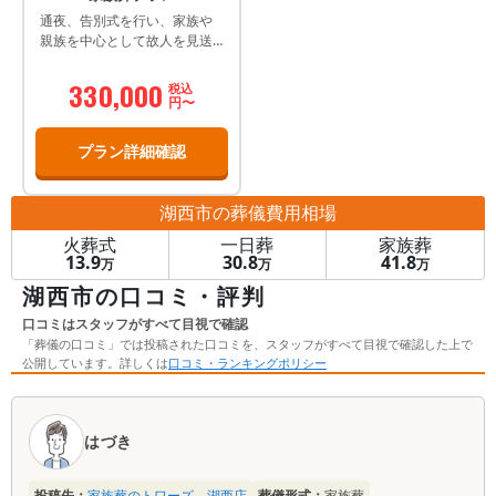
通夜、告別式を行い、家族や
親族を中心として故人を見送
るプランです。
330,000
税込
円〜
プラン詳細確認
湖西市
の葬儀費用相場
火葬式
一日葬
家族葬
13.9
30.8
41.8
万
万
万
湖西市の口コミ・評判
口コミはスタッフがすべて目視で確認
「葬儀の口コミ」では投稿された口コミを、スタッフがすべて目視で確認した上で
公開しています。詳しくは
口コミ・ランキングポリシー
口
コ
はづき
ミ
一
投稿先：
家族葬のトワーズ 湖西店
葬儀形式：
家族葬