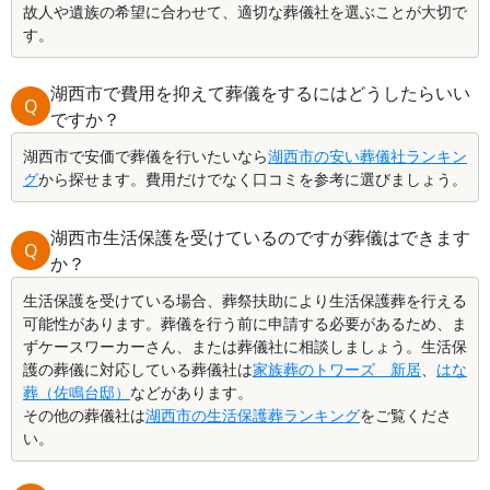
故人や遺族の希望に合わせて、適切な葬儀社を選ぶことが大切で
す。
湖西市で費用を抑えて葬儀をするにはどうしたらいい
Q
ですか？
湖西市で安価で葬儀を行いたいなら
湖西市の安い葬儀社ランキン
グ
から探せます。費用だけでなく口コミを参考に選びましょう。
湖西市生活保護を受けているのですが葬儀はできます
Q
か？
生活保護を受けている場合、葬祭扶助により生活保護葬を行える
可能性があります。葬儀を行う前に申請する必要があるため、ま
ずケースワーカーさん、または葬儀社に相談しましょう。生活保
護の葬儀に対応している葬儀社は
家族葬のトワーズ 新居
、
はな
葬（佐鳴台邸）
などがあります。
その他の葬儀社は
湖西市の生活保護葬ランキング
をご覧くださ
い。