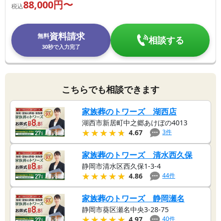
88,000
円〜
税込
資料請求
無料
相談する
30秒で入力完了
こちらでも相談できます
家族葬のトワーズ 湖西店
湖西市新居町中之郷あけぼの4013
★★★★★
★★★★★
3
件
4.67
家族葬のトワーズ 清水西久保
静岡市清水区西久保1-3-4
★★★★★
★★★★★
44
件
4.86
家族葬のトワーズ 静岡瀬名
静岡市葵区瀬名中央3-28-75
★★★★★
★★★★★
40
件
4.97