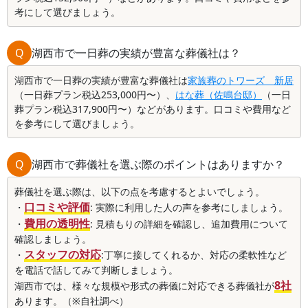
考にして選びましょう。
Q
湖西市で一日葬の実績が豊富な葬儀社は？
湖西市で一日葬の実績が豊富な葬儀社は
家族葬のトワーズ 新居
（一日葬プラン税込253,000円〜）、
はな葬（佐鳴台邸）
（一日
葬プラン税込317,900円〜）などがあります。口コミや費用など
を参考にして選びましょう。
Q
湖西市で葬儀社を選ぶ際のポイントはありますか？
葬儀社を選ぶ際は、以下の点を考慮するとよいでしょう。
口コミや評価
・
: 実際に利用した人の声を参考にしましょう。
費用の透明性
・
: 見積もりの詳細を確認し、追加費用について
確認しましょう。
スタッフの対応
・
:丁寧に接してくれるか、対応の柔軟性など
を電話で話してみて判断しましょう。
8社
湖西市では、様々な規模や形式の葬儀に対応できる葬儀社が
あります。（※自社調べ）