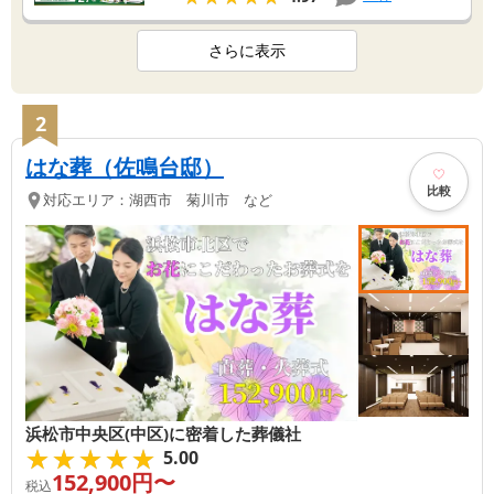
さらに表示
2
はな葬（佐鳴台邸）
比較
対応エリア：
湖西市 菊川市 など
浜松市中央区(中区)に密着した葬儀社
★★★★★
★★★★★
5.00
152,900
円〜
税込