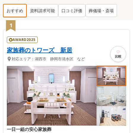
おすすめ
資料請求可能
口コミ評価
葬儀場・斎場
湖西市
の葬儀社ランキング TOP
8
1
AWARD2025
家族葬のトワーズ 新居
比較
対応エリア：
湖西市 静岡市清水区 など
一日一組の安心家族葬