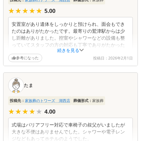
覧
★★★★★
★★★★★
5.00
安置室があり遺体をしっかりと預けられ、面会もでき
たのはありがたかったです。最寄りの鷲津駅からは少
し距離がありました。控室やシャワーなどの設備も整
っていてスタッフの方の対応も丁寧でありがたかった
続きを見る
です。
参考になった
投稿日：
2026年2月1日
たま
投稿先：
家族葬のトワーズ 湖西店
葬儀形式：
家族葬
★★★★★
★★★★★
4.00
式場はバリアフリー対応で車椅子の叔父がいましたが
大きな不便はありませんでした。シャワーや電子レン
ジなどもあってホテルのようでした。