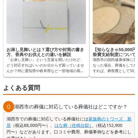
お淋し見舞いとは？選び方や封筒の書き
【知らなきゃ50,000
方、香典やお供えとの違いを解説
祭費支給制度について
「お淋し見舞い」という言葉を聞いたけれど、
湖西市の国民健康保険に加
どう対応すればいいのか分からず困っていませ
なった場合、葬儀をしてか
んか？特に愛知県や岐阜県など一部地域の風習
すれば、葬祭費として50,
であるため、初めて耳にした方にとっては戸惑
できます。 逆に申請しな
うことも多いでしょう。この記事では、淋し見
れるはずだったものが受取
よくある質問
舞いの基本から、渡し方や書き方、品物選びの
ます。 そんなことになら
具体例まで、分かりやすく解説します。
は申請方法など詳しく解説
Q
湖西市の葬儀に対応している葬儀社はどこですか？
湖西市での葬儀に対応している葬儀社には
家族葬のトワーズ 新
居
（税込88,000円〜）、
はな葬（佐鳴台邸）
（税込152,900
円〜）などがあります。口コミや費用、葬儀事例などを参考にし