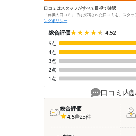
口コミはスタッフがすべて目視で確認
「葬儀の口コミ」では投稿された口コミを、スタッ
ングポリシー
★★★★★
★★★★★
総合評価
4.52
5
点
4
点
3
点
2
点
1
点
口コミ内
総合評価
4.5
23
件