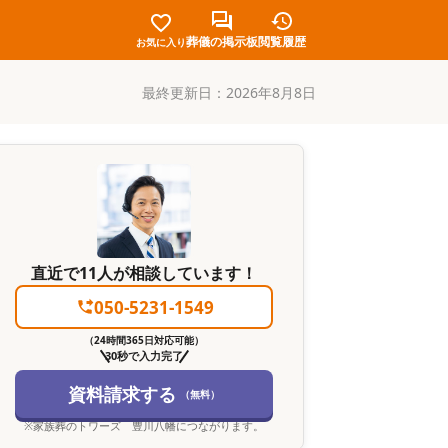
葬儀の掲示板
閲覧履歴
お気に入り
最終更新日：
2026年8月8日
直近で11人が相談しています！
050-5231-1549
（24時間365日対応可能）
30秒で入力完了
資料請求する
（無料）
※
家族葬のトワーズ 豊川八幡
につながります。