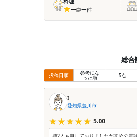
料理
ー
ー
件
総合
参考にな
投稿日順
5
点
った順
I
愛知県
豊川市
★★★★★
★★★★★
5.00
姉2人も申しておりましたが初めの電