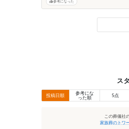
参考になった
ス
参考にな
投稿日順
5
点
った順
この
葬儀社
家族葬のトワ