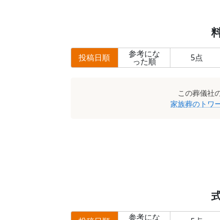
参考にな
投稿日順
5
点
った順
この
葬儀社
家族葬のトワ
参考にな