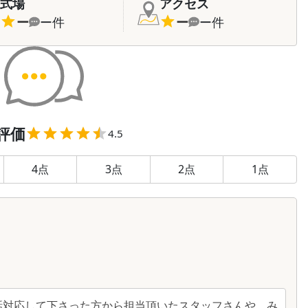
式場
アクセス
ー
ー
件
ー
ー
件
評価
4.5
4
点
3
点
2
点
1
点
話対応して下さった方から担当頂いたスタッフさんや、み