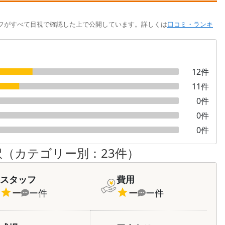
フがすべて目視で確認した上で公開しています。詳しくは
口コミ・ランキ
12
件
11
件
0
件
0
件
0
件
訳（カテゴリー別：
23
件）
スタッフ
費用
ー
ー
件
ー
ー
件