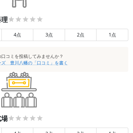
料理
4
点
3
点
2
点
1
点
の口コミを投稿してみませんか？
ーズ 豊川八幡
の「口コミ」を書く
式場