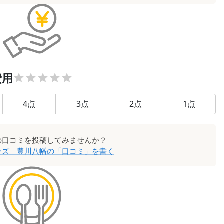
費用
4
点
3
点
2
点
1
点
の口コミを投稿してみませんか？
ーズ 豊川八幡
の「口コミ」を書く