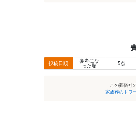
参考にな
投稿日順
5
点
った順
この
葬儀社
家族葬のトワ