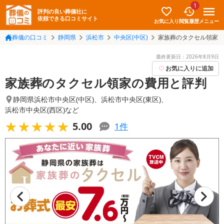
1
評判の良い葬儀社に
依頼できる口コミサイト
お気に入り
メニュー
閲覧履歴
葬儀の口コミ
静岡県
浜松市
中央区(中区)
家族葬のタクセル領家
最終更新日：
2026年8月9日
お気に入りに追加
家族葬のタクセル領家の費用と評判
静岡県浜松市中央区(中区)
、
浜松市中央区(東区)
、
浜松市中央区(西区)
など
★★★★★
★★★★★
5.00
1
件