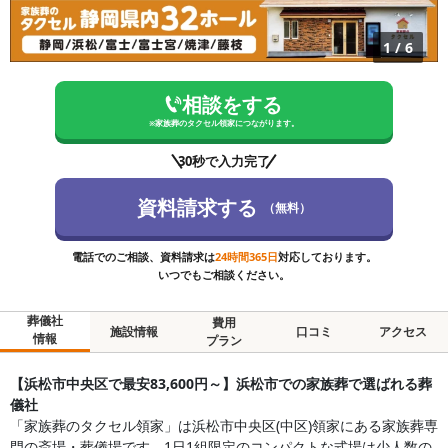
1
/
6
相談をする
※
家族葬のタクセル領家
につながります。
30秒で入力完了
資料請求する
（無料）
電話でのご相談、資料請求は
24時間365日
対応しております。
いつでもご相談ください。
葬儀社
費用
施設情報
口コミ
アクセス
情報
プラン
【浜松市中央区で最安83,600円～】浜松市での家族葬で選ばれる葬
儀社
「家族葬のタクセル領家」は浜松市中央区(中区)領家にある家族葬専
門の斎場・葬儀場です。1日1組限定のコンパクトな式場は少人数の