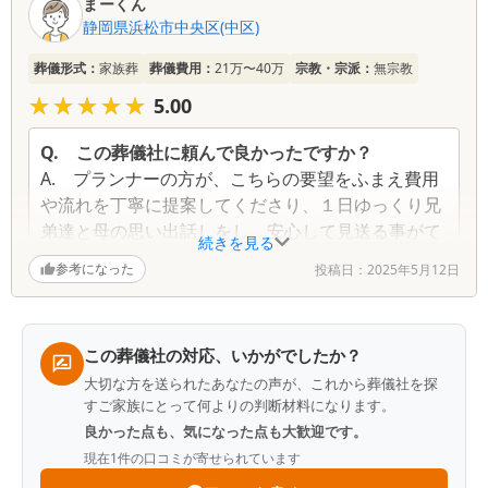
まーくん
コ
静岡県
浜松市中央区(中区)
ミ
一
葬儀形式：
家族葬
葬儀費用：
21万〜40万
宗教・宗派：
無宗教
覧
★★★★★
★★★★★
5.00
Q.
この葬儀社に頼んで良かったですか？
A.
プランナーの方が、こちらの要望をふまえ費用
や流れを丁寧に提案してくださり、１日ゆっくり兄
弟達と母の思い出話しをし、安心して見送る事がて
続きを見る
きました。くわえてスタッフの皆さんのよりそった
参考になった
投稿日：
2025年5月12日
ホスピタリティもすばらしく、自分の時もこちらで
お願いしたいと思った次第です。
Q.
故人との思い出を一つ教えてください
この葬儀社の対応、いかがでしたか？
A.
母は芯の強い優しい人でした。
大切な方を送られたあなたの声が、これから葬儀社を探
自分の事は後まわしにして子どもの事をまず考える
すご家族にとって何よりの判断材料になります。
人でした。
良かった点も、気になった点も大歓迎です。
現在
1
件の口コミが寄せられています
Q.
葬儀社をどのように探しましたか？