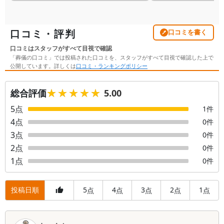
口コミ・評判
口コミを書く
口コミはスタッフがすべて目視で確認
「葬儀の口コミ」では投稿された口コミを、スタッフがすべて目視で確認した上で
公開しています。詳しくは
口コミ・ランキングポリシー
★★★★★
★★★★★
総合評価
5.00
5
点
1
件
4
点
0
件
3
点
0
件
2
点
0
件
1
点
0
件
投稿日順
5
4
3
2
1
点
点
点
点
点
口