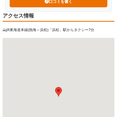
口コミを書く
A.
母が終末期を向かえていたので、探していたと
ころ、家の近くにタクセルさんがあり、パンフレッ
アクセス情報
トをもらって見ていいなと思ったので、すぐ電話を
し、プランナーの方と会い説明を受けすぐ会員にな
りました。
JR東海道本線(熱海～浜松)「浜松」駅からタクシー7分