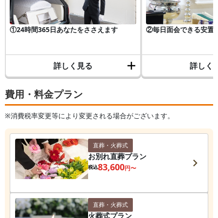
①24時間365日あなたをささえます
②毎日面会できる安置
詳しく見る
詳しく
費用・料金プラン
※消費税率変更等により変更される場合がございます。
直葬・火葬式
お別れ直葬プラン
83,600
税込
円〜
直葬・火葬式
火葬式プラン