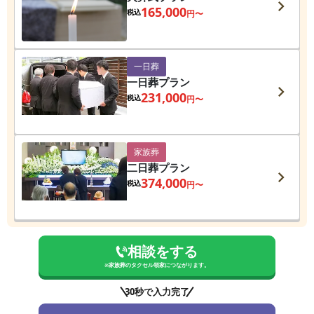
165,000
税込
円〜
一日葬
一日葬プラン
231,000
税込
円〜
家族葬
二日葬プラン
374,000
税込
円〜
相談をする
※
家族葬のタクセル領家
につながります。
30秒で入力完了