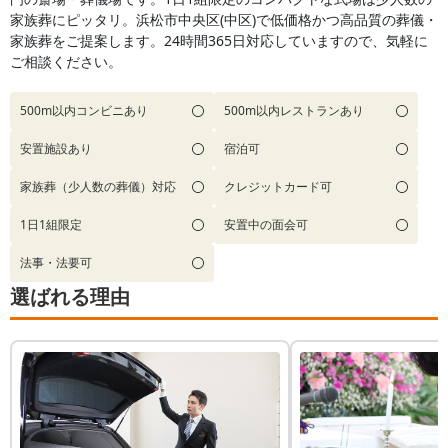
家族葬にピッタリ。浜松市中央区(中区)で低価格かつ高品質の葬儀・
家族葬をご提案します。24時間365日対応していますので、気軽に
ご相談ください。
500m以内コンビニあり
500m以内レストランあり
安置施設あり
宿泊可
家族葬（少人数の葬儀）対応
クレジットカード可
1日1組限定
安置中の面会可
法事・法要可
選ばれる理由