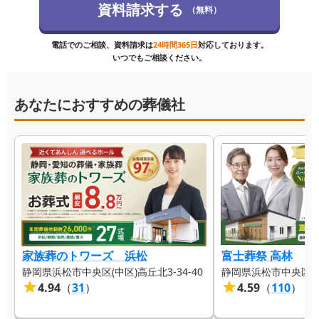
資料請求する
（無料）
電話でのご相談、資料請求は
24時間365日
対応しております。
いつでもご相談ください。
あなたにおすすめの葬儀社
家族葬のトワーズ 浜松
富士葬祭 高林
静岡県浜松市中央区(中区)高丘北3-34-40
静岡県浜松市中央区(中区
4.94
（
31
）
4.59
（
110
）