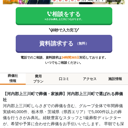
相談をする
※
さがみ典礼 上三川
につながります。
30秒で入力完了
資料請求する
（無料）
電話でのご相談、資料請求は
24時間365日
対応しております。
いつでもご相談ください。
葬儀社
費用
口コミ
アクセス
施設情報
情報
プラン
【河内郡上三川町で葬儀・家族葬】河内郡上三川町で選ばれる葬儀
社
河内郡上三川町しらさぎでの葬儀を含む、グループ全体で年間葬儀
実績40,000件、栃木県・茨城県（県西エリア）で5,000件以上の葬
儀を行うさがみ典礼。経験豊富なスタッフと1級葬祭ディレクター
が、希望や予算に合わせた葬儀をお手伝いいたします。 早朝でも深