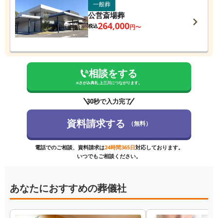
一般葬
公営斎場葬
264,000
税込
円〜
相談をする
※
さがみ典礼 上三川
につながります。
30秒で入力完了
資料請求する
（無料）
電話でのご相談、資料請求は
24時間365日
対応しております。
いつでもご相談ください。
あなたにおすすめの葬儀社