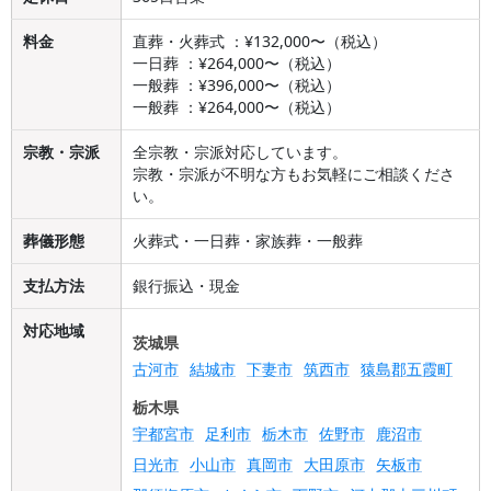
料金
直葬・火葬式 ：¥132,000〜（税込）
一日葬 ：¥264,000〜（税込）
一般葬 ：¥396,000〜（税込）
一般葬 ：¥264,000〜（税込）
宗教・宗派
全宗教・宗派対応しています。
宗教・宗派が不明な方もお気軽にご相談くださ
い。
葬儀形態
火葬式・一日葬・家族葬・一般葬
支払方法
銀行振込・現金
対応地域
茨城県
古河市
結城市
下妻市
筑西市
猿島郡五霞町
栃木県
宇都宮市
足利市
栃木市
佐野市
鹿沼市
日光市
小山市
真岡市
大田原市
矢板市