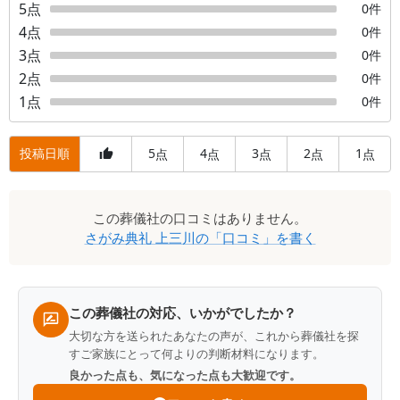
5
点
0
件
4
点
0
件
3
点
0
件
2
点
0
件
1
点
0
件
投稿日順
5
4
3
2
1
点
点
点
点
点
口
この
葬儀社
の口コミはありません。
コ
さがみ典礼 上三川
の「口コミ」を書く
ミ
一
覧
この葬儀社の対応、いかがでしたか？
大切な方を送られたあなたの声が、これから葬儀社を探
すご家族にとって何よりの判断材料になります。
良かった点も、気になった点も大歓迎です。