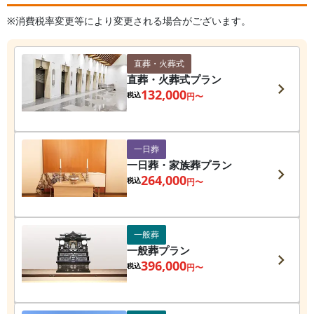
※消費税率変更等により変更される場合がございます。
直葬・火葬式
直葬・火葬式プラン
132,000
税込
円〜
一日葬
一日葬・家族葬プラン
264,000
税込
円〜
一般葬
一般葬プラン
396,000
税込
円〜