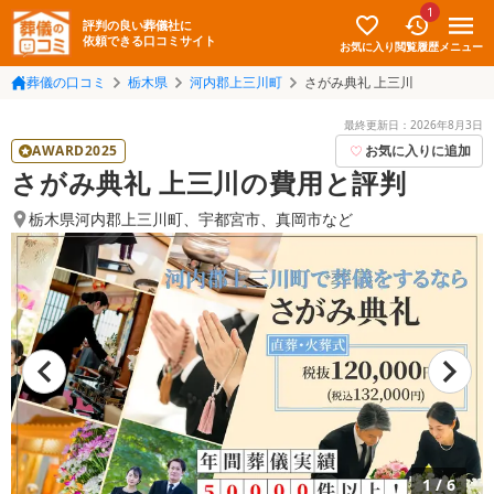
1
評判の良い葬儀社に
依頼できる口コミサイト
お気に入り
メニュー
閲覧履歴
葬儀の口コミ
栃木県
河内郡上三川町
さがみ典礼 上三川
最終更新日：
2026年8月3日
AWARD2025
お気に入りに追加
さがみ典礼 上三川の費用と評判
栃木県河内郡上三川町
、
宇都宮市
、
真岡市
など
1
/
6