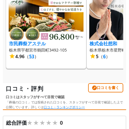
市民葬祭アステル
株式会社想和
栃木県宇都宮市鶴田町3492-105
栃木県栃木市星野町42
4.96
（
53
）
5
（
6
）
口コミ・評判
口コミを書く
口コミはスタッフがすべて目視で確認
「葬儀の口コミ」では投稿された口コミを、スタッフがすべて目視で確認した上で
公開しています。詳しくは
口コミ・ランキングポリシー
★★★★★
★★★★★
総合評価
0