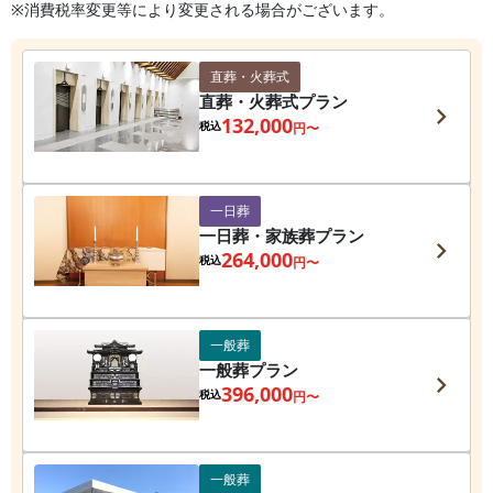
※消費税率変更等により変更される場合がございます。
直葬・火葬式
直葬・火葬式プラン
132,000
税込
円〜
一日葬
一日葬・家族葬プラン
264,000
税込
円〜
一般葬
一般葬プラン
396,000
税込
円〜
一般葬