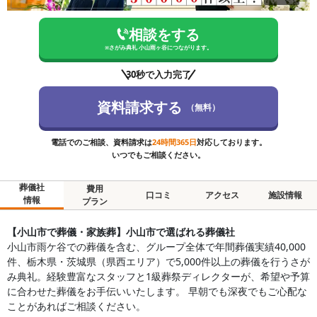
相談をする
※
さがみ典礼 小山雨ヶ谷
につながります。
30秒で入力完了
資料請求する
（無料）
電話でのご相談、資料請求は
24時間365日
対応しております。
いつでもご相談ください。
葬儀社
費用
口コミ
アクセス
施設情報
情報
プラン
【小山市で葬儀・家族葬】小山市で選ばれる葬儀社
小山市雨ケ谷での葬儀を含む、グループ全体で年間葬儀実績40,000
件、栃木県・茨城県（県西エリア）で5,000件以上の葬儀を行うさが
み典礼。経験豊富なスタッフと1級葬祭ディレクターが、希望や予算
に合わせた葬儀をお手伝いいたします。 早朝でも深夜でもご心配な
ことがあればご相談ください。