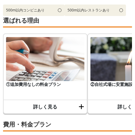
500m以内コンビニあり
500m以内レストランあり
選ばれる理由
①追加費用なしの料金プラン
②自社式場に安置施設
詳しく見る
詳しく
費用・料金プラン