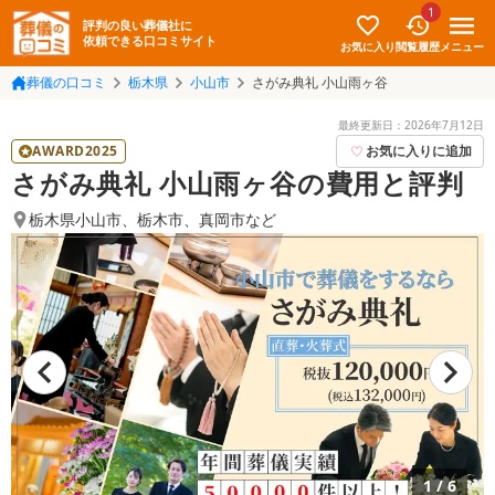
1
評判の良い葬儀社に
依頼できる口コミサイト
お気に入り
メニュー
閲覧履歴
葬儀の口コミ
栃木県
小山市
さがみ典礼 小山雨ヶ谷
最終更新日：
2026年7月12日
AWARD2025
お気に入りに追加
さがみ典礼 小山雨ヶ谷の費用と評判
栃木県小山市
、
栃木市
、
真岡市
など
1
/
6