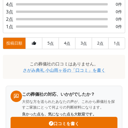
4
点
0
件
3
点
0
件
2
点
0
件
1
点
0
件
投稿日順
5
4
3
2
1
点
点
点
点
点
口
この
葬儀社
の口コミはありません。
コ
さがみ典礼 小山雨ヶ谷
の「口コミ」を書く
ミ
一
覧
この葬儀社の対応、いかがでしたか？
大切な方を送られたあなたの声が、これから葬儀社を探
すご家族にとって何よりの判断材料になります。
良かった点も、気になった点も大歓迎です。
口コミを書く