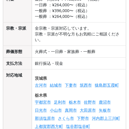
一日葬 ：¥264,000〜（税込）
一般葬 ：¥396,000〜（税込）
一般葬 ：¥264,000〜（税込）
宗教・宗派
全宗教・宗派対応しています。
宗教・宗派が不明な方もお気軽にご相談くださ
い。
葬儀形態
火葬式・一日葬・家族葬・一般葬
支払方法
銀行振込・現金
対応地域
茨城県
古河市
結城市
下妻市
筑西市
猿島郡五霞町
栃木県
宇都宮市
足利市
栃木市
佐野市
鹿沼市
日光市
小山市
真岡市
大田原市
矢板市
那須塩原市
さくら市
下野市
河内郡上三川町
上都賀郡西方町
塩谷郡塩谷町