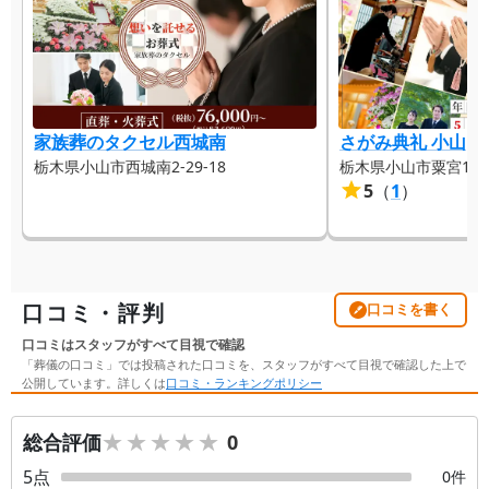
家族葬のタクセル西城南
さがみ典礼 小山
栃木県小山市西城南2-29-18
栃木県小山市粟宮1-13
5
（
1
）
口コミ・評判
口コミを書く
口コミはスタッフがすべて目視で確認
「葬儀の口コミ」では投稿された口コミを、スタッフがすべて目視で確認した上で
公開しています。詳しくは
口コミ・ランキングポリシー
★★★★★
★★★★★
総合評価
0
5
点
0
件