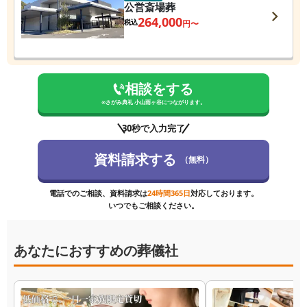
公営斎場葬
264,000
税込
円〜
相談をする
※
さがみ典礼 小山雨ヶ谷
につながります。
30秒で入力完了
資料請求する
（無料）
電話でのご相談、資料請求は
24時間365日
対応しております。
いつでもご相談ください。
あなたにおすすめの葬儀社