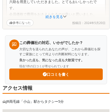
六助を用意していただきました。とてもおいしかったで
す。
会員価格で費用をおさえられるのが良いと思いました。
続きを見る
葬儀の日程決めるのにすばやく手配していただいた。提案
参考になった
投稿日：
2024年5月20日
を押しつけず、私たちが決定するまで待ってくれたり問い
合わせには丁寧に答えてくださいました。スタッフの皆さ
んとても感じよくて安心できました。大変お世話になりま
この葬儀社の対応、いかがでしたか？
した。ありがとうございました。
大切な方を送られたあなたの声が、これから葬儀社を探
すご家族にとって何よりの判断材料になります。
良かった点も、気になった点も大歓迎です。
現在
1
件の口コミが寄せられています
口コミを書く
アクセス情報
JR両毛線「小山」駅からタクシー5分