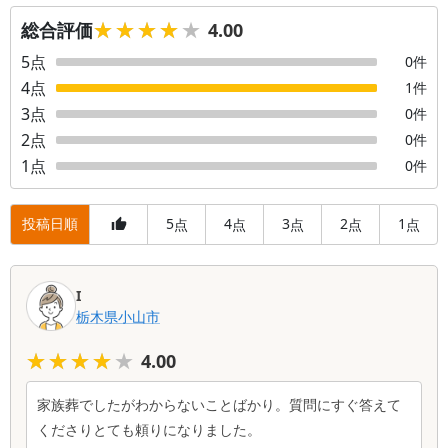
★★★★★
★★★★★
総合評価
4.00
5
点
0
件
4
点
1
件
3
点
0
件
2
点
0
件
1
点
0
件
投稿日順
5
4
3
2
1
点
点
点
点
点
口
I
コ
栃木県
小山市
ミ
一
★★★★★
★★★★★
4.00
覧
家族葬でしたがわからないことばかり。質問にすぐ答えて
くださりとても頼りになりました。