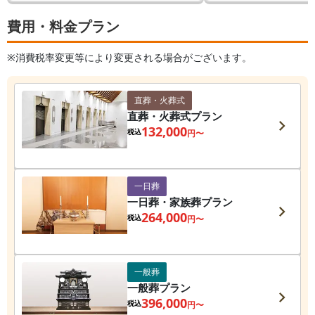
費用・料金プラン
※消費税率変更等により変更される場合がございます。
直葬・火葬式
直葬・火葬式プラン
132,000
税込
円〜
一日葬
一日葬・家族葬プラン
264,000
税込
円〜
一般葬
一般葬プラン
396,000
税込
円〜