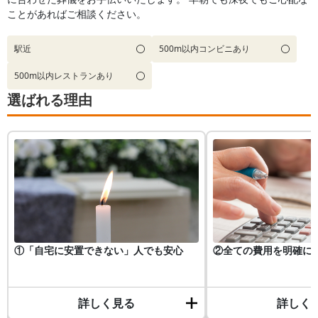
ことがあればご相談ください。
駅近
500m以内コンビニあり
500m以内レストランあり
選ばれる理由
①「自宅に安置できない」人でも安心
②全ての費用を明確に
詳しく見る
詳しく