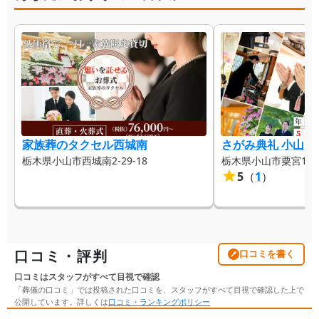
家族葬のタクセル西城南
さがみ典礼 小山
栃木県小山市西城南2-29-18
栃木県小山市粟宮1-13
5
（
1
）
口コミ・評判
口コミを書く
口コミはスタッフがすべて目視で確認
「葬儀の口コミ」では投稿された口コミを、スタッフがすべて目視で確認した上で
公開しています。詳しくは
口コミ・ランキングポリシー