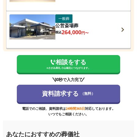
一般葬
公営斎場葬
264,000
税込
円〜
相談をする
※
さがみ典礼 小山城北
につながります。
30秒で入力完了
資料請求する
（無料）
電話でのご相談、資料請求は
24時間365日
対応しております。
いつでもご相談ください。
あなたにおすすめの葬儀社