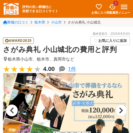
1
評判の良い葬儀社に
依頼できる口コミサイト
お気に入り
メニュー
閲覧履歴
葬儀の口コミ
栃木県
小山市
さがみ典礼 小山城北
最終更新日：
2026年8月4日
AWARD2025
お気に入りに追加
さがみ典礼 小山城北の費用と評判
栃木県小山市
、
栃木市
、
真岡市
など
★★★★★
★★★★★
4.00
1
件