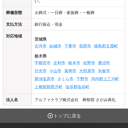
い。
葬儀形態
火葬式・一日葬・家族葬・一般葬
支払方法
銀行振込・現金
対応地域
茨城県
古河市
結城市
下妻市
筑西市
猿島郡五霞町
栃木県
宇都宮市
足利市
栃木市
佐野市
鹿沼市
日光市
小山市
真岡市
大田原市
矢板市
那須塩原市
さくら市
下野市
河内郡上三川町
上都賀郡西方町
塩谷郡塩谷町
法人名
アルファクラブ株式会社 葬祭部 さがみ典礼
トップに戻る