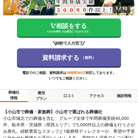
1
/
10
相談をする
※
さがみ典礼 小山城北
につながります。
30秒で入力完了
資料請求する
（無料）
電話でのご相談、資料請求は
24時間365日
対応しております。
いつでもご相談ください。
葬儀社
費用
口コミ
アクセス
施設情報
情報
プラン
【小山市で葬儀・家族葬】小山市で選ばれる葬儀社
小山市城北での葬儀を含む、グループ全体で年間葬儀実績40,000
件、栃木県・茨城県（県西エリア）で5,000件以上の葬儀を行うさが
み典礼。経験豊富なスタッフと1級葬祭ディレクターが、希望や予算
に合わせた葬儀をお手伝いいたします。 早朝でも深夜でもご心配な