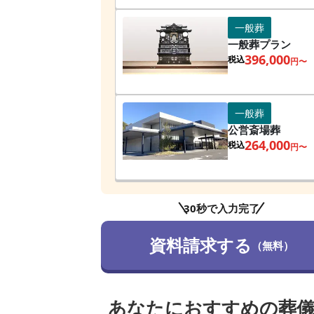
一般葬
一般葬プラン
396,000
税込
円〜
一般葬
公営斎場葬
264,000
税込
円〜
30秒で入力完了
資料請求する
（無料）
あなたにおすすめの葬