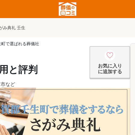
がみ典礼 壬生
生町で選ばれる葬儀社
お気に入り
費用と評判
に追加する
木市
など