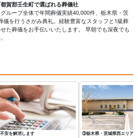
下都賀郡壬生町で選ばれる葬儀社
ループ全体で年間葬儀実績40,000件、栃木県・茨
の葬儀を行うさがみ典礼。経験豊富なスタッフと1級葬
せた葬儀をお手伝いいたします。 早朝でも深夜でも
い。
不安を解消します
③栃木県・茨城県西エリアで式