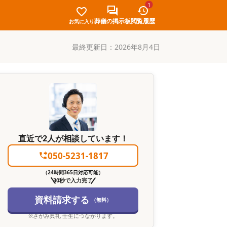
1
葬儀の掲示板
閲覧履歴
お気に入り
最終更新日：
2026年8月4日
直近で2人が相談しています！
050-5231-1817
（24時間365日対応可能）
30秒で入力完了
資料請求する
（無料）
※
さがみ典礼 壬生
につながります。