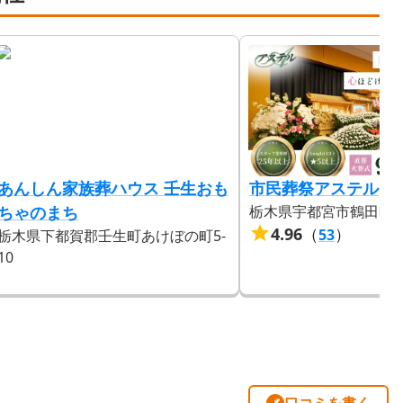
あんしん家族葬ハウス 壬生おも
市民葬祭アステル
ちゃのまち
栃木県宇都宮市鶴田町349
4.96
（
）
53
栃木県下都賀郡壬生町あけぼの町5-
10