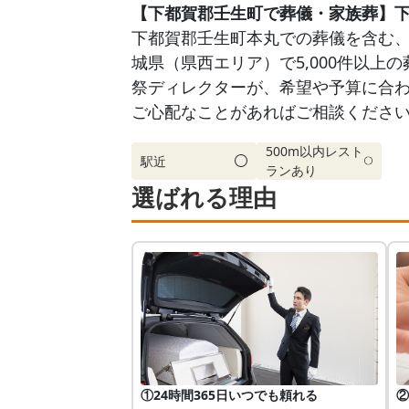
【下都賀郡壬生町で葬儀・家族葬】
下都賀郡壬生町本丸での葬儀を含む、グ
城県（県西エリア）で5,000件以上
祭ディレクターが、希望や予算に合わ
ご心配なことがあればご相談くださ
500m以内レスト
駅近
ランあり
選ばれる理由
①24時間365日いつでも頼れる
②