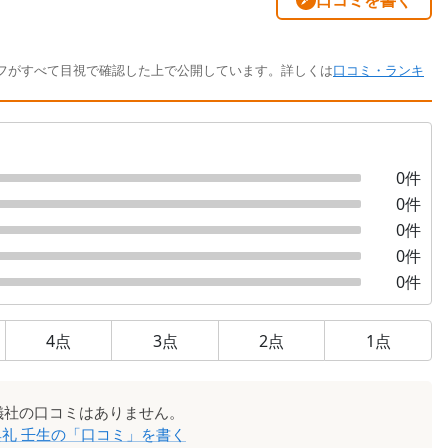
口コミを書く
フがすべて目視で確認した上で公開しています。詳しくは
口コミ・ランキ
0
件
0
件
0
件
0
件
0
件
4
点
3
点
2
点
1
点
儀社
の口コミはありません。
礼 壬生
の「口コミ」を書く