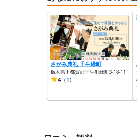
さがみ典礼 壬生緑町
栃木県下都賀郡壬生町緑町3-18-11
4
（
）
1