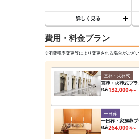
詳しく見る
費用・料金プラン
※消費税率変更等により変更される場合がござ
直葬・火葬式
直葬・火葬式プラ
132,000
税込
円〜
一日葬
一日葬・家族葬プ
264,000
税込
円〜