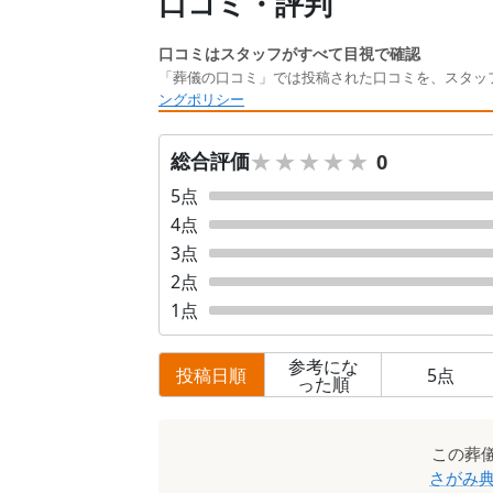
口コミ・評判
口コミはスタッフがすべて目視で確認
「葬儀の口コミ」では投稿された口コミを、スタッ
ングポリシー
★★★★★
★★★★★
総合評価
0
5
点
4
点
3
点
2
点
1
点
参考にな
投稿日順
5
点
った順
口
この
葬
コ
さがみ典
ミ