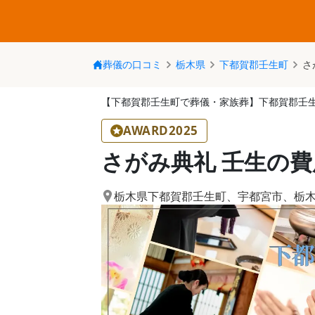
葬儀の口コミ
栃木県
下都賀郡壬生町
さ
【下都賀郡壬生町で葬儀・家族葬】下都賀郡壬
AWARD2025
さがみ典礼 壬生の
栃木県下都賀郡壬生町
、
宇都宮市
、
栃