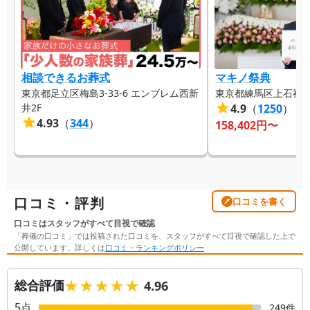
相談できるお葬式
マキノ祭典
東京都足立区梅島3-33-6 エンブレム西新
東京都練馬区上石神井4-
井2F
4.9
（
1250
）
4.93
（
344
）
158,402
円〜
口コミ・評判
口コミを書く
口コミはスタッフがすべて目視で確認
「葬儀の口コミ」では投稿された口コミを、スタッフがすべて目視で確認した上で
公開しています。詳しくは
口コミ・ランキングポリシー
★★★★★
★★★★★
総合評価
4.96
5
点
249
件