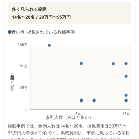
多く見られる範囲
14名
〜
20名
/
20万円
〜
95万円
青い点: 掲載されている葬儀事例
136万
91万
掲載費用（上ほど高い）
45万
0
8名
15名
参列人数（右ほど多い）
掲載事例では、参列人数は
14名
〜
20名
、掲載費用は
20万円
〜
95万円
の事例が中心です。掲載費用は、事例に載っている項目