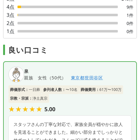
4
点
9
件
3
点
1
件
2
点
0
件
1
点
0
件
良い口コミ
泉
親族
女性
（
50代
）
東京都
世田谷区
葬儀形式：
一日葬
参列者人数：
〜10名
葬儀費用：
61万〜100万
宗教・宗派：
浄土真宗
★★★★★
★★★★★
5.00
スタッフさんの丁寧な対応で、家族全員が穏やかに故人
を見送ることができました。細かい部分までしっかりと
サポートしていただき、スムーズに式を終えることがで