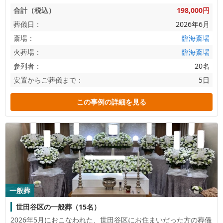
合計（税込）
198,000円
葬儀日：
2026年6月
斎場：
臨海斎場
火葬場：
臨海斎場
参列者：
20名
安置からご葬儀まで：
5日
この事例の詳細を見る
一般葬
世田谷区の一般葬（15名）
2026年5月におこなわれた、
世田谷区
にお住まいだった方の葬儀