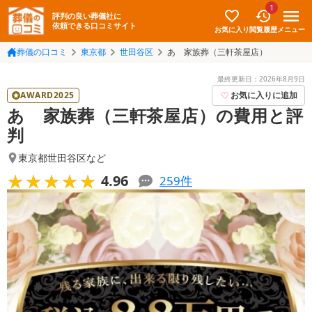
1
評判の良い葬儀社に
依頼できる口コミサイト
お気に入り
メニュー
閲覧履歴
葬儀の口コミ
東京都
世田谷区
あゝ家族葬（三軒茶屋店）
最終更新日：
2026年8月9日
AWARD2025
お気に入りに追加
あゝ家族葬（三軒茶屋店）の費用と評
判
東京都世田谷区
など
★★★★★
★★★★★
4.96
259
件