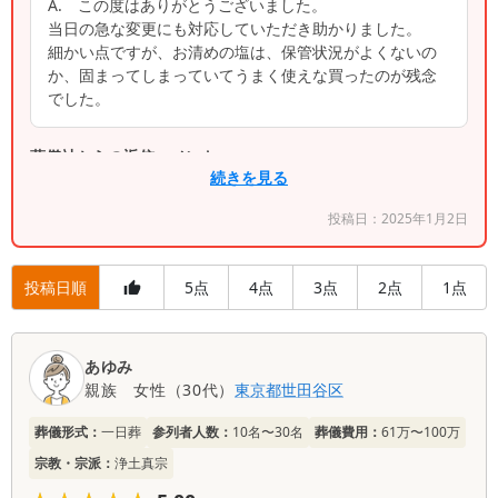
A.
この度はありがとうございました。
当日の急な変更にも対応していただき助かりました。
細かい点ですが、お清めの塩は、保管状況がよくないの
か、固まってしまっていてうまく使えな買ったのが残念
でした。
葬儀社からの返信コメント
続きを見る
この度は、弊社をご利用いただき、誠にありがとう
投稿日：
2025年1月2日
ございました。また、当日の急な変更にも対応でき
たとのことで、少しでもお力になれたのであれば幸
いです。 しかしながら、この度ご指摘いただきま
投稿日順
5
4
3
2
1
点
点
点
点
点
した「お清めの塩」が固まっており、ご不便をおか
けしましたこと、深くお詫び申し上げます。誠に申
口
し訳ございませんでした。 ご提供する品物に関し
あゆみ
コ
ても、保管・管理には細心の注意を払うべきでした
親族
女性
（
30代
）
東京都
世田谷区
ミ
が、弊社の不手際により、お客様にご満足いただけ
一
る状態でお渡しできませんでした。 今後は、ご指
葬儀形式：
一日葬
参列者人数：
10名〜30名
葬儀費用：
61万〜100万
覧
摘を真摯に受け止め、全品目の在庫管理および品質
宗教・宗派：
浄土真宗
チェック体制を徹底し、このような事態が二度と発
生しないよう改善に努めてまいります。 この度は