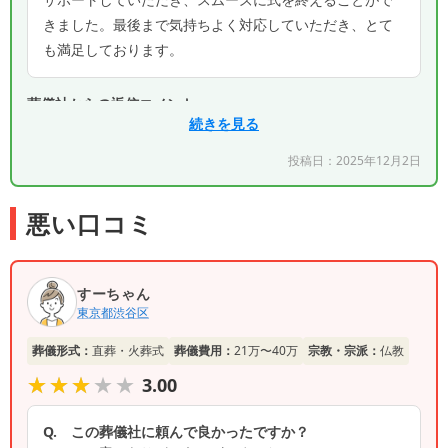
きました。最後まで気持ちよく対応していただき、とて
も満足しております。
葬儀社からの返信コメント
続きを見る
この度は、お忙しい中、心温まるご感想をお寄せい
投稿日：
2025年12月2日
ただき、誠にありがとうございます。 ご家族の皆
様が穏やかな気持ちで故人様をお見送りになれたと
のこと、私どもも安堵いたしました。また、「とて
悪い口コミ
も満足しております」とのお言葉をいただき、スタ
ッフ一同、大変感激しております。 私どもは、故
人様との最期のお別れを、ご遺族の皆様が心残りな
すーちゃん
く過ごせるよう、細部にわたり心を込めてお手伝い
東京都
渋谷区
させていただくことを大切にしております。今回、
その想いがご家族様に届いたことを大変嬉しく思っ
葬儀形式：
直葬・火葬式
葬儀費用：
21万〜40万
宗教・宗派：
仏教
ております。 今後とも、皆様のお心に寄り添った
★★★★★
★★★★★
対応を心がけてまいります。
3.00
Q.
この葬儀社に頼んで良かったですか？