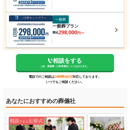
一般葬
一般葬プラン
298,000
税込
円〜
相談をする
※
あゝ家族葬（三軒茶屋店）
につながります。
電話でのご相談は
24時間365日
対応しております。
いつでもご相談ください。
あなたにおすすめの葬儀社