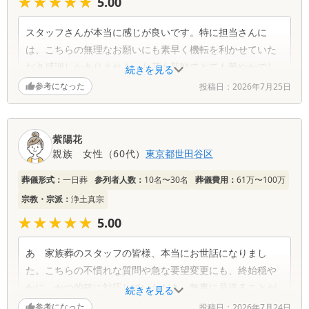
★★★★★
★★★★★
5.00
貴重なご意見をいただき、重ねて感謝申し上げま
す。
スタッフさんが本当に感じが良いです。特に担当さんに
は、こちらの無理なお願いにも素早く機転を利かせていた
だき感謝しかありません。お花も新鮮でとても華やかでし
続きを見る
た。
参考になった
投稿日：
2026年7月25日
紫陽花
親族
女性
（
60代
）
東京都
世田谷区
葬儀形式：
一日葬
参列者人数：
10名〜30名
葬儀費用：
61万〜100万
宗教・宗派：
浄土真宗
★★★★★
★★★★★
5.00
あゝ家族葬のスタッフの皆様、本当にお世話になりまし
た。こちらの不慣れな質問や急な要望変更にも、終始穏や
かに、かつ的確に対応していただき、無事に見送ることが
続きを見る
できました。ありがとうございました。
参考になった
投稿日：
2026年7月24日