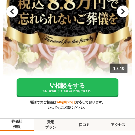
1
/
10
相談をする
※
あゝ家族葬（三軒茶屋店）
につながります。
電話でのご相談は
24時間365日
対応しております。
いつでもご相談ください。
葬儀社
費用
口コミ
アクセス
情報
プラン