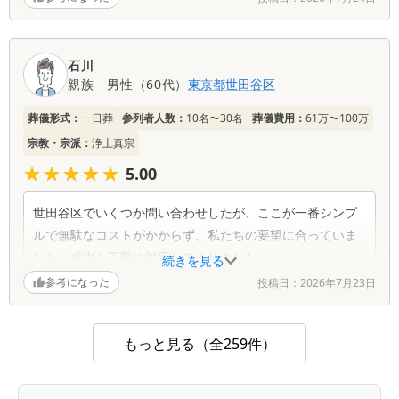
石川
親族
男性
（
60代
）
東京都
世田谷区
葬儀形式：
一日葬
参列者人数：
10名〜30名
葬儀費用：
61万〜100万
宗教・宗派：
浄土真宗
★★★★★
★★★★★
5.00
世田谷区でいくつか問い合わせしたが、ここが一番シンプ
ルで無駄なコストがかからず、私たちの要望に合っていま
した。式中も丁寧に対応してくれました。
続きを見る
参考になった
投稿日：
2026年7月23日
もっと見る（全259件）