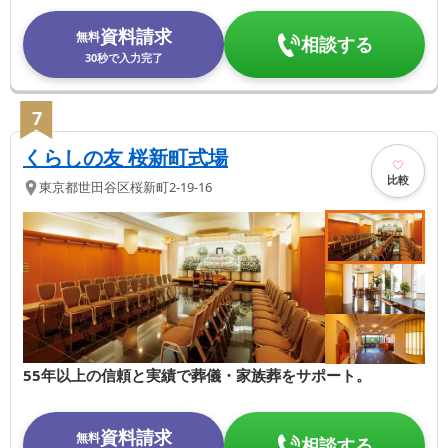
資料請求
無料
相談する
30秒で入力完了
7
くらしの友 桜新町式場
比較
東京都
世田谷区
桜新町2-19-16
55年以上の信頼と実績で葬儀・家族葬をサポート。
資料請求
無料
相談する