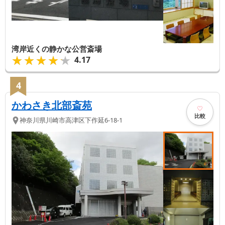
湾岸近くの静かな公営斎場
★★★★★
★★★★★
4.17
4
かわさき北部斎苑
比較
神奈川県
川崎市高津区
下作延6-18-1