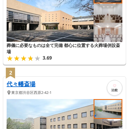
葬儀に必要なものは全て完備 都心に位置する火葬場併設斎
場
★★★★★
★★★★★
3.69
2
代々幡斎場
比較
東京都
渋谷区
西原2-42-1