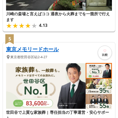
川崎の斎場と言えばココ 通夜から火葬までを一箇所で行え
ます
★★★★★
★★★★★
4.13
5
東京メモリードホール
比較
東京都
世田谷区
砧2-4-27
世田谷で上質な家族葬 | 専任担当の丁寧運営・安心サポー
ト