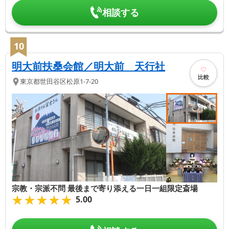
相談する
10
明大前扶桑会館／明大前 天行社
比較
東京都
世田谷区
松原1-7-20
宗教・宗派不問 最後まで寄り添える一日一組限定斎場
★★★★★
★★★★★
5.00