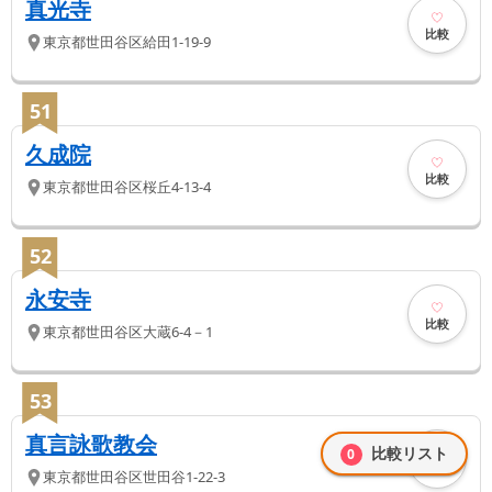
真光寺
比較
東京都
世田谷区
給田1-19-9
51
久成院
比較
東京都
世田谷区
桜丘4-13-4
52
永安寺
比較
東京都
世田谷区
大蔵6-4－1
53
真言詠歌教会
比較リスト
0
比較
東京都
世田谷区
世田谷1-22-3