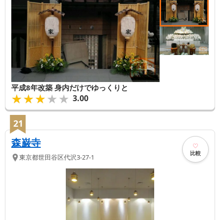
平成8年改築 身内だけでゆっくりと
★★★★★
★★★★★
3.00
21
森巌寺
比較
東京都
世田谷区
代沢3-27-1