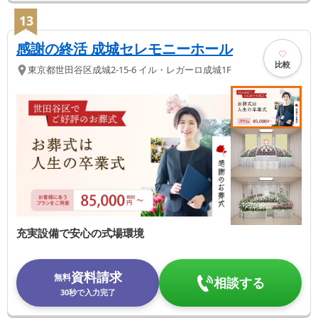
13
感謝の終活 成城セレモニーホール
比較
東京都
世田谷区
成城2-15-6 イル・レガーロ成城1F
充実設備で安心の式場環境
資料請求
無料
相談する
30秒で入力完了