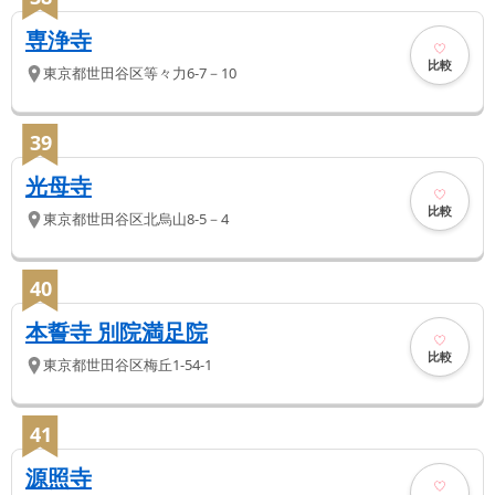
専浄寺
比較
東京都
世田谷区
等々力6-7－10
39
光母寺
比較
東京都
世田谷区
北烏山8-5－4
40
本誓寺 別院満足院
比較
東京都
世田谷区
梅丘1-54-1
41
源照寺