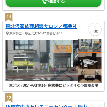
相談する
11
東北沢家族葬相談サロン／都典礼
比較
東京都
世田谷区
北沢3-2-17 加藤ビル1F
「東北沢」駅から徒歩2分 家族葬にピッタリな小規模斎場
12
JA東京中央セレモニーセンター｜烏山