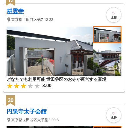
耕雲寺
比較
東京都
世田谷区
砧7-12-22
どなたでも利用可能 世田谷区のお寺が運営する斎場
★★★★★
★★★★★
3.00
20
円泉寺太子会館
比較
東京都
世田谷区
太子堂3-30-8