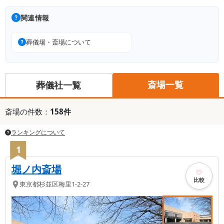
関連情報
葬儀場・斎場について
斎場一覧
葬儀社一覧
斎場
の件数：
158
件
ランキングについて
1
堀ノ内斎場
比較
東京都
杉並区
梅里1-2-27