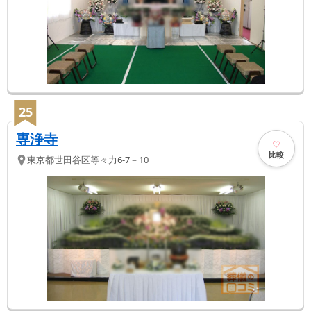
25
専浄寺
比較
東京都
世田谷区
等々力6-7－10