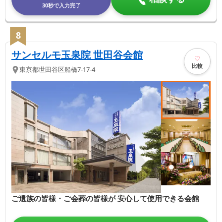
30秒で入力完了
8
サンセルモ玉泉院 世田谷会館
比較
東京都
世田谷区
船橋7-17-4
ご遺族の皆様・ご会葬の皆様が 安心して使用できる会館