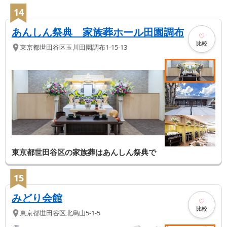
14
あんしん祭典 家族葬ホール田園調布
比較
東京都
世田谷区
玉川田園調布1-15-13
東京都世田谷区の家族葬はあんしん祭典で
15
みどり会館
比較
東京都
世田谷区
北烏山5-1-5