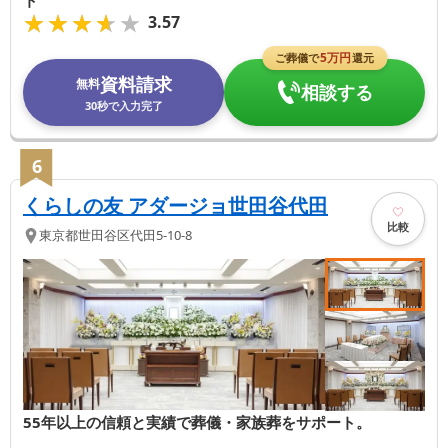
★★★★★
★★★★★
3.57
5
万円
ご葬儀で
還元
資料請求
無料
相談する
30秒で入力完了
6
くらしの友 アダージョ世田谷代田
比較
東京都
世田谷区
代田5-10-8
55年以上の信頼と実績で葬儀・家族葬をサポート。