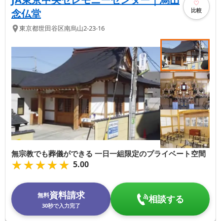
比較
念仏堂
東京都
世田谷区
南烏山2-23-16
無宗教でも葬儀ができる 一日一組限定のプライベート空間
★★★★★
★★★★★
5.00
資料請求
無料
相談する
30秒で入力完了