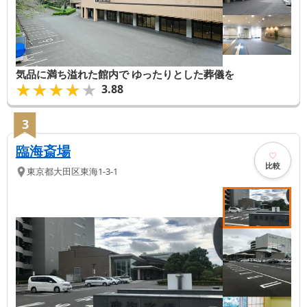
気品に満ち溢れた館内で ゆったりとした葬儀を
★★★★★
★★★★★
3.88
3
臨海斎場
比較
東京都
大田区
東海1-3-1