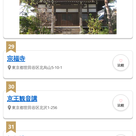
29
宗福寺
比較
東京都
世田谷区
北烏山5-10-1
30
京王観音講
比較
東京都
世田谷区
北沢1-256
31