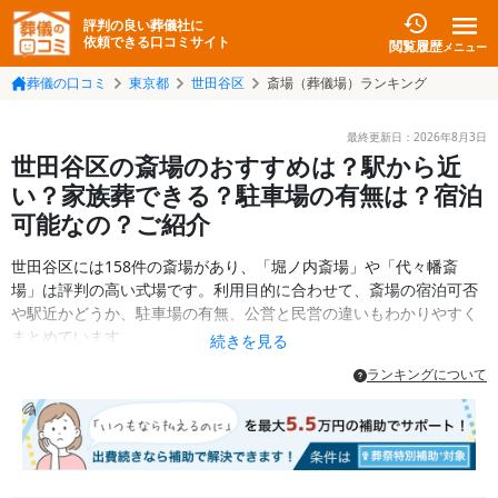
評判の良い葬儀社に
依頼できる口コミサイト
閲覧履歴
メニュー
葬儀の口コミ
東京都
世田谷区
斎場（葬儀場）ランキング
最終更新日：
2026年8月3日
世田谷区の斎場のおすすめは？駅から近
い？家族葬できる？駐車場の有無は？宿泊
可能なの？ご紹介
世田谷区には158件の斎場があり、「堀ノ内斎場」や「代々幡斎
場」は評判の高い式場です。利用目的に合わせて、斎場の宿泊可否
や駅近かどうか、駐車場の有無、公営と民営の違いもわかりやすく
まとめています。
続きを見る
ランキングについて