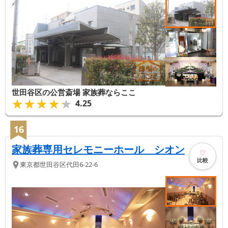
世田谷区の公営斎場 家族葬ならここ
★★★★★
★★★★★
4.25
16
家族葬専用セレモニーホール シオン
比較
東京都
世田谷区
代田6-22-6