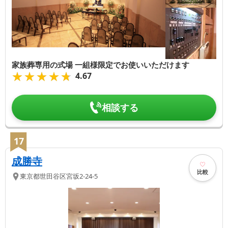
家族葬専用の式場 一組様限定でお使いいただけます
★★★★★
★★★★★
4.67
相談する
17
成勝寺
比較
東京都
世田谷区
宮坂2-24-5