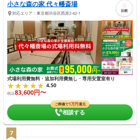
小さな森の家 代々幡斎場
比較
対応エリア：
東京都
渋谷区
西原2-42-1
式場利用費無料・追加利用費無し・専用安置室有り
★★★★★
★★★★★
4.50
83,600
円〜
税込
1
万円
ご葬儀で
還元
相談する
7