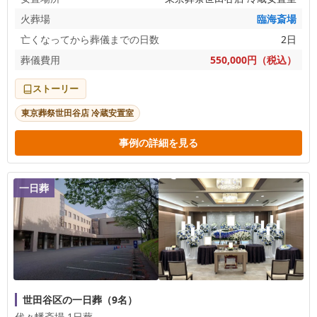
火葬場
臨海斎場
亡くなってから葬儀までの日数
2日
葬儀費用
550,000円（税込）
ストーリー
東京葬祭世田谷店 冷蔵安置室
事例の詳細を見る
一日葬
世田谷区の一日葬（9名）
代々幡斎場 1日葬