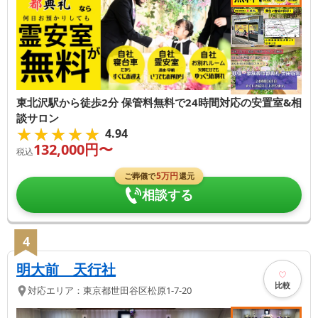
東北沢駅から徒歩2分 保管料無料で24時間対応の安置室&相
談サロン
★★★★★
★★★★★
4.94
132,000
円〜
税込
5
万円
ご葬儀で
還元
相談する
4
明大前 天行社
比較
対応エリア：
東京都
世田谷区
松原1-7-20