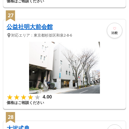
価格はご相談ください
27
公益社明大前会館
比較
対応エリア：
東京都
杉並区
和泉2-8-6
★★★★★
★★★★★
4.00
価格はご相談ください
28
大沢式典