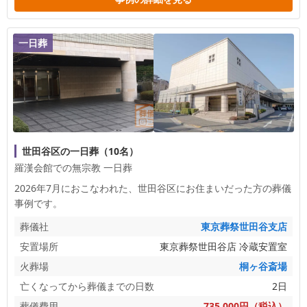
一日葬
世田谷区の一日葬（10名）
羅漢会館での無宗教 一日葬
2026年7月におこなわれた、
世田谷区
にお住まいだった方の葬儀
事例です。
葬儀社
東京葬祭世田谷支店
安置場所
東京葬祭世田谷店 冷蔵安置室
火葬場
桐ヶ谷斎場
亡くなってから葬儀までの日数
2日
葬儀費用
735,000円（税込）