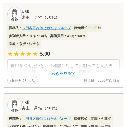
U様
喪主
男性
（
50代
）
投稿先：
世田谷区葬儀 はばたきグループ
葬儀形式：
一日葬
参列者人数：
10名〜30名
葬儀費用：
41万〜60万
宗教・宗派：
浄土宗
★★★★★
★★★★★
5.00
費用を抑えたいという相談に対して、削っても大丈夫
なところと残した方がいいところを客観的にアドバイ
続きを見る
スしてもらえてすごく助かりました。予算を無理なく
参考になった
投稿日：
2026年8月2日
抑えながらも、寂しくない温かいお葬式にできて本当
に良かったです。
H様
喪主
男性
（
50代
）
投稿先：
世田谷区葬儀 はばたきグループ
葬儀形式：
直葬・火葬式
参列者人数：
〜10名
葬儀費用：
21万〜40万
宗教・宗派：
無宗教