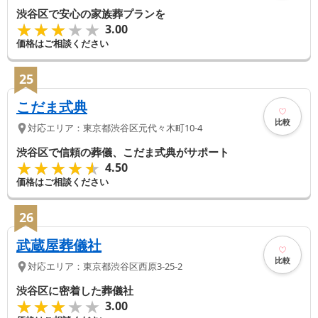
渋谷区で安心の家族葬プランを
★★★★★
★★★★★
3.00
価格はご相談ください
25
こだま式典
比較
対応エリア：
東京都
渋谷区
元代々木町10-4
渋谷区で信頼の葬儀、こだま式典がサポート
★★★★★
★★★★★
4.50
価格はご相談ください
26
武蔵屋葬儀社
比較
対応エリア：
東京都
渋谷区
西原3-25-2
渋谷区に密着した葬儀社
★★★★★
★★★★★
3.00