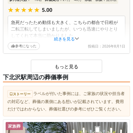
★★★★★
★★★★★
5.00
急死だったため動揺も大きく、こちらの都合で日程が
二転三転してしまいましたが、いつも迅速にやりとり
してくれて本当に助かりました。
続きを見る
参考になった
投稿日：
2026年8月1日
もっと見る
下北沢駅周辺の葬儀事例
ラベルが付いた事例には、ご家族の状況や担当者
ストーリー
の対応など、葬儀の裏側にある想いが記載されています。費用
だけではわからない、葬儀社選びの参考にぜひご覧ください。
家族葬