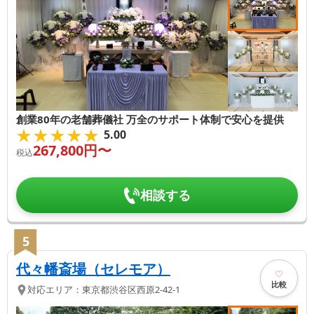
創業80年の老舗葬儀社 万全のサポート体制で安心を提供
★★★★★
★★★★★
5.00
267,800
円〜
税込
相談する
5
代々幡斎場（セレモア）
比較
対応エリア：
東京都
渋谷区
西原2-42-1