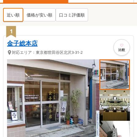
近い順
価格が安い順
口コミ評価順
1
金子総本店
比較
対応エリア：
東京都
世田谷区
北沢3-31-2