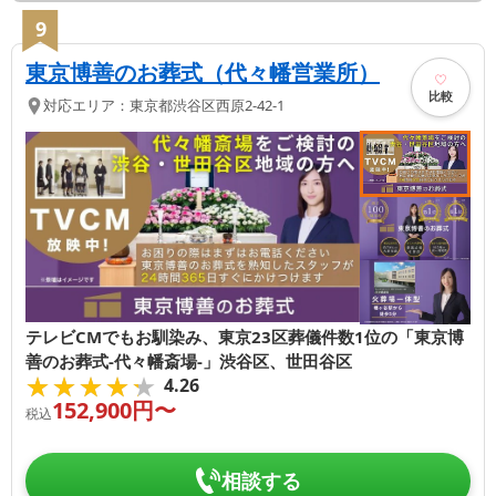
9
東京博善のお葬式（代々幡営業所）
比較
対応エリア：
東京都
渋谷区
西原2-42-1
テレビCMでもお馴染み、東京23区葬儀件数1位の「東京博
善のお葬式-代々幡斎場-」渋谷区、世田谷区
★★★★★
★★★★★
4.26
152,900
円〜
税込
相談する