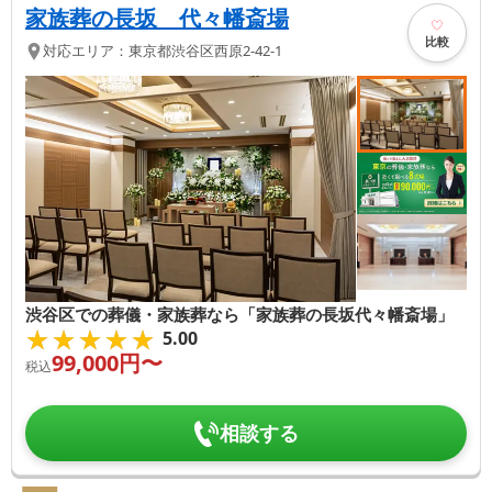
家族葬の長坂 代々幡斎場
比較
対応エリア：
東京都
渋谷区
西原2-42-1
渋谷区での葬儀・家族葬なら「家族葬の長坂代々幡斎場」
★★★★★
★★★★★
5.00
99,000
円〜
税込
相談する