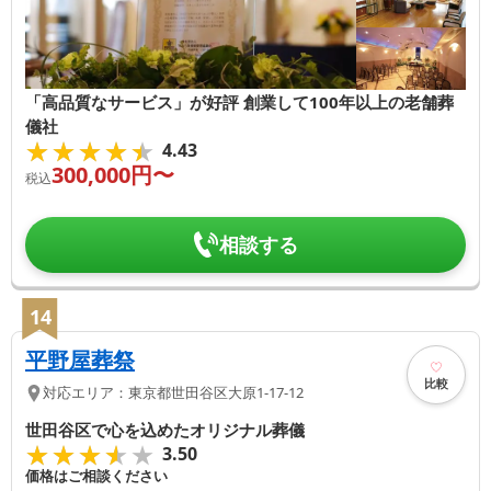
「高品質なサービス」が好評 創業して100年以上の老舗葬
儀社
★★★★★
★★★★★
4.43
300,000
円〜
税込
相談する
14
平野屋葬祭
比較
対応エリア：
東京都
世田谷区
大原1-17-12
世田谷区で心を込めたオリジナル葬儀
★★★★★
★★★★★
3.50
価格はご相談ください