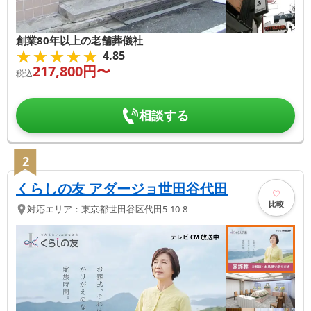
創業80年以上の老舗葬儀社
★★★★★
★★★★★
4.85
217,800
円〜
税込
相談する
2
くらしの友 アダージョ世田谷代田
比較
対応エリア：
東京都
世田谷区
代田5-10-8