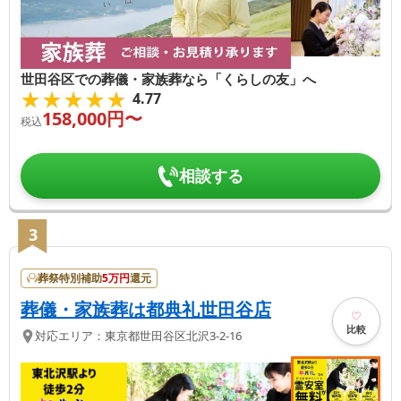
世田谷区での葬儀・家族葬なら「くらしの友」へ
★★★★★
★★★★★
4.77
158,000
円〜
税込
相談する
3
葬祭特別補助
5
万円
還元
葬儀・家族葬は都典礼世田谷店
比較
対応エリア：
東京都
世田谷区
北沢3-2-16