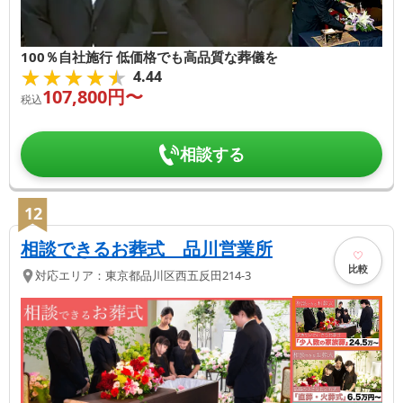
100％自社施行 低価格でも高品質な葬儀を
★★★★★
★★★★★
4.44
107,800
円〜
税込
相談する
12
相談できるお葬式 品川営業所
比較
対応エリア：
東京都
品川区
西五反田214-3