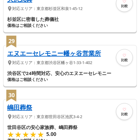
比較
対応エリア：
東京都
杉並区
和泉1-45-12
杉並区に密着した葬儀社
価格はご相談ください
29
エヌエーセレモニー幡ヶ谷営業所
比較
対応エリア：
東京都
渋谷区
幡ヶ谷1-33-1-402
渋谷区で24時間対応、安心のエヌエーセレモニー
価格はご相談ください
30
嶋田葬祭
比較
対応エリア：
東京都
世田谷区
池尻3-4-2
世田谷区の安心家族葬、嶋田葬祭
★★★★★
★★★★★
5.00