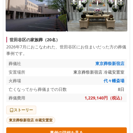
世田谷区の家族葬（20名）
2026年7月におこなわれた、
世田谷区
にお住まいだった方の葬儀
事例です。
葬儀社
東京葬祭新宿店
安置場所
東京葬祭新宿店 冷蔵安置室
火葬場
代々幡斎場
亡くなってから葬儀までの日数
8日
葬儀費用
1,229,140円（税込）
ストーリー
東京葬祭新宿店 冷蔵安置室
事例の詳細を見る