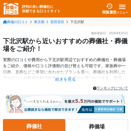
評判の良い葬儀社に
依頼できる口コミサイト
閲覧履歴
メニュー
葬儀の口コミ
東京都
世田谷区
下北沢駅
最終更新日：
2026年8月5日
下北沢駅から近いおすすめの葬儀社・葬儀
場をご紹介！
実際の口コミや費用から下北沢駅周辺でおすすめの葬儀社・葬儀場
をご紹介。価格や口コミ評価順の並び替えも可能です。家族葬や一
日葬、直葬などご希望に合わせたプランを選べ、葬儀社を利用した
方の口コミや料金比較で失敗しない葬儀社が見つかります。斎場・
続きを見る
葬儀場の情報も検索可能。世田谷区の葬儀情報や給付金についての
ランキングについて
情報も掲載しています。24時間の相談受付で深夜・早朝でも対応可
能です。
葬儀社
葬儀場