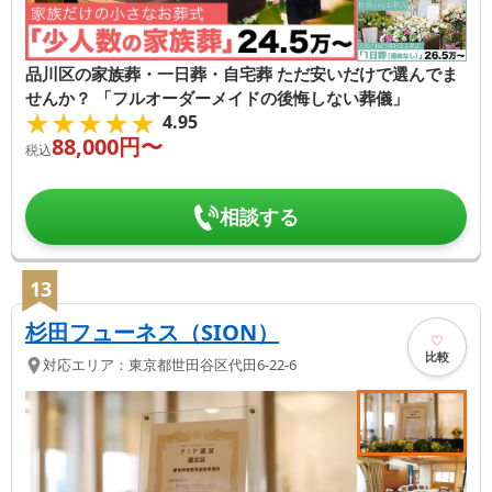
品川区の家族葬・一日葬・自宅葬 ただ安いだけで選んでま
せんか？ 「フルオーダーメイドの後悔しない葬儀」
★★★★★
★★★★★
4.95
88,000
円〜
税込
相談する
13
杉田フューネス（SION）
比較
対応エリア：
東京都
世田谷区
代田6-22-6