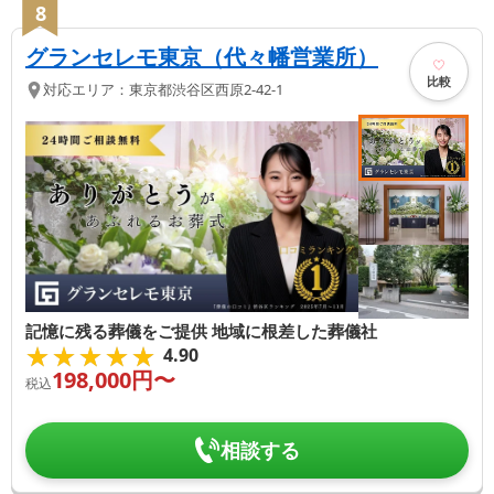
8
グランセレモ東京（代々幡営業所）
比較
対応エリア：
東京都
渋谷区
西原2-42-1
記憶に残る葬儀をご提供 地域に根差した葬儀社
★★★★★
★★★★★
4.90
198,000
円〜
税込
相談する