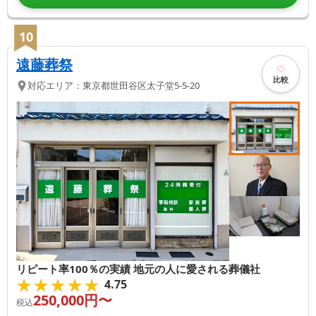
10
遠藤葬祭
比較
対応エリア：
東京都
世田谷区
太子堂5-5-20
リピート率100％の実績 地元の人に愛される葬儀社
★★★★★
★★★★★
4.75
250,000
円〜
税込