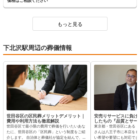
価格はご相談ください
もっと見る
下北沢駅周辺の葬儀情報
世田谷区の区民葬メリットデメリット｜
安売りサービスに負け
費用や利用方法も徹底解説
したちの『品質とサービ
典礼世⽥⾕⽀店 吉⽥
世田谷区で最小限の費用で葬儀を行いたいあな
東京都・世⽥⾕区にある「 
ー】
たに、世田谷区の「区民葬」という制度をご紹
さんは⼋王⼦市に本店をも
介します。 自治体と葬儀社が協定を結んで、区
い希望や要望にも対応でき