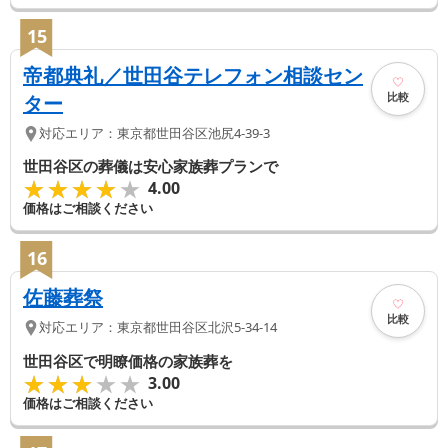
15
帝都典礼／世田谷テレフォン相談セン
比較
ター
対応エリア：
東京都
世田谷区
池尻4-39-3
世田谷区の葬儀は安心家族葬プランで
★★★★★
★★★★★
4.00
価格はご相談ください
16
佐藤葬祭
比較
対応エリア：
東京都
世田谷区
北沢5-34-14
世田谷区で明瞭価格の家族葬を
★★★★★
★★★★★
3.00
価格はご相談ください