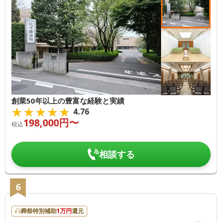
創業50年以上の豊富な経験と実績
★★★★★
★★★★★
4.76
198,000
円〜
税込
相談する
6
葬祭特別補助
1
万円
還元