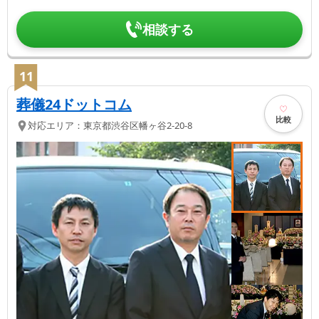
相談する
11
葬儀24ドットコム
比較
対応エリア：
東京都
渋谷区
幡ヶ谷2-20-8