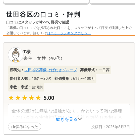
民にやさしい葬儀を行うこの制度。その費用や
ス」が良い葬儀社として定
内容、利用方法やメリットデメリットまで徹底
んを利⽤されたお客様の満
世田谷区の口コミ・評判
的に解説します。
リピーターも多い葬儀社さ
さんが満⾜度が⾼いのかを
口コミはスタッフがすべて目視で確認
⽥⾕⽀店の吉⽥さんにイン
「葬儀の口コミ」では投稿された口コミを、スタッフがすべて目視で確認した上で
した。 話を聞いていると
公開しています。詳しくは
口コミ・ランキングポリシー
ている『想い』と『その理
た。
口
T様
コ
喪主
女性
（
40代
）
ミ
一
投稿先：
世田谷区葬儀 はばたきグループ
葬儀形式：
一日葬
覧
参列者人数：
10名〜30名
葬儀費用：
61万〜100万
宗教・宗派：
曹洞宗
★★★★★
★★★★★
5.00
全体の進行に無駄な遅延がなく、かといって雑な処理
もない適切な実務対応でした。余計な気恐れを抱える
続きを見る
ことなく見送りを完了でき、満足度の高い内容でし
参考になった
投稿日：
2026年8月3日
た。