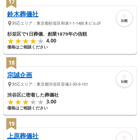
17
鈴木葬儀社
比較
対応エリア：
東京都
杉並区
和泉1-1-14鈴木ビル2F
杉並区で1日葬儀、創業1879年の信頼
★★★★★
★★★★★
4.00
価格はご相談ください
18
宗誠企画
比較
対応エリア：
東京都
渋谷区
笹塚2-30-9-101
渋谷区に密着した葬儀社
★★★★★
★★★★★
3.00
価格はご相談ください
19
上原葬儀社