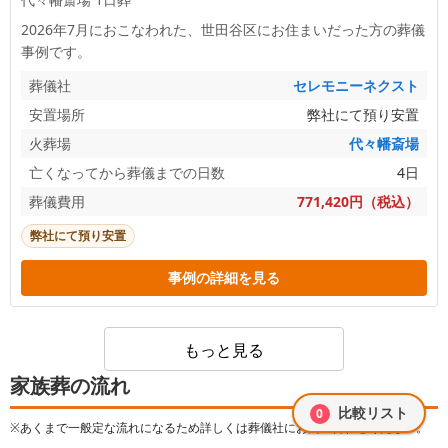
2026年7月におこなわれた、
世田谷区
にお住まいだった方の葬儀
事例です。
葬儀社
セレモニーネクスト
安置場所
弊社にて預り安置
火葬場
代々幡斎場
亡くなってから葬儀までの日数
4日
葬儀費用
771,420円（税込）
弊社にて預り安置
事例の詳細を見る
もっと見る
家族葬の流れ
比較リスト
0
※あくまで一般定な流れになるため詳しくは葬儀社にお問い合わせください。