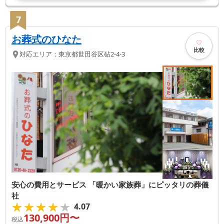
7
お葬式のひなた
比較
対応エリア：
東京都
世田谷区
砧2-4-3
安心の費用とサービス 「暖かい家族葬」にピッタリの葬儀
社
★★★★★
★★★★★
4.07
130,900
円〜
税込