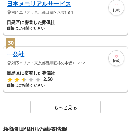
日本メモリアルサービス
比較
対応エリア：
東京都
目黒区
八雲1-3-1
目黒区に密着した葬儀社
価格はご相談ください
30
一公社
比較
対応エリア：
東京都
目黒区
柿の木坂1-32-12
目黒区に密着した葬儀社
★★★★★
★★★★★
2.50
価格はご相談ください
もっと見る
桜新町駅周辺の葬儀情報