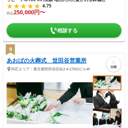
★★★★★
★★★★★
4.75
250,000
円〜
税込
相談する
9
あおばの火葬式 世田谷営業所
比較
対応エリア：
東京都
世田谷区
砧2-4-27M2ビル4F