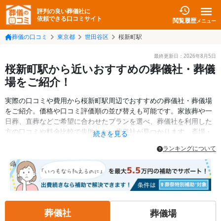
評判の良い葬儀社に
依頼できる口コミサイト
閲覧履歴
メニュー
葬儀の口コミ
東京都
世田谷区
桜新町駅
最終更新日：
2026年8月5日
桜新町駅から近いおすすめの葬儀社・葬儀
場をご紹介！
実際の口コミや費用から桜新町駅周辺でおすすめの葬儀社・葬儀場
をご紹介。価格や口コミ評価順の並び替えも可能です。家族葬や一
日葬、直葬などご希望に合わせたプランを選べ、葬儀社を利用した
方の口コミや料金比較で失敗しない葬儀社が見つかります。斎場・
続きを見る
葬儀場の情報も検索可能。世田谷区の葬儀情報や給付金についての
ランキングについて
情報も掲載しています。24時間の相談受付で深夜・早朝でも対応可
能です。
葬儀社
葬儀場