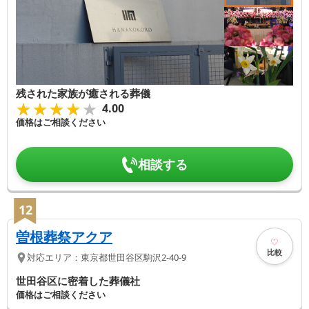
残された家族が癒される葬儀
★★★★★
★★★★★
4.00
価格はご相談ください
相談する
12
曽根葬祭アクア
比較
対応エリア：
東京都
世田谷区
駒沢2-40-9
世田谷区に密着した葬儀社
価格はご相談ください