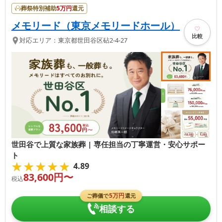
葬祭特別補助
5
万円
還元
メモリード（東京メモリードホール）
比較
対応エリア：
東京都
世田谷区
砧2-4-27
世田谷で上質な家族葬 | 専任担当の丁寧運営・安心サポー
ト
★★★★★
★★★★★
4.89
83,600
円〜
税込
5
万円
ご葬儀で
還元
相談する