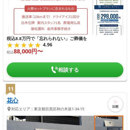
税込8.8万円で「忘れられない」ご葬儀を
★★★★★
★★★★★
4.96
88,000
円〜
税込
相談する
11
花心
比較
対応エリア：
東京都
目黒区
柿の木坂1-34-15