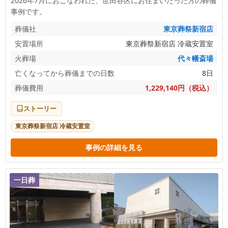
2026年7月におこなわれた、
世田谷区
にお住まいだった方の葬儀
事例です。
葬儀社
東京葬祭新宿店
安置場所
東京葬祭新宿店 冷蔵安置室
火葬場
代々幡斎場
亡くなってから葬儀までの日数
8日
葬儀費用
1,229,140円（税込）
ストーリー
東京葬祭新宿店 冷蔵安置室
事例の詳細を見る
一日葬