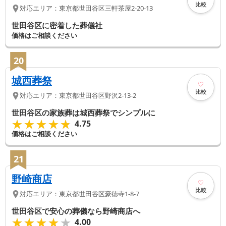
比較
対応エリア：
東京都
世田谷区
三軒茶屋2-20-13
世田谷区に密着した葬儀社
価格はご相談ください
20
城西葬祭
比較
対応エリア：
東京都
世田谷区
野沢2-13-2
世田谷区の家族葬は城西葬祭でシンプルに
★★★★★
★★★★★
4.75
価格はご相談ください
21
野崎商店
比較
対応エリア：
東京都
世田谷区
豪徳寺1-8-7
世田谷区で安心の葬儀なら野崎商店へ
★★★★★
★★★★★
4.00