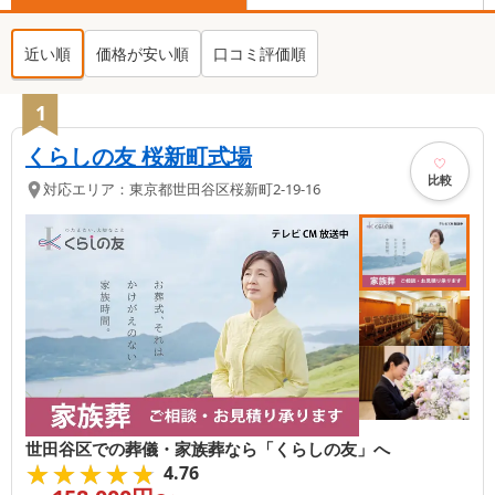
近い順
価格が安い順
口コミ評価順
1
くらしの友 桜新町式場
比較
対応エリア：
東京都
世田谷区
桜新町2-19-16
世田谷区での葬儀・家族葬なら「くらしの友」へ
★★★★★
★★★★★
4.76