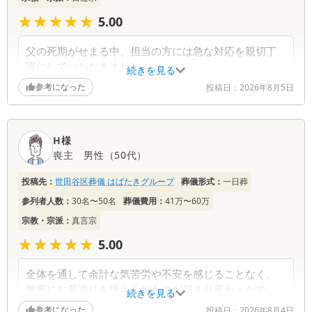
★★★★★
★★★★★
5.00
父の死期がせまる中、担当の方には急な対応を親切丁
寧にしていただきました。
続きを見る
また、いつも優しく家族に寄り添い、見守っていただ
参考になった
投稿日：
2026年8月5日
きました。
適切なアドバイスはいつも家族の為を思う言葉でし
た。
H様
父の葬儀を担当していただけて、本当によかったで
喪主
男性
（
50代
）
す。
家族一同心より感謝致します。
投稿先：
世田谷区葬儀 はばたきグループ
葬儀形式：
一日葬
ありがとうございました。
参列者人数：
30名〜50名
葬儀費用：
41万〜60万
宗教・宗派：
真言宗
★★★★★
★★★★★
5.00
全体を通して余計な気苦労や不安を感じることなく、
無事にお見送りを終えられたのが何より良かったで
続きを見る
す。スタッフの皆さんがしっかりサポートしてくれた
参考になった
投稿日：
2026年8月4日