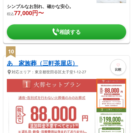
シンプルなお別れ、確かな安心。
77,000
円〜
税込
相談する
10
あゝ家族葬（三軒茶屋店）
比較
対応エリア：
東京都
世田谷区
太子堂1-12-27