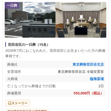
一日葬
世田谷区の一日葬（15名）
2026年7月におこなわれた、
世田谷区
にお住まいだった方の葬儀
事例です。
葬儀社
東京葬祭世田谷支店
安置場所
東京葬祭世田谷店 冷蔵安置室
火葬場
臨海斎場
亡くなってから葬儀までの日数
2日
葬儀費用
550,000円（税込）
ストーリー