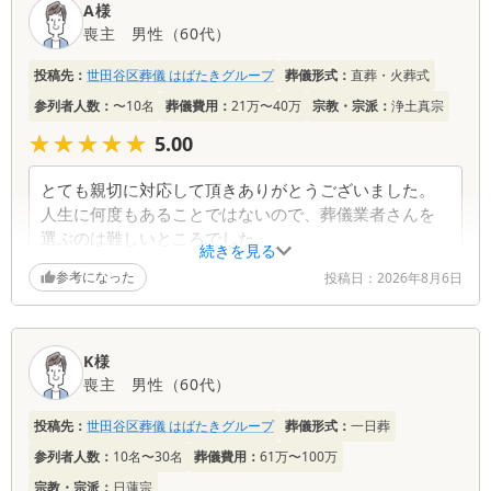
A様
コ
喪主
男性
（
60代
）
ミ
一
投稿先：
世田谷区葬儀 はばたきグループ
葬儀形式：
直葬・火葬式
覧
参列者人数：
〜10名
葬儀費用：
21万〜40万
宗教・宗派：
浄土真宗
★★★★★
★★★★★
5.00
とても親切に対応して頂きありがとうございました。
人生に何度もあることではないので、葬儀業者さんを
選ぶのは難しいところでした。
続きを見る
大手の業者ではないこと、電話で問い合わせて頂いた
参考になった
投稿日：
2026年8月6日
時の応対が良かったことが御社への依頼となりまし
た。
今後の発展を祈念致します。
本当にお世話になりました。
K様
喪主
男性
（
60代
）
投稿先：
世田谷区葬儀 はばたきグループ
葬儀形式：
一日葬
参列者人数：
10名〜30名
葬儀費用：
61万〜100万
宗教・宗派：
日蓮宗