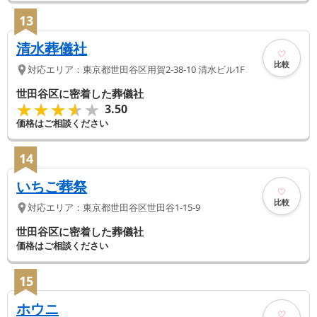
13
清水葬儀社
比較
対応エリア：
東京都
世田谷区
用賀2-38-10 清水ビル1F
世田谷区に密着した葬儀社
★★★★★
★★★★★
3.50
価格はご相談ください
14
いちご葬祭
比較
対応エリア：
東京都
世田谷区
世田谷1-15-9
世田谷区に密着した葬儀社
価格はご相談ください
15
ホウニ