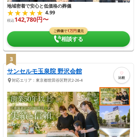
地域密着で安心と低価格の葬儀
★★★★★
★★★★★
4.99
142,780
円〜
税込
1
万円
ご葬儀で
還元
相談する
3
サンセルモ玉泉院 野沢会館
比較
対応エリア：
東京都
世田谷区
野沢2-26-4