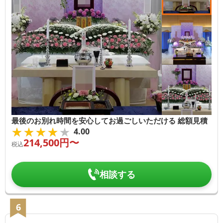
最後のお別れ時間を安心してお過ごしいただける 総額見積
★★★★★
★★★★★
4.00
214,500
円〜
税込
相談する
6