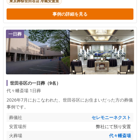
東京葬祭世田谷店 冷蔵安置室
事例の詳細を見る
一日葬
世田谷区の一日葬（9名）
代々幡斎場 1日葬
2026年7月におこなわれた、
世田谷区
にお住まいだった方の葬儀
事例です。
葬儀社
セレモニーネクスト
安置場所
弊社にて預り安置
火葬場
代々幡斎場