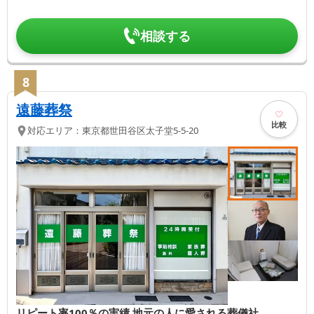
相談する
8
遠藤葬祭
比較
対応エリア：
東京都
世田谷区
太子堂5-5-20
リピート率100％の実績 地元の人に愛される葬儀社