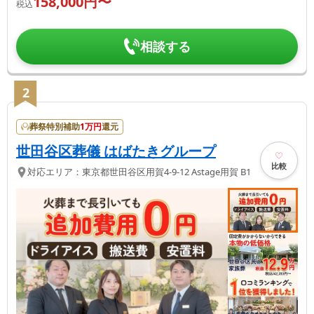
158,000
円〜
税込
相談する
2
葬祭特別補助
1
万円
還元
世田谷区葬儀 はばたきグループ
比較
対応エリア：
東京都
世田谷区
用賀4-9-12 Astage用賀 B1