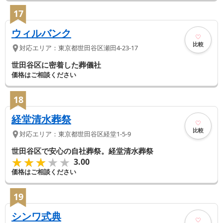
17
ウィルバンク
比較
対応エリア：
東京都
世田谷区
瀬田4-23-17
世田谷区に密着した葬儀社
価格はご相談ください
18
経堂清水葬祭
比較
対応エリア：
東京都
世田谷区
経堂1-5-9
世田谷区で安心の自社葬祭。経堂清水葬祭
★★★★★
★★★★★
3.00
価格はご相談ください
19
シンワ式典