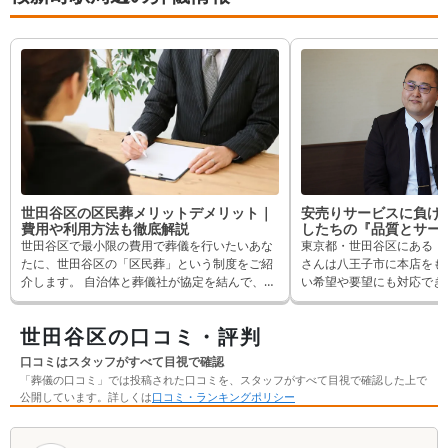
世田谷区の区民葬メリットデメリット｜
安売りサービスに負け
費用や利用方法も徹底解説
したちの『品質とサービ
典礼世⽥⾕⽀店 吉⽥
世田谷区で最小限の費用で葬儀を行いたいあな
東京都・世⽥⾕区にある「 
ー】
たに、世田谷区の「区民葬」という制度をご紹
さんは⼋王⼦市に本店をも
介します。 自治体と葬儀社が協定を結んで、区
い希望や要望にも対応でき
民にやさしい葬儀を行うこの制度。その費用や
ス」が良い葬儀社として定
内容、利用方法やメリットデメリットまで徹底
んを利⽤されたお客様の満
世田谷区の口コミ・評判
的に解説します。
リピーターも多い葬儀社さ
さんが満⾜度が⾼いのかを
口コミはスタッフがすべて目視で確認
⽥⾕⽀店の吉⽥さんにイン
「葬儀の口コミ」では投稿された口コミを、スタッフがすべて目視で確認した上で
した。 話を聞いていると
公開しています。詳しくは
口コミ・ランキングポリシー
ている『想い』と『その理
た。
口