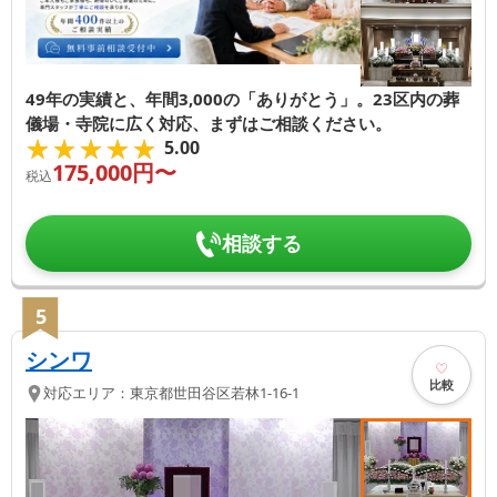
49年の実績と、年間3,000の「ありがとう」。23区内の葬
儀場・寺院に広く対応、まずはご相談ください。
★★★★★
★★★★★
5.00
175,000
円〜
税込
相談する
5
シンワ
比較
対応エリア：
東京都
世田谷区
若林1-16-1