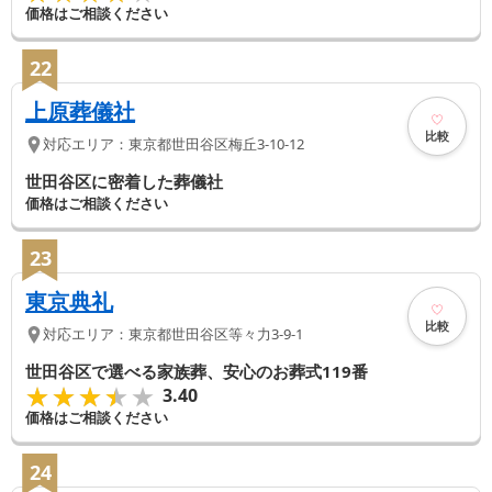
価格はご相談ください
22
上原葬儀社
比較
対応エリア：
東京都
世田谷区
梅丘3-10-12
世田谷区に密着した葬儀社
価格はご相談ください
23
東京典礼
比較
対応エリア：
東京都
世田谷区
等々力3-9-1
世田谷区で選べる家族葬、安心のお葬式119番
★★★★★
★★★★★
3.40
価格はご相談ください
24