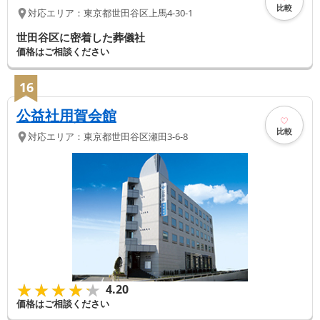
比較
対応エリア：
東京都
世田谷区
上馬4-30-1
世田谷区に密着した葬儀社
価格はご相談ください
16
公益社用賀会館
比較
対応エリア：
東京都
世田谷区
瀬田3-6-8
★★★★★
★★★★★
4.20
価格はご相談ください