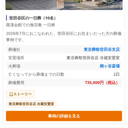
世田谷区の一日葬（10名）
羅漢会館での無宗教 一日葬
2026年7月におこなわれた、
世田谷区
にお住まいだった方の葬儀
事例です。
葬儀社
東京葬祭世田谷支店
安置場所
東京葬祭世田谷店 冷蔵安置室
火葬場
桐ヶ谷斎場
亡くなってから葬儀までの日数
2日
葬儀費用
735,000円（税込）
ストーリー
東京葬祭世田谷店 冷蔵安置室
事例の詳細を見る