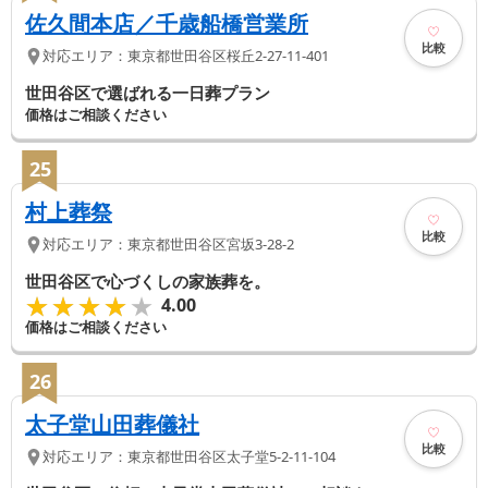
佐久間本店／千歳船橋営業所
比較
対応エリア：
東京都
世田谷区
桜丘2-27-11-401
世田谷区で選ばれる一日葬プラン
価格はご相談ください
25
村上葬祭
比較
対応エリア：
東京都
世田谷区
宮坂3-28-2
世田谷区で心づくしの家族葬を。
★★★★★
★★★★★
4.00
価格はご相談ください
26
太子堂山田葬儀社
比較
対応エリア：
東京都
世田谷区
太子堂5-2-11-104