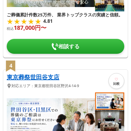
ご葬儀累計件数25万件、 業界トップクラスの実績と信頼。
★★★★★
★★★★★
4.81
187,000
円〜
税込
相談する
4
東京葬祭世田谷支店
比較
対応エリア：
東京都
世田谷区
野沢4-14-9