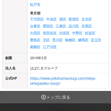
松戸市
東京都
千代田区
中央区
港区
新宿区
文京区
台東区
墨田区
江東区
品川区
目黒区
大田区
世田谷区
渋谷区
中野区
杉並区
豊島区
北区
荒川区
板橋区
練馬区
足立区
葛飾区
江戸川区
創業
2019年5月
法人名
はばたきグループ
公式HP
https://www.yokohamasougi.com/tokyo-
setagayaku-sougi/
トップに戻る