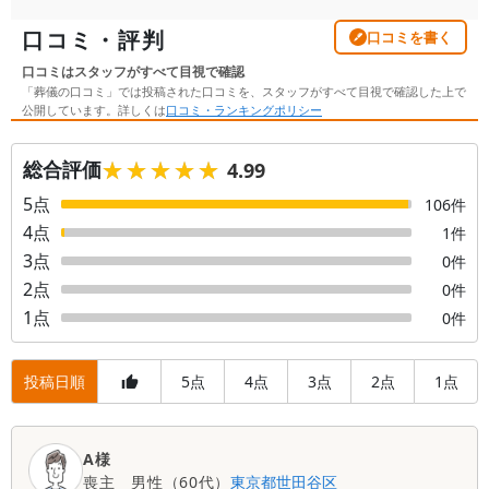
口コミ・評判
口コミを書く
口コミはスタッフがすべて目視で確認
「葬儀の口コミ」では投稿された口コミを、スタッフがすべて目視で確認した上で
公開しています。詳しくは
口コミ・ランキングポリシー
★★★★★
★★★★★
総合評価
4.99
5
点
106
件
4
点
1
件
3
点
0
件
2
点
0
件
1
点
0
件
投稿日順
5
4
3
2
1
点
点
点
点
点
口
A様
コ
喪主
男性
（
60代
）
東京都
世田谷区
ミ