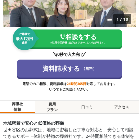
1
/
10
ご葬儀で
相談をする
最大1万円
還元
※
世田谷区葬儀 はばたきグルー...
につながります。
30秒で入力完了
資料請求する
（無料）
電話でのご相談、資料請求は
24時間365日
対応しております。
いつでもご相談ください。
葬儀社
費用
口コミ
アクセス
情報
プラン
地域密着で安心と低価格の葬儀
世田谷区のお葬式は、地域に密着した丁寧な対応と、安心して相談
できるサポート体制が特徴の葬儀社です。24時間相談できる体制を