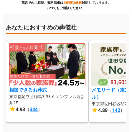
電話でのご相談、資料請求は
24時間365日
対応しております。
いつでもご相談ください。
あなたにおすすめの葬儀社
相談できるお葬式
メモリード（東京
東京都足立区梅島3-33-6 エンブレム西新
ル）
井2F
東京都世田谷区砧2-4-
4.93
（
344
）
4.89
（
142
）