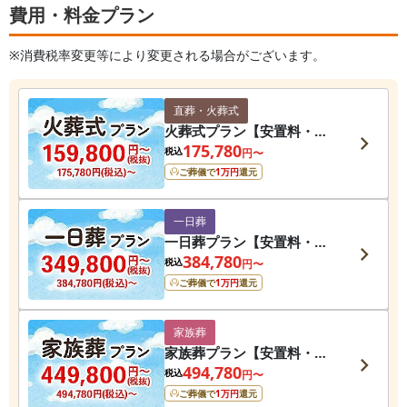
費用・料金プラン
※消費税率変更等により変更される場合がございます。
直葬・火葬式
火葬式プラン【安置料・ド
ライアイス・搬送費用無
175,780
税込
円〜
料】
ご葬儀で
1
万円
還元
一日葬
一日葬プラン【安置料・ド
ライアイス・搬送費用無
384,780
税込
円〜
料】
ご葬儀で
1
万円
還元
家族葬
家族葬プラン【安置料・ド
ライアイス・搬送費用無
494,780
税込
円〜
料】
ご葬儀で
1
万円
還元