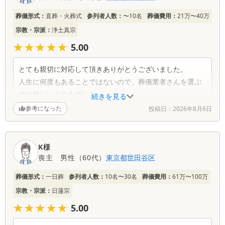
一
葬儀形式：
直葬・火葬式
参列者人数：
〜10名
葬儀費用：
21万〜40万
覧
宗教・宗派：
浄土真宗
★★★★★
★★★★★
5.00
とても親切に対応して頂きありがとうございました。
人生に何度もあることではないので、葬儀業者さんを選ぶ
のは難しいところでした。
続きを見る
大手の業者ではないこと、電話で問い合わせて頂いた時の
参考になった
投稿日：
2026年8月6日
応対が良かったことが御社への依頼となりました。
今後の発展を祈念致します。
本当にお世話になりました。
K様
喪主
男性
（
60代
）
東京都
世田谷区
葬儀形式：
一日葬
参列者人数：
10名〜30名
葬儀費用：
61万〜100万
宗教・宗派：
日蓮宗
★★★★★
★★★★★
5.00