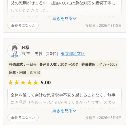
父の死期がせまる中、担当の方には急な対応を親切丁寧に
していただきました。
また、いつも優しく家族に寄り添い、見守っていただきま
続きを見る
した。
参考になった
投稿日：
2026年8月5日
適切なアドバイスはいつも家族の為を思う言葉でした。
父の葬儀を担当していただけて、本当によかったです。
家族一同心より感謝致します。
H様
ありがとうございました。
喪主
男性
（
50代
）
東京都
足立区
葬儀形式：
一日葬
参列者人数：
30名〜50名
葬儀費用：
41万〜60万
宗教・宗派：
真言宗
★★★★★
★★★★★
5.00
全体を通して余計な気苦労や不安を感じることなく、無事
にお見送りを終えられたのが何より良かったです。スタッ
フの皆さんがしっかりサポートしてくれたおかげで、最後
続きを見る
まで落ち着いて故人様との大事な時間に集中できて本当に
参考になった
投稿日：
2026年8月4日
助かりました。