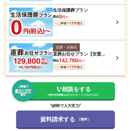
生活保護葬プラン
0
税込
円〜
ご葬儀で
1
万円
還元
直葬・火葬式
直葬お任せプラン【安置
料・ドライアイス・搬送費
142,780
税込
円〜
用無料】
ご葬儀で
1
万円
還元
ご葬儀で
相談をする
最大1万円
還元
※
世田谷区葬儀 はばたきグルー...
につながります。
30秒で入力完了
資料請求する
（無料）