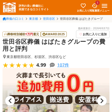
1
評判の良い葬儀社に
依頼できる口コミサイト
お気に入り
メニュー
閲覧履歴
葬儀の口コミ
東京都
世田谷区
世田谷区葬儀 はばたきグループ
最終更新日：
2026年8月7日
葬祭特別補助
1
万円
還元
AWARD2025
お気に入りに追加
世田谷区葬儀 はばたきグループの費
用と評判
東京都世田谷区
、
杉並区
、
渋谷区
など
★★★★★
★★★★★
4.99
107
件