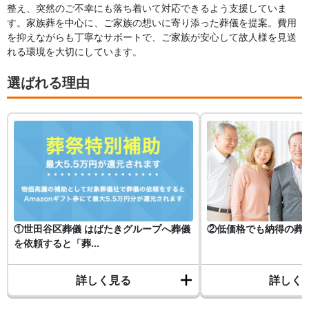
整え、突然のご不幸にも落ち着いて対応できるよう支援していま
す。家族葬を中心に、ご家族の想いに寄り添った葬儀を提案。費用
を抑えながらも丁寧なサポートで、ご家族が安心して故人様を見送
れる環境を大切にしています。
選ばれる理由
①世田谷区葬儀 はばたきグループへ葬儀
②低価格でも納得の葬
を依頼すると「葬...
詳しく見る
詳しく