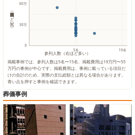
60万
掲載費用（上ほど高い）
30万
0
5名
10名
参列人数（右ほど多い）
掲載事例では、参列人数は
5名
〜
15名
、掲載費用は
19万円
〜
55
万円
の事例が中心です。掲載費用は、事例に載っている項目だ
けの合計のため、実際の支払総額とは異なる場合があります。
青い点を押すと事例を確認できます。
葬儀事例