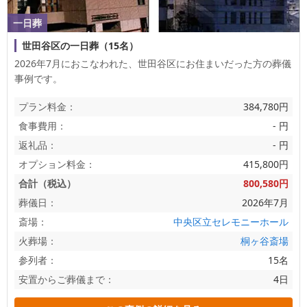
一日葬
世田谷区の一日葬（15名）
2026年7月におこなわれた、
世田谷区
にお住まいだった方の葬儀
事例です。
プラン料金：
384,780円
食事費用：
- 円
返礼品：
- 円
オプション料金：
415,800円
合計（税込）
800,580円
葬儀日：
2026年7月
斎場：
中央区立セレモニーホール
火葬場：
桐ヶ谷斎場
参列者：
15名
安置からご葬儀まで：
4日