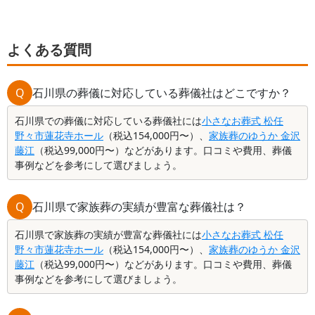
ぎてしまう人も少なくありません。この記事で
は、全国の支給額の相場、申請の方法と必要書
類、いつ振り込まれるのかまで、まとめてお伝
えします。
よくある質問
Q
石川県の葬儀に対応している葬儀社はどこですか？
石川県での葬儀に対応している葬儀社には
小さなお葬式 松任
野々市蓮花寺ホール
（税込154,000円〜）、
家族葬のゆうか 金沢
藤江
（税込99,000円〜）などがあります。口コミや費用、葬儀
事例などを参考にして選びましょう。
Q
石川県で家族葬の実績が豊富な葬儀社は？
石川県で家族葬の実績が豊富な葬儀社には
小さなお葬式 松任
野々市蓮花寺ホール
（税込154,000円〜）、
家族葬のゆうか 金沢
藤江
（税込99,000円〜）などがあります。口コミや費用、葬儀
事例などを参考にして選びましょう。