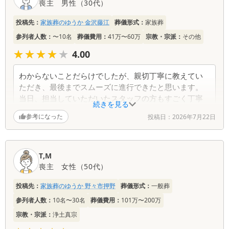
喪主
男性
（
30代
）
投稿先：
家族葬のゆうか 金沢藤江
葬儀形式：
家族葬
参列者人数：
〜10名
葬儀費用：
41万〜60万
宗教・宗派：
その他
★★★★★
★★★★★
4.00
わからないことだらけでしたが、親切丁寧に教えてい
ただき、最後までスムーズに進行できたと思います。
当日、担当していただいたスタッフの方もすごく丁寧
続きを見る
な対応をしていただき助かりました。ありがとうござ
参考になった
投稿日：
2026年7月22日
いました。
T,M
喪主
女性
（
50代
）
投稿先：
家族葬のゆうか 野々市押野
葬儀形式：
一般葬
参列者人数：
10名〜30名
葬儀費用：
101万〜200万
宗教・宗派：
浄土真宗