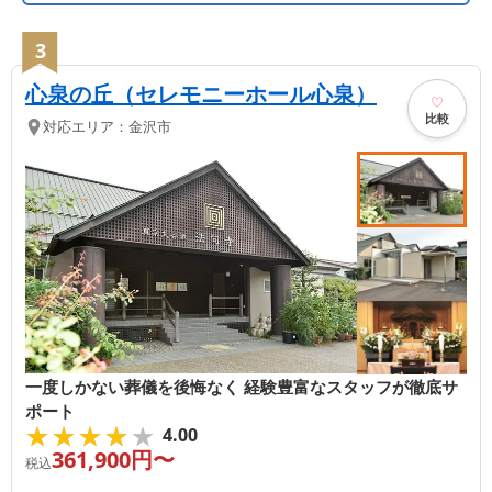
3
心泉の丘（セレモニーホール心泉）
比較
対応エリア：
金沢市
一度しかない葬儀を後悔なく 経験豊富なスタッフが徹底サ
ポート
★★★★★
★★★★★
4.00
361,900
円〜
税込