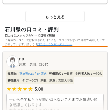
もっと見る
石川県の口コミ・評判
口コミはスタッフがすべて目視で確認
「葬儀の口コミ」では投稿された口コミを、スタッフがすべて目視で確認した上で
公開しています。詳しくは
口コミ・ランキングポリシー
口
T.D
コ
喪主
男性
（
30代
）
ミ
一
投稿先：
家族葬のゆうか 西念
葬儀形式：
一日葬
参列者人数：
〜10名
覧
葬儀費用：
41万〜60万
宗教・宗派：
真宗大谷派
★★★★★
★★★★★
5.00
一から全て私たちが頭が回らないことまでお気遣い頂
き感謝しております。