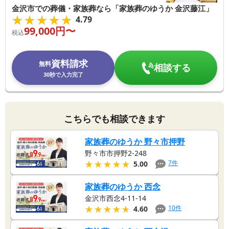
金沢市での葬儀・家族葬なら「家族葬のゆうか 金沢藤江」
★★★★★
★★★★★
4.79
99,000
円〜
税込
資料請求
無料
相談する
30秒で入力完了
こちらでも相談できます
家族葬のゆうか 野々市押野
野々市市押野2-248
★★★★★
★★★★★
7
件
5.00
家族葬のゆうか 西念
金沢市西念4-11-14
★★★★★
★★★★★
10
件
4.60