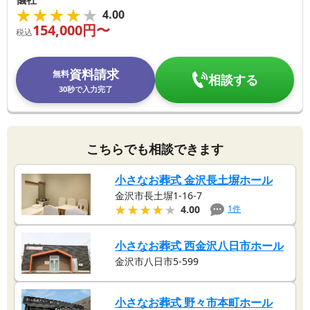
★★★★★
★★★★★
4.00
154,000
円〜
税込
資料請求
無料
相談する
30秒で入力完了
こちらでも相談できます
小さなお葬式 金沢長土塀ホール
金沢市長土塀1-16-7
★★★★★
★★★★★
1
件
4.00
小さなお葬式 西金沢八日市ホール
金沢市八日市5-599
小さなお葬式 野々市本町ホール