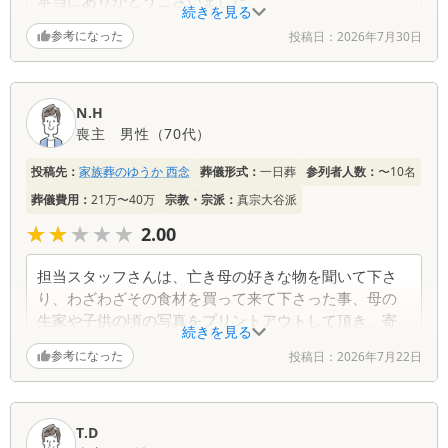
本当にありがとうございました。
続きを見る
参考になった
投稿日：
2026年7月30日
N.H
喪主
男性
（
70代
）
投稿先：
家族葬のゆうか 西念
葬儀形式：
一日葬
参列者人数：
〜10名
葬儀費用：
21万〜40万
宗教・宗派：
真宗大谷派
★★★★★
★★★★★
2.00
担当スタッフさんは、亡き母の好きな物を聞いて下さ
り、わざわざその食材を買って来て下さった事、母の
生家や子供の頃の写真をプリントアウトして頂き、寄
続きを見る
せ紙の準備をして下さる等、心のこもった対応をして
参考になった
投稿日：
2026年7月22日
下さりありがとうございました。式当日は別のスタッ
フさんに優しく対応して下さり、火葬中、待機所で立
って待ってらっしゃったので感銘しました。ありがと
うございます。
T.D