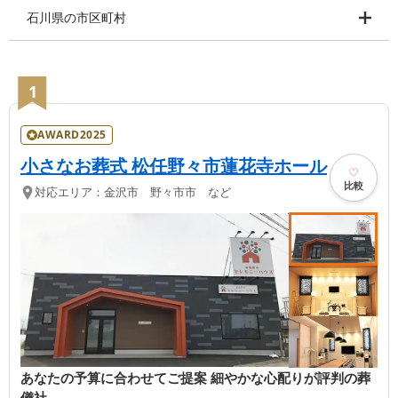
石川県の市区町村
1
AWARD2025
小さなお葬式 松任野々市蓮花寺ホール
比較
対応エリア：
金沢市 野々市市 など
あなたの予算に合わせてご提案 細やかな心配りが評判の葬
儀社