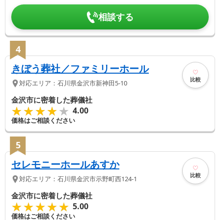
相談する
4
きぼう葬社／ファミリーホール
比較
対応エリア：
石川県
金沢市
新神田5-10
金沢市に密着した葬儀社
★★★★★
★★★★★
4.00
価格はご相談ください
5
セレモニーホールあすか
比較
対応エリア：
石川県
金沢市
示野町西124-1
金沢市に密着した葬儀社
★★★★★
★★★★★
5.00
価格はご相談ください