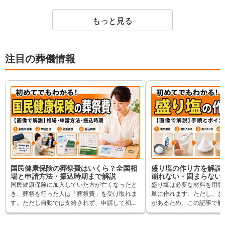
ただいて、細やかな気配りがとても良かったです。
もっと見る
注目の葬儀情報
国民健康保険の葬祭費はいくら？全国相
盛り塩の作り方を解説｜
場と申請方法・振込時期まで解説
崩れない・固まらない
国民健康保険に加入していた方が亡くなったと
盛り塩は必要な材料を用意
き、葬祭を行った人は「葬祭費」を受け取れま
単に作れます。ただし、き
す。ただし自動では支給されず、申請して初め
があるため、この記事で解
て受け取れる給付です。金額は住んでいる地域
きれいに作ると気持ちがよ
によって差があり、知らないまま申請期限を過
われているため、一緒に作