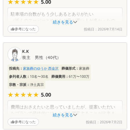
★★★★★
★★★★★
5.00
駐車場の台数がもう少しあるとありがたい
（近くのスーパーとめれたが足が悪い人が多かったの
続きを見る
で）
参考になった
投稿日：
2026年7月14日
メイク担当の方が丁寧にして頂けて良かった。
祭壇のお花の飾りつけが素敵だった。
担当スタッフさんが親切で説明もしっかりしてくれて
K.K
すごく良かったです。
喪主
男性
（
40代
）
投稿先：
家族葬のゆうか 西金沢
葬儀形式：
家族葬
参列者人数：
10名〜30名
葬儀費用：
61万〜100万
宗教・宗派：
浄土真宗
★★★★★
★★★★★
5.00
費用はおさえたいと思っていましたが、提案いただい
たプランで最終的には、とても満足することが出来ま
続きを見る
した。
参考になった
投稿日：
2026年7月2日
故人の好きな物を伝えておりましたが、それを準備い