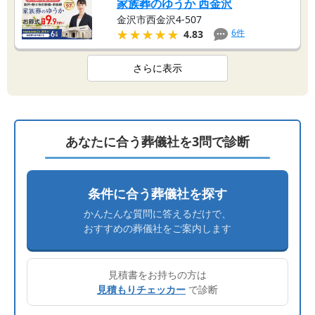
家族葬のゆうか 西金沢
金沢市西金沢4-507
★★★★★
★★★★★
6
件
4.83
さらに表示
あなたに合う葬儀社を3問で診断
条件に合う葬儀社を探す
かんたんな質問に答えるだけで、
おすすめの葬儀社をご案内します
見積書をお持ちの方は
見積もりチェッカー
で診断