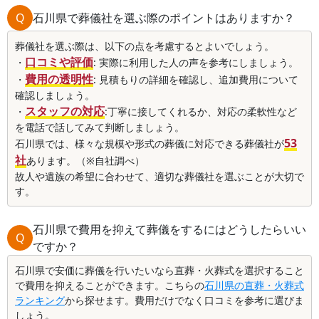
Q
石川県で葬儀社を選ぶ際のポイントはありますか？
葬儀社を選ぶ際は、以下の点を考慮するとよいでしょう。
口コミや評価
・
: 実際に利用した人の声を参考にしましょう。
費用の透明性
・
: 見積もりの詳細を確認し、追加費用について
確認しましょう。
スタッフの対応
・
:丁寧に接してくれるか、対応の柔軟性など
を電話で話してみて判断しましょう。
53
石川県では、様々な規模や形式の葬儀に対応できる葬儀社が
社
あります。（※自社調べ）
故人や遺族の希望に合わせて、適切な葬儀社を選ぶことが大切で
す。
石川県で費用を抑えて葬儀をするにはどうしたらいい
Q
ですか？
石川県で安価に葬儀を行いたいなら直葬・火葬式を選択すること
で費用を抑えることができます。こちらの
石川県の直葬・火葬式
ランキング
から探せます。費用だけでなく口コミを参考に選びま
しょう。