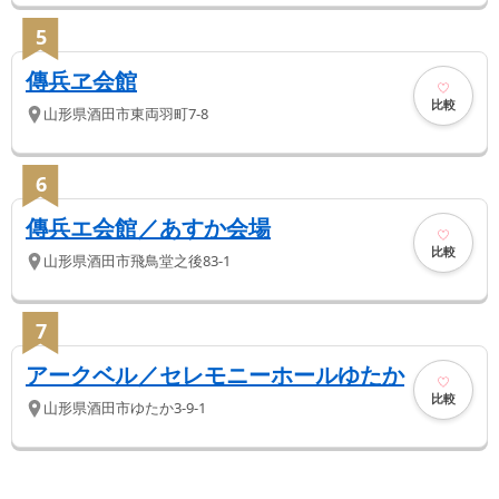
5
傳兵ヱ会館
比較
山形県
酒田市
東両羽町7-8
6
傳兵エ会館／あすか会場
比較
山形県
酒田市
飛鳥堂之後83-1
7
アークベル／セレモニーホールゆたか
比較
山形県
酒田市
ゆたか3-9-1