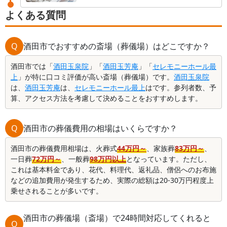
よくある質問
Q
酒田市でおすすめの斎場（葬儀場）はどこですか？
酒田市では「
酒田玉泉院
」「
酒田玉芳庵
」「
セレモニーホール最
上
」が特に口コミ評価が高い斎場（葬儀場）です。
酒田玉泉院
は、
酒田玉芳庵
は、
セレモニーホール最上
はです。参列者数、予
算、アクセス方法を考慮して決めることをおすすめします。
Q
酒田市の葬儀費用の相場はいくらですか？
酒田市の葬儀費用相場は、火葬式
44万円～
、家族葬
83万円～
、
一日葬
72万円～
、一般葬
98万円以上
となっています。ただし、
これは基本料金であり、花代、料理代、返礼品、僧侶へのお布施
などの追加費用が発生するため、実際の総額は20-30万円程度上
乗せされることが多いです。
酒田市の葬儀場（斎場）で24時間対応してくれると
Q