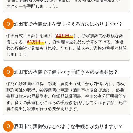
タクシーを手配しましょう。
Q
酒田市で葬儀費用を安く抑える方法はありますか？
①火葬式（直葬）を選ぶ（
44万円～
）、②家族葬で小規模な葬
儀にする（
83万円～
）、③料理や返礼品の予算を下げる、④複
数の葬儀社で見積もり比較。ただし、故人やご家族の希望と相談
しましょう。
Q
酒田市の葬儀で準備すべき手続きや必要書類は？
①死亡診断書の取得、②死亡届提出（死亡から7日以内）、③火
葬許可証の取得、④葬祭費の申請（酒田市の場合-支給）。必要
書類は故人の戸籍謄本、印鑑登録証明書、喪主の身分証明書等で
す。多くの葬儀社がこれらの手続きを代行してくれますが、死亡
届の提出は家族が行う必要があります。
Q
酒田市で葬儀後はどのような手続きがありますか？