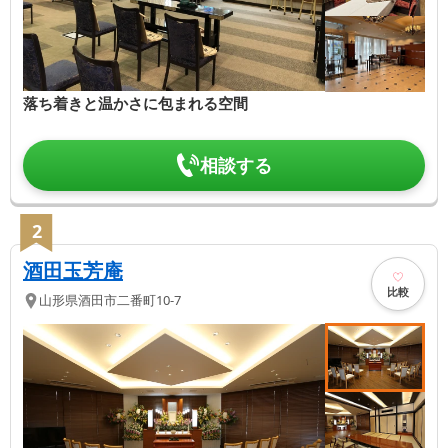
落ち着きと温かさに包まれる空間
相談する
2
酒田玉芳庵
比較
山形県
酒田市
二番町10-7