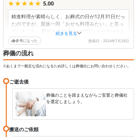
★★★★★
★★★★★
5.00
精進料理が素晴らしく、お葬式の日が12月31日だっ
たのですが、親族一同「おせち料理みたい」と言っ
ていました。 駅からはタクシーでワンメーターかも
続きを見る
う少しくらいですし、駐車場も広く、ホールも申し
参考になった
投稿日：
2024年7月28日
分ありませんでした。
葬儀の流れ
※あくまで一般定な流れになるため詳しくは葬儀社にお問い合わせください。
ご逝去後
葬儀のことを踏まえながらご安置と葬儀社
を選定しましょう。
搬送のご依頼