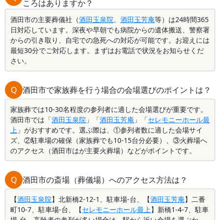
ころはありますか？
酒田市の主要葬儀社（
酒田玉泉院
、
酒田玉芳庵
等）は24時間365
日対応しています。深夜や早朝でも病院からの遺体搬送、警察署
からの引き取り、自宅での急死への対応が可能です。お迎えには
最短30分でご対応します。まずはお電話で状況をお知らせくだ
さい。
Q
酒田市で家族葬を行う場合の会場選びのポイントは？
家族葬では10-30名程度の参列者に適した会場選びが重要です。
酒田市では「
酒田玉泉院
」「
酒田玉芳庵
」「
セレモニーホール最
上
」がおすすめです。選ぶ際は、①参列者数に適した会場サイ
ズ、②駐車場の確保（家族葬でも10-15台分必要）、③火葬場へ
のアクセス（酒田市はが主要火葬場）などがポイントです。
Q
酒田市の斎場（葬儀場）へのアクセス方法は？
【
酒田玉泉院
】北新橋2-12-1、駐車場-台、【
酒田玉芳庵
】二番
町10-7、駐車場-台、【
セレモニーホール最上
】新橋1-4-7、駐車
場-台。高齢者の参列が多い場合は、駅から近い会場を選ぶか、