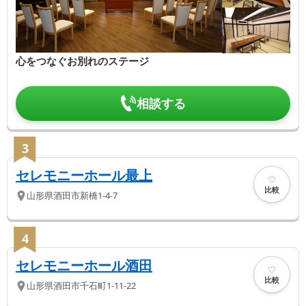
心をつなぐお別れのステージ
相談する
3
セレモニーホール最上
比較
山形県
酒田市
新橋1-4-7
4
セレモニーホール酒田
比較
山形県
酒田市
千石町1-11-22