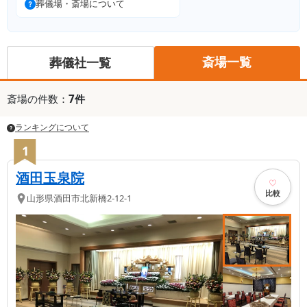
葬儀場・斎場について
斎場一覧
葬儀社一覧
斎場
の件数：
7
件
ランキングについて
1
酒田玉泉院
比較
山形県
酒田市
北新橋2-12-1