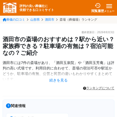
評判の良い葬儀社に
依頼できる口コミサイト
閲覧履歴
メニュー
葬儀の口コミ
山形県
酒田市
斎場（葬儀場）ランキング
最終更新日：
2026年8月3日
酒田市の斎場のおすすめは？駅から近い？
家族葬できる？駐車場の有無は？宿泊可能
なの？ご紹介
酒田市には7件の斎場があり、「酒田玉泉院」や「酒田玉芳庵」は評
判の高い式場です。利用目的に合わせて、斎場の宿泊可否や駅近か
どうか、駐車場の有無、公営と民営の違いもわかりやすくまとめて
います。
続きを見る
ランキングについて
関連情報