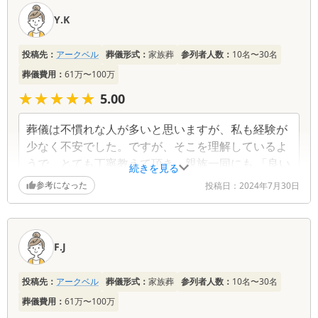
コ
Y.K
ミ
一
投稿先：
アークベル
葬儀形式：
家族葬
参列者人数：
10名〜30名
覧
葬儀費用：
61万〜100万
★★★★★
★★★★★
5.00
葬儀は不慣れな人が多いと思いますが、私も経験が
少なく不安でした。ですが、そこを理解しているよ
うで、とても丁寧教えて頂き、親族一同にも 「良い
続きを見る
お葬式だったね」と満足してもらいました。
参考になった
投稿日：
2024年7月30日
F.J
投稿先：
アークベル
葬儀形式：
家族葬
参列者人数：
10名〜30名
葬儀費用：
61万〜100万