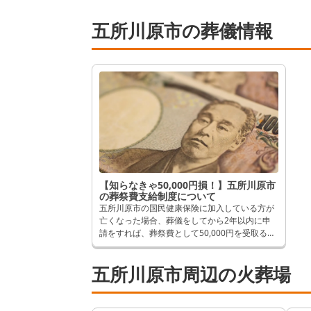
五所川原市の葬儀情報
【知らなきゃ50,000円損！】五所川原市
の葬祭費支給制度について
五所川原市の国民健康保険に加入している方が
亡くなった場合、葬儀をしてから2年以内に申
請をすれば、葬祭費として50,000円を受取るこ
とができます。 逆に申請しないと、せっかく受
け取れるはずだったものが受取れなくなってし
五所川原市周辺の火葬場
まいます。 そんなことにならないよう、この記
事では申請方法など詳しく解説します。