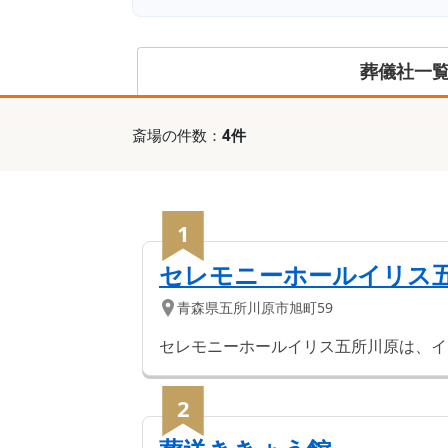
葬儀社一
斎場
の件数：
4
件
1
セレモニーホールイリス
青森県
五所川原市
旭町59
セレモニーホールイリス五所川原は、イ
2