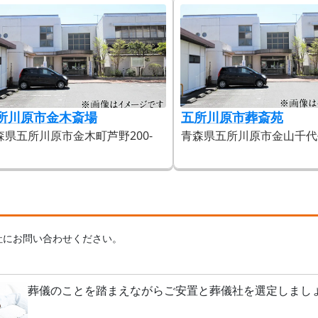
所川原市金木斎場
五所川原市葬斎苑
森県五所川原市金木町芦野200-
青森県五所川原市金山千代
1
社にお問い合わせください。
葬儀のことを踏まえながらご安置と葬儀社を選定しまし