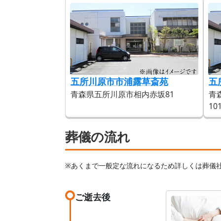
五所川原市市浦露草斎苑
五
青森県五所川原市相内赤坂81
青
10
葬儀の流れ
※あくまで一般定な流れになるため詳しくは葬儀
ご逝去後