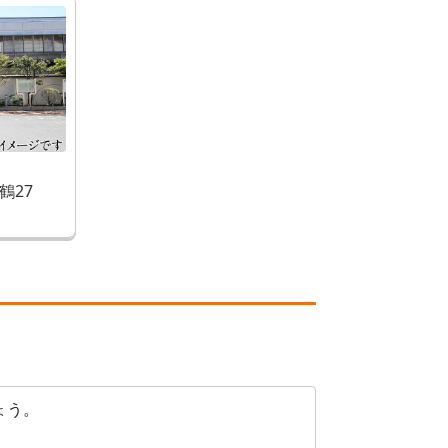
鶴27
ょう。