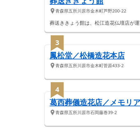
葬送ききょう館
青森県
五所川原市
金木町芦野200-22
葬送ききょう館は、松江造花仏壇店が運
3
鳳松堂／松橋造花本店
青森県
五所川原市
金木町菅原433-2
4
葛西葬儀造花店／メモリ
青森県
五所川原市
石岡藤巻39-2