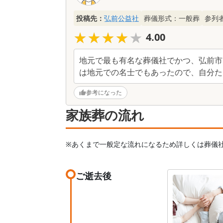
投稿先：
弘前公益社
葬儀形式：
一般葬
参列
★★★★★
★★★★★
4.00
地元で最も有名な葬儀社でかつ、弘前市
は地元での名士でもあったので、自分た
参考になった
家族葬の流れ
※あくまで一般定な流れになるため詳しくは葬儀
ご逝去後