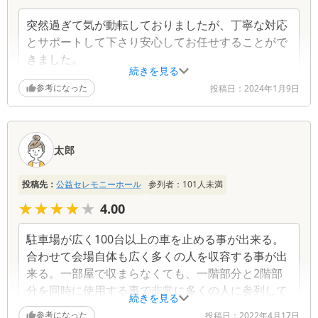
突然過ぎて気が動転しておりましたが、丁寧な対応
とサポートして下さり安心してお任せすることがで
きました。
続きを見る
参考になった
投稿日：
2024年1月9日
太郎
投稿先：
公益セレモニーホール
参列者：
101
人未満
★★★★★
★★★★★
4.00
駐車場が広く100台以上の車を止める事が出来る。
合わせて会場自体も広く多くの人を収容する事が出
来る。一部屋で収まらなくても、一階部分と2階部
分を同時に使用する事で非常に多くの人に参列して
続きを見る
もらう事が出来る。
参考になった
投稿日：
2022年4月17日