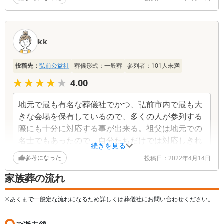
kk
投稿先：
弘前公益社
葬儀形式：
一般葬
参列者：
101
人未満
★★★★★
★★★★★
4.00
地元で最も有名な葬儀社でかつ、弘前市内で最も大
きな会場を保有しているので、多くの人が参列する
際にも十分に対応する事が出来る。祖父は地元での
名士でもあったので、自分たちだけでは対応しきれ
続きを見る
ない点でもきめ細やかにフォローしてくれた
参考になった
投稿日：
2022年4月14日
家族葬の流れ
※あくまで一般定な流れになるため詳しくは葬儀社にお問い合わせください。