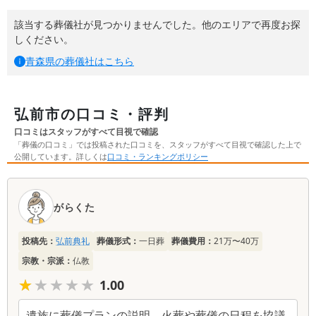
該当する葬儀社が見つかりませんでした。他のエリアで再度お探
しください。
青森県
の葬儀社はこちら
弘前市の口コミ・評判
口コミはスタッフがすべて目視で確認
「葬儀の口コミ」では投稿された口コミを、スタッフがすべて目視で確認した上で
公開しています。詳しくは
口コミ・ランキングポリシー
口
コ
がらくた
ミ
一
投稿先：
弘前典礼
葬儀形式：
一日葬
葬儀費用：
21万〜40万
覧
宗教・宗派：
仏教
★★★★★
★★★★★
1.00
遺族に葬儀プランの説明、火葬や葬儀の日程を協議