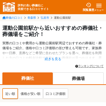
評判の良い葬儀社に
依頼できる口コミサイト
閲覧履歴
メニュー
葬儀の口コミ
青森県
弘前市
運動公園前駅
運動公園前駅から近いおすすめの葬儀社・
葬儀場をご紹介！
実際の口コミや費用から運動公園前駅周辺でおすすめの葬儀社・葬
儀場をご紹介。価格や口コミ評価順の並び替えも可能です。家族葬
や一日葬、直葬などご希望に合わせたプランを選べ、葬儀社を利用
した方の口コミや料金比較で失敗しない葬儀社が見つかります。斎
続きを見る
場・葬儀場の情報も検索可能。弘前市の葬儀情報や給付金について
ランキングについて
の情報も掲載しています。24時間の相談受付で深夜・早朝でも対応
可能です。
葬儀社
葬儀場
近い順
価格が安い順
口コミ評価順