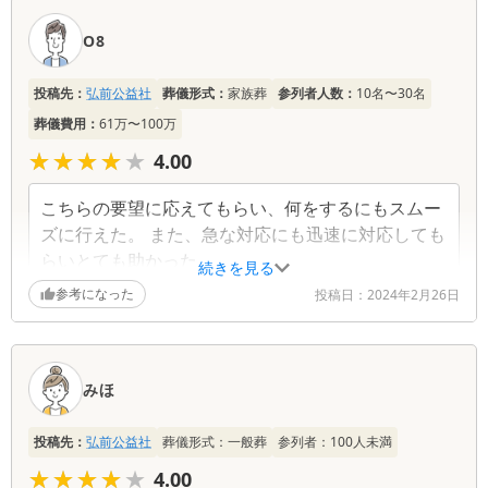
O8
投稿先：
弘前公益社
葬儀形式：
家族葬
参列者人数：
10名〜30名
葬儀費用：
61万〜100万
★★★★★
★★★★★
4.00
こちらの要望に応えてもらい、何をするにもスムー
ズに行えた。 また、急な対応にも迅速に対応しても
らいとても助かった。
続きを見る
参考になった
投稿日：
2024年2月26日
みほ
投稿先：
弘前公益社
葬儀形式：
一般葬
参列者：
100
人未満
★★★★★
★★★★★
4.00