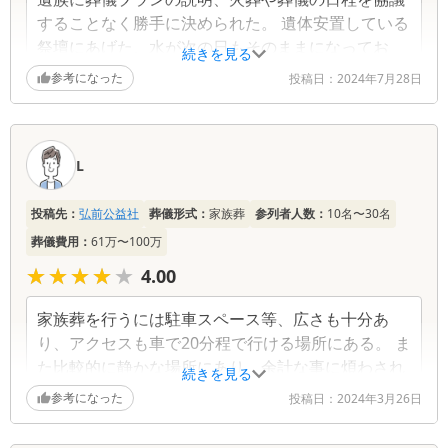
することなく勝手に決められた。 遺体安置している
祭壇にあげた、水が次の日もそのままになってお
続きを見る
り、お部屋の掃除もしていないのではと思った。 お
参考になった
投稿日：
2024年7月28日
支払いするとの電話をかけたのに、お待ちしており
ます と言ったあと ガチャっと切られて気分がよく
なかった。…電話は、一般的にかけた方が先に切る
L
のではないのか？
投稿先：
弘前公益社
葬儀形式：
家族葬
参列者人数：
10名〜30名
葬儀費用：
61万〜100万
★★★★★
★★★★★
4.00
家族葬を行うには駐車スペース等、広さも十分あ
り、アクセスも車で20分程で行ける場所にある。 ま
た比較的に静かな場所にあり、余計な事に煩わされ
続きを見る
ることもなかった。
参考になった
投稿日：
2024年3月26日