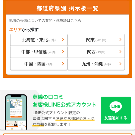
都道府県別 掲示板一覧
地域の葬儀についての質問・体験談はこちら
エリア
から探す
北海道・東北
関東
(
6
件)
(
201
件)
中部・甲信越
関西
(
26
件)
(
19
件)
中国・四国
九州・沖縄
(
1
件)
(
4
件)