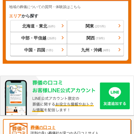
地域の葬儀についての質問・体験談はこちら
エリア
から探す
北海道・東北
関東
(
6
件)
(
201
件)
中部・甲信越
関西
(
26
件)
(
19
件)
中国・四国
九州・沖縄
(
1
件)
(
4
件)
葬儀の口コミ
評判の良い葬儀社が見つかる口コミサイト