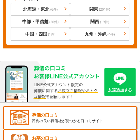
北海道・東北
関東
(
6
件)
(
201
件)
中部・甲信越
関西
(
26
件)
(
19
件)
中国・四国
九州・沖縄
(
1
件)
(
4
件)
葬儀の口コミ
評判の良い葬儀社が見つかる口コミサイト
お墓の口コミ