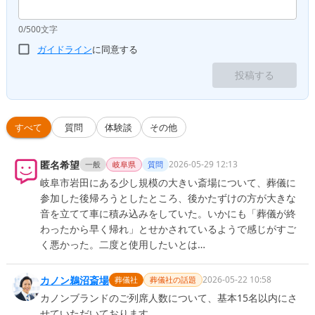
0/500文字
ガイドライン
に同意する
投稿する
すべて
質問
体験談
その他
匿名希望
2026-05-29 12:13
一般
岐阜県
質問
岐阜市岩田にある少し規模の大きい斎場について、葬儀に
参加した後帰ろうとしたところ、後かたずけの方が大きな
音を立てて車に積み込みをしていた。いかにも「葬儀が終
わったから早く帰れ」とせかされているようで感じがすご
く悪かった。二度と使用したいとは…
カノン鵜沼斎場
2026-05-22 10:58
葬儀社
葬儀社の話題
カノンブランドのご列席人数について、基本15名以内にさ
せていただいております。