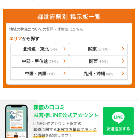
都道府県別 掲示板一覧
地域の葬儀についての質問・体験談はこちら
エリア
から探す
北海道・東北
関東
(
6
件)
(
201
件)
中部・甲信越
関西
(
26
件)
(
19
件)
中国・四国
九州・沖縄
(
1
件)
(
4
件)