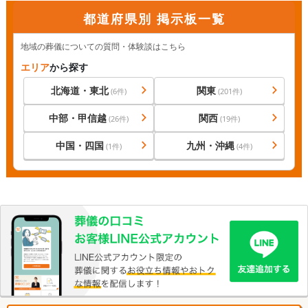
都道府県別 掲示板一覧
地域の葬儀についての質問・体験談はこちら
エリア
から探す
北海道・東北
関東
(
6
件)
(
201
件)
中部・甲信越
関西
(
26
件)
(
19
件)
中国・四国
九州・沖縄
(
1
件)
(
4
件)