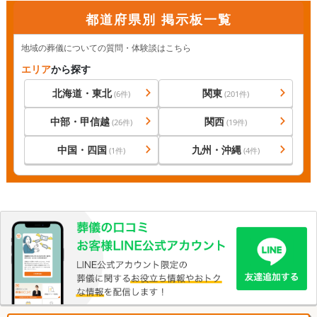
都道府県別 掲示板一覧
地域の葬儀についての質問・体験談はこちら
エリア
から探す
北海道・東北
関東
(
6
件)
(
201
件)
中部・甲信越
関西
(
26
件)
(
19
件)
中国・四国
九州・沖縄
(
1
件)
(
4
件)