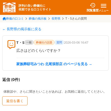
評判の良い葬儀社に
依頼できる口コミサイト
閲覧履歴
メニュー
葬儀の口コミ
葬儀の掲示板
長野県
T・Sさんの質問
← 長野県の掲示板に戻る
T・S
2026-03-06 16:47
一般
葬儀社の話題
質問
広さはどのくらいですか？
家族葬邸宅みつわ 北尾張部店
のページを見る →
返信 (
0
件)
体験談や、さらに聞きたいことがあれば、お気軽に返信してください。
返信を書く