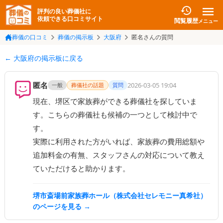
評判の良い葬儀社に
依頼できる口コミサイト
閲覧履歴
メニュー
葬儀の口コミ
葬儀の掲示板
大阪府
匿名さんの質問
← 大阪府の掲示板に戻る
匿名
2026-03-05 19:04
一般
葬儀社の話題
質問
現在、堺区で家族葬ができる葬儀社を探していま
す。こちらの葬儀社も候補の一つとして検討中で
す。

実際に利用された方がいれば、家族葬の費用総額や
追加料金の有無、スタッフさんの対応について教え
ていただけると助かります。
堺市斎場前家族葬ホール（株式会社セレモニー真希社）
のページを見る →