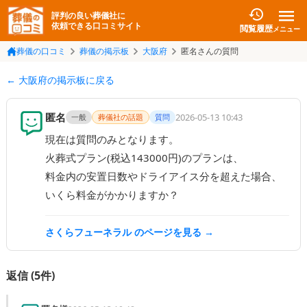
評判の良い葬儀社に
依頼できる口コミサイト
閲覧履歴
メニュー
葬儀の口コミ
葬儀の掲示板
大阪府
匿名さんの質問
← 大阪府の掲示板に戻る
匿名
2026-05-13 10:43
一般
葬儀社の話題
質問
現在は質問のみとなります。

火葬式プラン(税込143000円)のプランは、

料金内の安置日数やドライアイス分を超えた場合、

いくら料金がかかりますか？
さくらフューネラル
のページを見る →
返信 (
5
件)