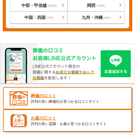
中部・甲信越
関西
(
26
件)
(
19
件)
中国・四国
九州・沖縄
(
1
件)
(
4
件)
葬儀の口コミ
評判の良い葬儀社が見つかる口コミサイト
お墓の口コミ
評判の良い霊園・お墓が見つかる口コミサイト