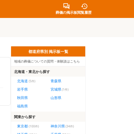
葬儀の掲示板
閲覧履歴
都道府県別 掲示板一覧
地域の葬儀についての質問・体験談はこちら
北海道・東北
から探す
北海道
青森県
(
5
件)
岩手県
宮城県
(
1
件)
秋田県
山形県
福島県
関東
から探す
東京都
神奈川県
(
100
件)
(
34
件)