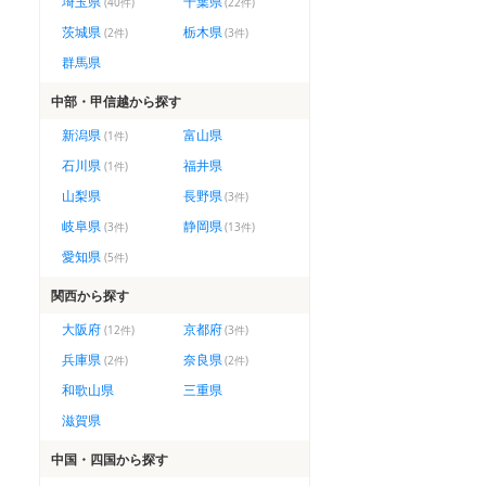
埼玉県
千葉県
(
40
件)
(
22
件)
茨城県
栃木県
(
2
件)
(
3
件)
群馬県
中部・甲信越
から探す
新潟県
富山県
(
1
件)
石川県
福井県
(
1
件)
山梨県
長野県
(
3
件)
岐阜県
静岡県
(
3
件)
(
13
件)
愛知県
(
5
件)
関西
から探す
大阪府
京都府
(
12
件)
(
3
件)
兵庫県
奈良県
(
2
件)
(
2
件)
和歌山県
三重県
滋賀県
中国・四国
から探す