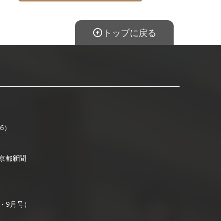
トップに戻る
16）
/ 京都新聞
号・9月号）
）