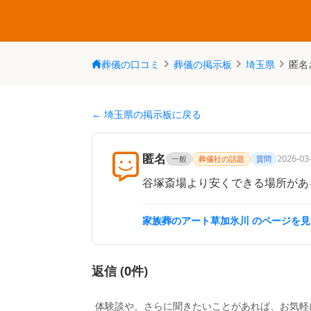
葬儀の口コミ
葬儀の掲示板
埼玉県
匿名
← 埼玉県の掲示板に戻る
匿名
2026-03-
一般
葬儀社の話題
質問
谷塚斎場より安くできる場所があ
家族葬のアート草加氷川
のページを見
返信 (
0
件)
体験談や、さらに聞きたいことがあれば、お気軽