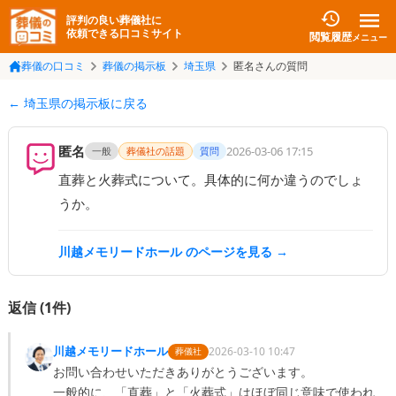
評判の良い葬儀社に
依頼できる口コミサイト
閲覧履歴
メニュー
葬儀の口コミ
葬儀の掲示板
埼玉県
匿名さんの質問
← 埼玉県の掲示板に戻る
匿名
2026-03-06 17:15
一般
葬儀社の話題
質問
直葬と火葬式について。具体的に何か違うのでしょ
うか。
川越メモリードホール
のページを見る →
返信 (
1
件)
川越メモリードホール
2026-03-10 10:47
葬儀社
お問い合わせいただきありがとうございます。

一般的に、「直葬」と「火葬式」はほぼ同じ意味で使われ