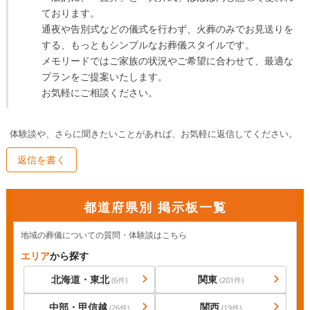
ております。

通夜や告別式などの儀式を行わず、火葬のみでお見送りを
する、もっともシンプルなお葬儀スタイルです。

メモリードではご家族の状況やご希望に合わせて、最適な
プランをご提案いたします。

お気軽にご相談ください。
体験談や、さらに聞きたいことがあれば、お気軽に返信してください。
返信を書く
都道府県別 掲示板一覧
地域の葬儀についての質問・体験談はこちら
エリア
から探す
北海道・東北
関東
(
6
件)
(
201
件)
中部・甲信越
関西
(
26
件)
(
19
件)