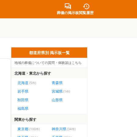
葬儀の掲示板
閲覧履歴
都道府県別 掲示板一覧
地域の葬儀についての質問・体験談はこちら
北海道・東北
から探す
北海道
青森県
(
5
件)
岩手県
宮城県
(
1
件)
秋田県
山形県
福島県
関東
から探す
東京都
神奈川県
(
100
件)
(
34
件)