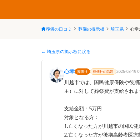
葬儀の口コミ
葬儀の掲示板
埼玉県
心幸
← 埼玉県の掲示板に戻る
心幸
2026-03-19 0
葬儀社
葬儀社の話題
川越市では、国民健康保険や後期
主）に対して葬祭費が支給されます
支給金額：5万円

対象となる方：

1.亡くなった方が川越市の国民健
2.亡くなった方が後期高齢者医療