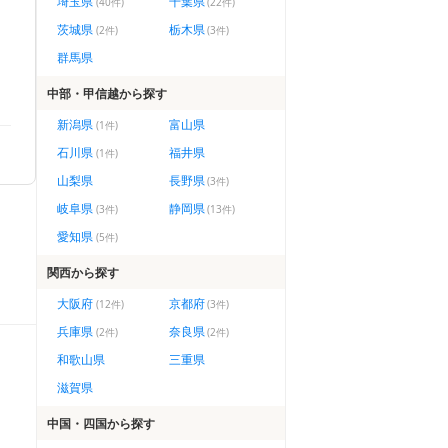
埼玉県
千葉県
(
40
件)
(
22
件)
茨城県
栃木県
(
2
件)
(
3
件)
群馬県
中部・甲信越
から探す
新潟県
富山県
(
1
件)
石川県
福井県
(
1
件)
山梨県
長野県
(
3
件)
岐阜県
静岡県
(
3
件)
(
13
件)
愛知県
(
5
件)
関西
から探す
大阪府
京都府
(
12
件)
(
3
件)
兵庫県
奈良県
(
2
件)
(
2
件)
和歌山県
三重県
滋賀県
中国・四国
から探す