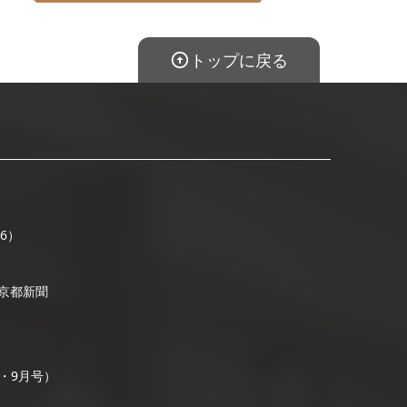
トップに戻る
16）
/ 京都新聞
号・9月号）
）