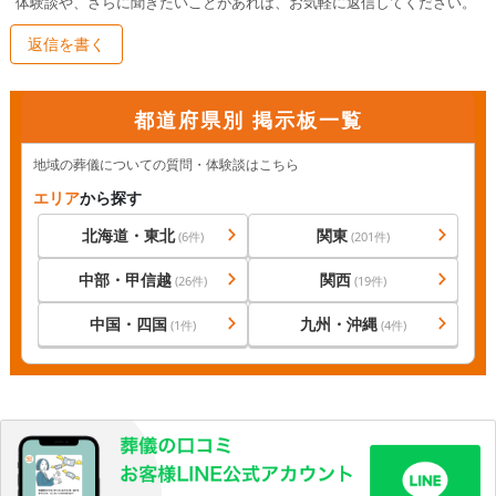
体験談や、さらに聞きたいことがあれば、お気軽に返信してください。
返信を書く
都道府県別 掲示板一覧
地域の葬儀についての質問・体験談はこちら
エリア
から探す
北海道・東北
関東
(
6
件)
(
201
件)
中部・甲信越
関西
(
26
件)
(
19
件)
中国・四国
九州・沖縄
(
1
件)
(
4
件)