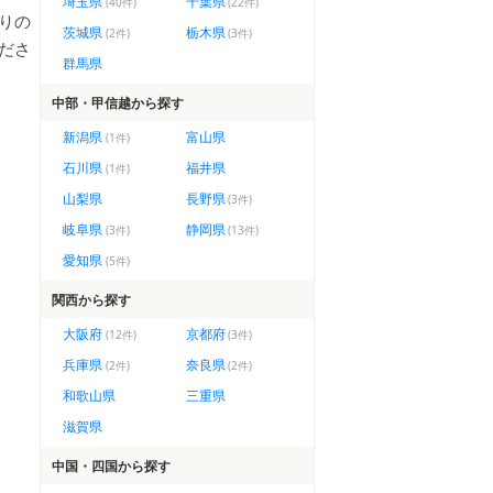
埼玉県
千葉県
(
40
件)
(
22
件)
りの
茨城県
栃木県
(
2
件)
(
3
件)
ださ
群馬県
中部・甲信越
から探す
新潟県
富山県
(
1
件)
石川県
福井県
(
1
件)
山梨県
長野県
(
3
件)
岐阜県
静岡県
(
3
件)
(
13
件)
愛知県
(
5
件)
関西
から探す
大阪府
京都府
(
12
件)
(
3
件)
兵庫県
奈良県
(
2
件)
(
2
件)
和歌山県
三重県
滋賀県
中国・四国
から探す