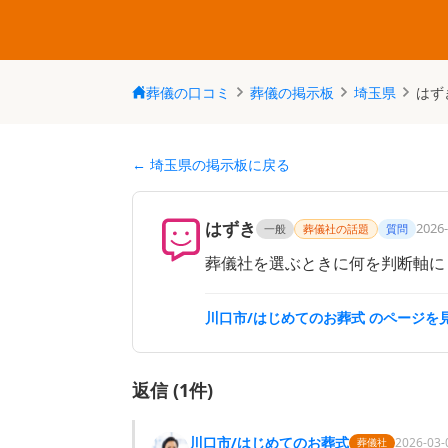
葬儀の口コミ
葬儀の掲示板
埼玉県
はず
← 埼玉県の掲示板に戻る
はずき
2026-
一般
葬儀社の話題
質問
葬儀社を選ぶときに何を判断軸に
川口市/はじめてのお葬式
のページを見
返信 (
1
件)
川口市/はじめてのお葬式
2026-03-
葬儀社