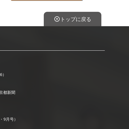
トップに戻る
16）
/ 京都新聞
号・9月号）
）