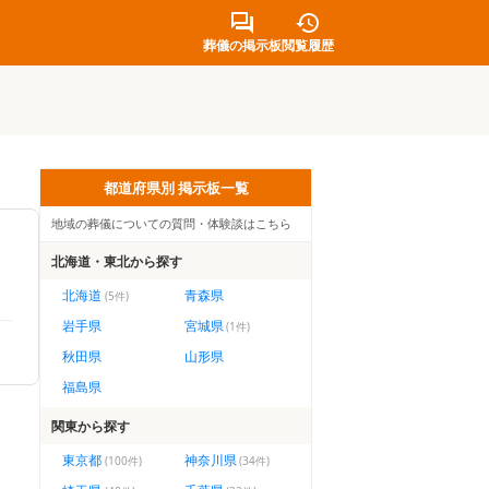
葬儀の掲示板
閲覧履歴
都道府県別 掲示板一覧
地域の葬儀についての質問・体験談はこちら
北海道・東北
から探す
北海道
青森県
(
5
件)
岩手県
宮城県
(
1
件)
秋田県
山形県
福島県
関東
から探す
東京都
神奈川県
(
100
件)
(
34
件)