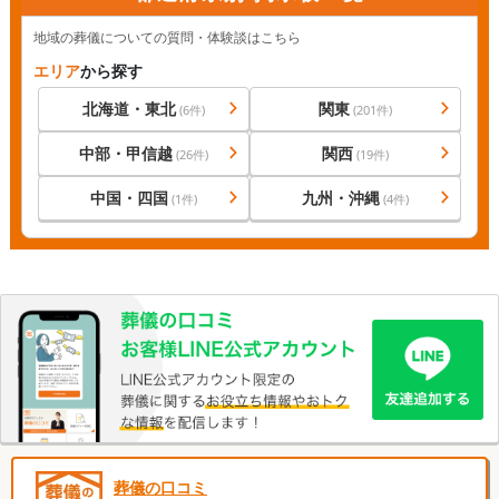
地域の葬儀についての質問・体験談はこちら
エリア
から探す
北海道・東北
関東
(
6
件)
(
201
件)
中部・甲信越
関西
(
26
件)
(
19
件)
中国・四国
九州・沖縄
(
1
件)
(
4
件)
葬儀の口コミ