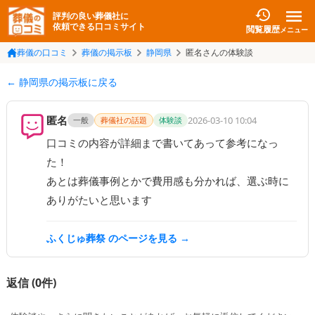
評判の良い葬儀社に
依頼できる口コミサイト
閲覧履歴
メニュー
葬儀の口コミ
葬儀の掲示板
静岡県
匿名さんの体験談
← 静岡県の掲示板に戻る
匿名
2026-03-10 10:04
一般
葬儀社の話題
体験談
口コミの内容が詳細まで書いてあって参考になっ
た！

あとは葬儀事例とかで費用感も分かれば、選ぶ時に
ありがたいと思います
ふくじゅ葬祭
のページを見る →
返信 (
0
件)