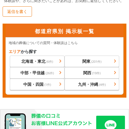
体験談や、さらに聞きたいことがあれば、お気軽に返信してください。
返信を書く
都道府県別 掲示板一覧
地域の葬儀についての質問・体験談はこちら
エリア
から探す
北海道・東北
関東
(
6
件)
(
201
件)
中部・甲信越
関西
(
26
件)
(
19
件)
中国・四国
九州・沖縄
(
1
件)
(
4
件)