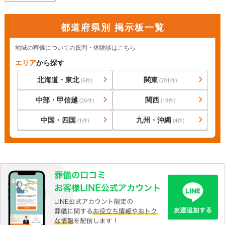
都道府県別 掲示板一覧
地域の葬儀についての質問・体験談はこちら
エリア
から探す
北海道・東北
関東
(
6
件)
(
201
件)
中部・甲信越
関西
(
26
件)
(
19
件)
中国・四国
九州・沖縄
(
1
件)
(
4
件)