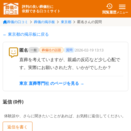
評判の良い葬儀社に
依頼できる口コミサイト
閲覧履歴
メニュー
葬儀の口コミ
葬儀の掲示板
東京都
匿名さんの質問
← 東京都の掲示板に戻る
匿名
2026-02-19 13:13
一般
葬儀社の話題
質問
直葬を考えていますが、親戚の反応など少し心配で
す。実際にお願いされた方、いかがでしたか？
東京 直葬専門社
のページを見る →
返信 (
0
件)
体験談や、さらに聞きたいことがあれば、お気軽に返信してください。
返信を書く