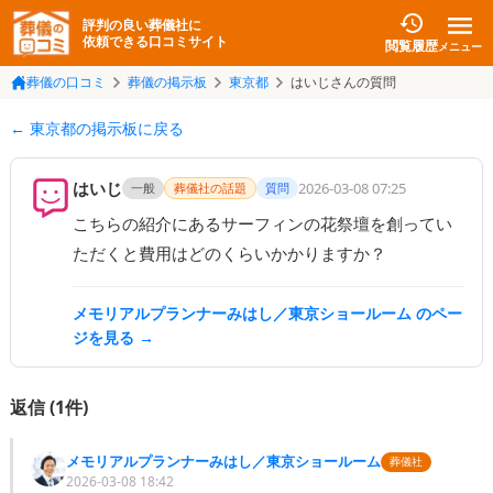
評判の良い葬儀社に
依頼できる口コミサイト
閲覧履歴
メニュー
葬儀の口コミ
葬儀の掲示板
東京都
はいじさんの質問
← 東京都の掲示板に戻る
はいじ
2026-03-08 07:25
一般
葬儀社の話題
質問
こちらの紹介にあるサーフィンの花祭壇を創ってい
ただくと費用はどのくらいかかりますか？
メモリアルプランナーみはし／東京ショールーム
のペー
ジを見る →
返信 (
1
件)
メモリアルプランナーみはし／東京ショールーム
葬儀社
2026-03-08 18:42