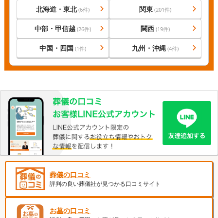
北海道・東北
関東
(
6
件)
(
201
件)
中部・甲信越
関西
(
26
件)
(
19
件)
中国・四国
九州・沖縄
(
1
件)
(
4
件)
葬儀の口コミ
評判の良い葬儀社が見つかる口コミサイト
お墓の口コミ