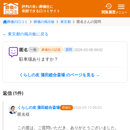
評判の良い葬儀社に
依頼できる口コミサイト
閲覧履歴
メニュー
葬儀の口コミ
葬儀の掲示板
東京都
匿名さんの質問
← 東京都の掲示板に戻る
匿名
2026-03-08 09:02
一般
葬儀社の話題
質問
駐車場ありますか？
くらしの友 蒲田総合斎場
のページを見る →
返信 (
1
件)
くらしの友 蒲田総合斎場
2026-03-12 09:20
葬儀社
匿名様

この度は、ご質問いただき、ありがとうございました。
