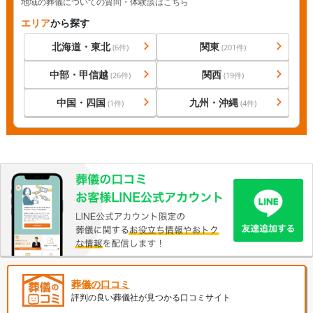
地域の葬儀についての質問・体験談はこちら
エリア
から探す
北海道・東北
関東
(
6
件)
(
201
件)
中部・甲信越
関西
(
26
件)
(
19
件)
中国・四国
九州・沖縄
(
1
件)
(
4
件)
葬儀の口コミ
評判の良い葬儀社が見つかる口コミサイト