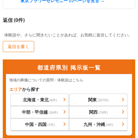
東京フラワーセレモニー
のページを見る →
返信 (
0
件)
体験談や、さらに聞きたいことがあれば、お気軽に返信してください。
返信を書く
都道府県別 掲示板一覧
地域の葬儀についての質問・体験談はこちら
エリア
から探す
北海道・東北
関東
(
6
件)
(
201
件)
中部・甲信越
関西
(
26
件)
(
19
件)
中国・四国
九州・沖縄
(
1
件)
(
4
件)