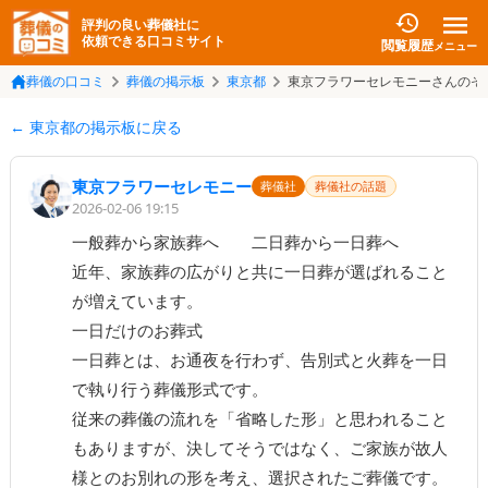
評判の良い葬儀社に
依頼できる口コミサイト
閲覧履歴
メニュー
葬儀の口コミ
葬儀の掲示板
東京都
東京フラワーセレモニーさんのそ
← 東京都の掲示板に戻る
東京フラワーセレモニー
葬儀社
葬儀社の話題
2026-02-06 19:15
一般葬から家族葬へ　　二日葬から一日葬へ

近年、家族葬の広がりと共に一日葬が選ばれること
が増えています。

一日だけのお葬式

一日葬とは、お通夜を行わず、告別式と火葬を一日
で執り行う葬儀形式です。

従来の葬儀の流れを「省略した形」と思われること
もありますが、決してそうではなく、ご家族が故人
様とのお別れの形を考え、選択されたご葬儀です。
