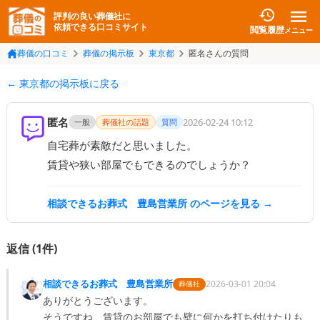
評判の良い葬儀社に
依頼できる口コミサイト
閲覧履歴
メニュー
葬儀の口コミ
葬儀の掲示板
東京都
匿名さんの質問
← 東京都の掲示板に戻る
匿名
2026-02-24 10:12
一般
葬儀社の話題
質問
自宅葬が素敵だと思いました。

賃貸や狭い部屋でもできるのでしょうか？
相談できるお葬式 豊島営業所
のページを見る →
返信 (
1
件)
相談できるお葬式 豊島営業所
2026-03-01 20:04
葬儀社
ありがとうございます。

そうですね、賃貸のお部屋でも壁に何かを打ち付けたりも