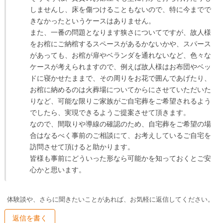
しませんし、床を傷つけることもないので、特に今までで
きなかったというケースはありません。

また、一番の問題となります狭さについてですが、故人様
をお棺にご納棺するスペースがあるかないかや、スパース
があっても、お棺が扉やベランダを通れないなど、色々な
ケースが考えられますので、例えば故人様はお布団やベッ
ドに寝かせたままで、その周りをお花で囲んであげたり、
お棺に納めるのは火葬場についてからにさせていただいた
りなど、可能な限りご家族がご自宅葬をご希望されるよう
でしたら、実現できるようご提案させて頂きます。

なので、間取りや導線の確認のため、自宅葬をご希望の場
合はなるべく事前のご相談にて、お考えしているご自宅を
訪問させて頂けると助かります。

皆様も事前にどういった形なら可能かを知っておくとご安
心かと思います。
体験談や、さらに聞きたいことがあれば、お気軽に返信してください。
返信を書く