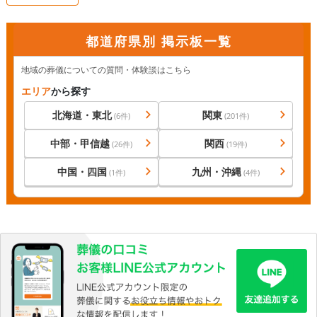
都道府県別 掲示板一覧
地域の葬儀についての質問・体験談はこちら
エリア
から探す
北海道・東北
関東
(
6
件)
(
201
件)
中部・甲信越
関西
(
26
件)
(
19
件)
中国・四国
九州・沖縄
(
1
件)
(
4
件)