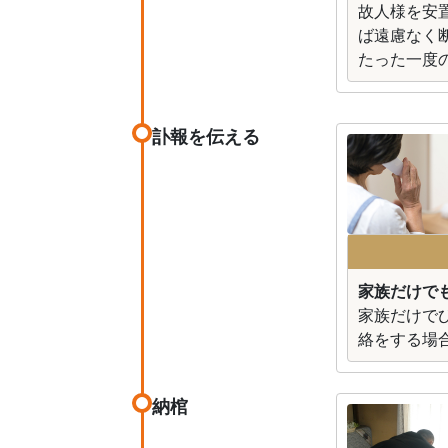
故人様を安
ば遠慮なく
たった一度
訃報を伝える
家族だけで
家族だけで
絡をする場
納棺