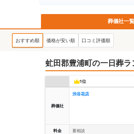
葬儀社一
おすすめ順
価格が安い順
口コミ評価順
虻田郡豊浦町の一日葬ラ
1位
渋谷花店
葬儀社
料金
要相談