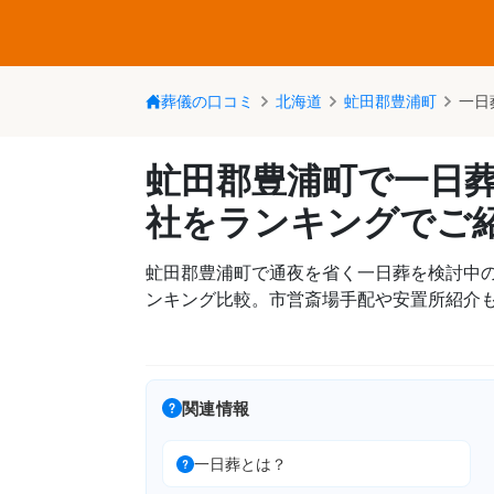
葬儀の口コミ
北海道
虻田郡豊浦町
一日
虻田郡豊浦町で一日
社をランキングでご
虻田郡豊浦町で通夜を省く一日葬を検討中の
ンキング比較。市営斎場手配や安置所紹介
関連情報
一日葬とは？