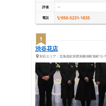
評価
ー
050-5231-1835
電話
1
渋谷花店
対応エリア：
北海道
虻田郡洞爺湖町
旭町12-7