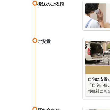
搬送のご依頼
ご安置
自宅に安置が
「自宅が狭
葬儀社に相
打ち合わせ