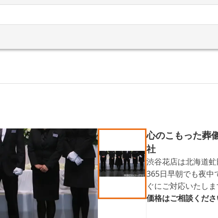
心のこもった葬
社
渋谷花店は北海道虻
365日早朝でも夜
ぐにご対応いたしま
域の葬儀事情を知り
価格はご相談くださ