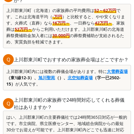
か？
上川郡東川町（北海道）の家族葬の平均費用は
52～62万円
で
す。これは北海道平均（
-万円
）と比較すると、やや安くなりま
す。火葬式（直葬）なら
16万円～
、一日葬なら
42万円～
、家族
葬は
52万円～
からご利用いただけます。上川郡東川町の北海道
葬祭費補助金加入者には
30,000円
の葬祭費補助が支給されるた
め、実質負担を軽減できます。
Q
上川郡東川町でおすすめの家族葬会場はどこですか？
上川郡東川町内には複数の葬儀会場があります。特に
大雪葬斎場
（東1線12-3）、
旭川聖苑
（）、
北空知葬斎場
（字一已2502-
15）
が人気です。
上川郡東川町の家族葬で24時間対応してくれる葬儀
Q
社はありますか？
はい、上川郡東川町の主要葬儀社では24時間365日対応が一般的
です。市立病院、県立医療センター、地域総合病院からの最短
30分でお迎えが可能です。上川郡東川町内どこでも迅速に対応