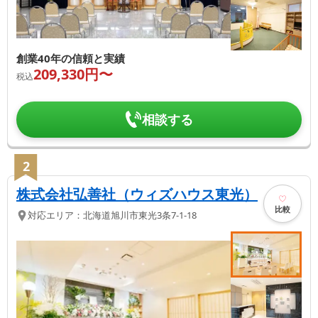
創業40年の信頼と実績
209,330
円〜
税込
相談する
2
株式会社弘善社（ウィズハウス東光）
比較
対応エリア：
北海道
旭川市
東光3条7-1-18