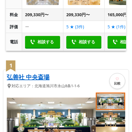
料金
209,330円〜
209,330円〜
165,000円〜
評価
ー
5
★ (
3
件)
5
★ (
1
件)
電話
相談する
相談する
相談
1
弘善社 中央斎場
比較
対応エリア：
北海道
旭川市
永山8条1-1-6