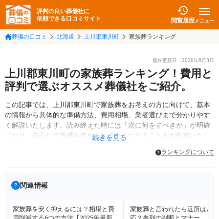
評判の良い葬儀社に
依頼できる口コミサイト
閲覧履歴
メニュー
葬儀の口コミ
北海道
上川郡東川町
家族葬ランキング
最終更新日：
2026年8月3日
上川郡東川町の家族葬ランキング！費用と
評判で選ぶオススメ葬儀社をご紹介。
この記事では、上川郡東川町で家族葬をお考えの方に向けて、基本
の情報から具体的な準備方法、費用相場、業者選びまで分かりやす
く解説いたします。読み終えた時には「次に何をすべきか」が明確
になり、安心して準備を進められるようになることをお約束いたし
続きを見る
ます。
ランキングについて
関連情報
家族葬と言われたら近所はどう対
家族葬の服装・マナーを完全解
応？参列の判断とマナー
詳しく見