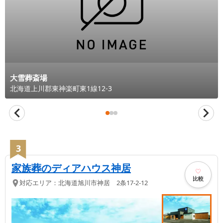
大雪葬斎場
北海道
上川郡東神楽町
東1線12-3
3
家族葬のディアハウス神居
比較
対応エリア：
北海道
旭川市
神居 2条17-2-12