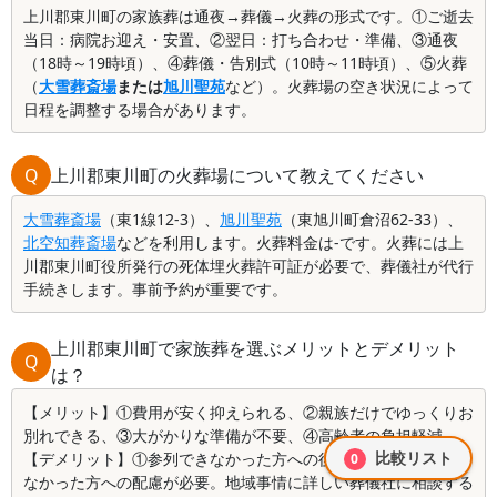
上川郡東川町の家族葬は通夜→葬儀→火葬の形式です。①ご逝去
当日：病院お迎え・安置、②翌日：打ち合わせ・準備、③通夜
（18時～19時頃）、④葬儀・告別式（10時～11時頃）、⑤火葬
（
大雪葬斎場
または
旭川聖苑
など）。火葬場の空き状況によって
日程を調整する場合があります。
Q
上川郡東川町の火葬場について教えてください
大雪葬斎場
（東1線12-3）、
旭川聖苑
（東旭川町倉沼62‐33）、
北空知葬斎場
などを利用します。火葬料金は-です。火葬には上
川郡東川町役所発行の死体埋火葬許可証が必要で、葬儀社が代行
手続きします。事前予約が重要です。
上川郡東川町で家族葬を選ぶメリットとデメリット
Q
は？
【メリット】①費用が安く抑えられる、②親族だけでゆっくりお
別れできる、③大がかりな準備が不要、④高齢者の負担軽減
比較リスト
【デメリット】①参列できなかった方への後日対応、②参列でき
0
なかった方への配慮が必要。地域事情に詳しい葬儀社に相談する