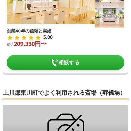
創業40年の信頼と実績
★★★★★
★★★★★
5.00
209,330
円〜
税込
相談する
上川郡東川町でよく利用される斎場（葬儀場）