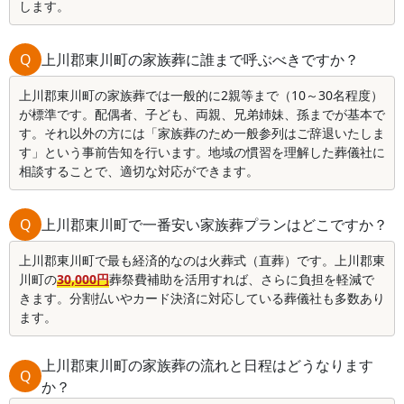
します。
Q
上川郡東川町の家族葬に誰まで呼ぶべきですか？
上川郡東川町の家族葬では一般的に2親等まで（10～30名程度）
が標準です。配偶者、子ども、両親、兄弟姉妹、孫までが基本で
す。それ以外の方には「家族葬のため一般参列はご辞退いたしま
す」という事前告知を行います。地域の慣習を理解した葬儀社に
相談することで、適切な対応ができます。
Q
上川郡東川町で一番安い家族葬プランはどこですか？
上川郡東川町で最も経済的なのは火葬式（直葬）です。上川郡東
川町の
30,000円
葬祭費補助を活用すれば、さらに負担を軽減で
きます。分割払いやカード決済に対応している葬儀社も多数あり
ます。
上川郡東川町の家族葬の流れと日程はどうなります
Q
か？