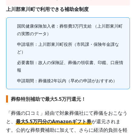
上川郡東川町
で利用できる補助金制度
国民健康保険加入者
：葬祭費
3
万円支給
（上川郡東川町
の実際のデータ）
申請場所：
上川郡東川町役所（市民課・保険年金課な
ど）
必要書類：故人の保険証、葬儀の領収書、印鑑、口座情
報
申請期間：
葬儀後2年以内
（早めの申請がおすすめ）
葬祭特別補助で最大5.5万円還元！
「葬儀の口コミ」経由で対象葬儀社にて葬儀をおこなう
と、
最大5.5万円分のAmazonギフト券
が還元されま
す。公的な葬祭費補助に加えて、さらに経済的負担を軽