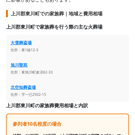
上川郡東川町での家族葬｜地域と費用相場
上川郡東川町
で家族葬を行う際の主な火葬場
大雪葬斎場
住所：
東1線12-3
旭川聖苑
住所：
東旭川町倉沼62‐33
北空知葬斎場
住所：
字一已2502-15
上川郡東川町
の家族葬費用相場と内訳
参列者10名程度の場合