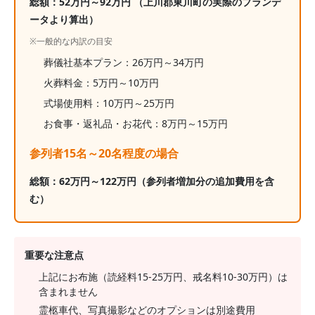
総額：
52
万円～
92
万円
（上川郡東川町の実際のプランデ
ータより算出）
※一般的な内訳の目安
葬儀社基本プラン：
26
万円～
34
万円
火葬料金：
5
万円～
10
万円
式場使用料：10万円～25万円
お食事・返礼品・お花代：
8
万円～
15
万円
参列者15名～20名程度の場合
総額：
62
万円～
122
万円
（参列者増加分の追加費用を含
む）
重要な注意点
上記にお布施（読経料15-25万円、戒名料10-30万円）は
含まれません
霊柩車代、写真撮影などのオプションは別途費用