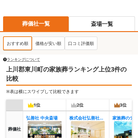
葬儀社一覧
斎場一覧
おすすめ順
価格が安い順
口コミ評価順
ランキングについて
上川郡東川町の家族葬ランキング上位3件の
比較
※表は横にスワイプして比較できます
1位
2位
3位
弘善社 中央斎場
株式会社弘善社（ウィズハウス東光）
葬儀社