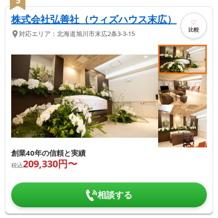
株式会社弘善社（ウィズハウス末広）
比較
対応エリア：
北海道
旭川市
末広2条3-3-15
創業40年の信頼と実績
209,330
円〜
税込
相談する