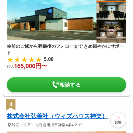
生前のご縁から葬儀後のフォローまで きめ細やかにサポー
ト
★★★★★
★★★★★
5.00
165,000
円〜
税込
相談する
4
株式会社弘善社（ウィズハウス神楽）
比較
対応エリア：
北海道
旭川市
神楽4条4-2-12