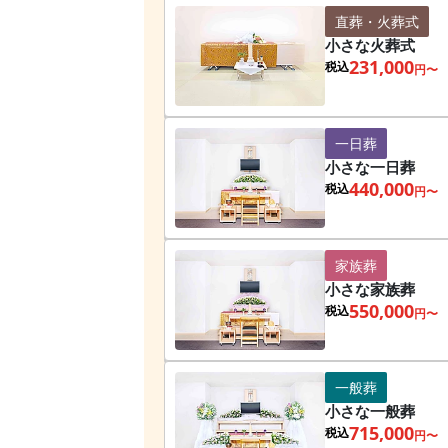
直葬・火葬式
小さな火葬式
231,000
税込
円〜
一日葬
小さな一日葬
440,000
税込
円〜
家族葬
小さな家族葬
550,000
税込
円〜
一般葬
小さな一般葬
715,000
税込
円〜