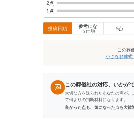
2
点
1
点
参考にな
投稿日順
5
点
った順
口
この
葬
コ
小さなお葬式
ミ
一
覧
この葬儀社の対応、いかが
大切な方を送られたあなたの声が、
て何よりの判断材料になります。
良かった点も、気になった点も大歓