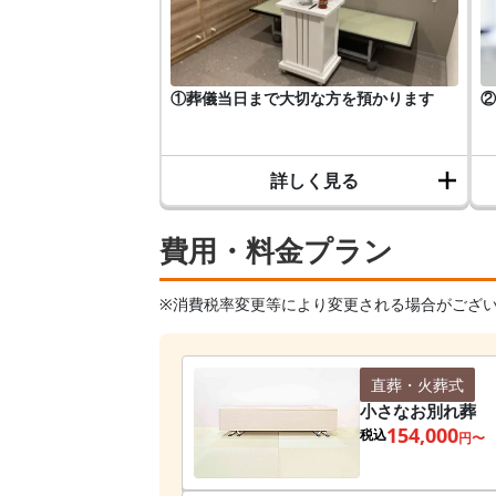
①葬儀当日まで大切な方を預かります
②
詳しく見る
費用・料金プラン
※消費税率変更等により変更される場合がござ
直葬・火葬式
小さなお別れ葬
154,000
税込
円〜