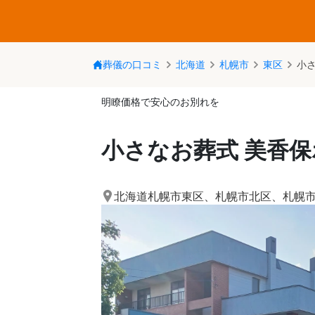
葬儀の口コミ
北海道
札幌市
東区
小
明瞭価格で安心のお別れを
小さなお葬式 美香
北海道札幌市東区
、
札幌市北区
、
札幌