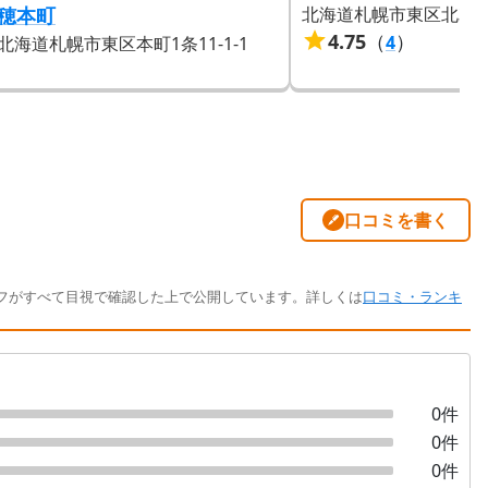
穂本町
北海道札幌市東区北34条東
4.75
（
）
4
北海道札幌市東区本町1条11-1-1
口コミを書く
フがすべて目視で確認した上で公開しています。詳しくは
口コミ・ランキ
0
件
0
件
0
件