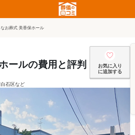
さなお葬式 美香保ホール
保ホールの費用と評判
お気に入り
に追加する
市白石区
など