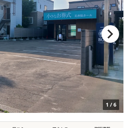
1
/
6