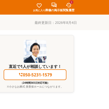
1
葬儀の掲示板
閲覧履歴
お気に入り
最終更新日：
2026年8月4日
直近で1人が相談しています！
050-5231-1579
（24時間365日対応可能）
※
小さなお葬式 美香保ホール
につながります。