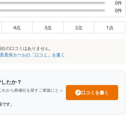
0
件
0
件
4
点
3
点
2
点
1
点
儀社
の口コミはありません。
 美香保ホール
の「口コミ」を書く
でしたか？
これから葬儀社を探すご家族にとっ
口コミを書く
迎です。