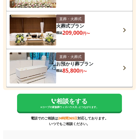
直葬・火葬式
火葬式プラン
209,000
税込
円〜
直葬・火葬式
お預かり葬プラン
85,800
税込
円〜
相談をする
※
コープの家族葬ウィズハウス川...
につながります。
電話でのご相談は
24時間365日
対応しております。
いつでもご相談ください。