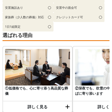
安置施設あり
安置中の面会可
家族葬（少人数の葬儀）対応
クレジットカード可
1日1組限定
選ばれる理由
①低価格でも、心に寄り添う高品質な葬
②深夜でも、吹雪の中
儀
ばに寄り添います
詳しく見る
詳しく