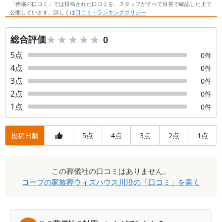
「葬儀の口コミ」では投稿された口コミを、スタッフがすべて目視で確認した上で
公開しています。詳しくは
口コミ・ランキングポリシー
★★★★★
★★★★★
総合評価
0
5
点
0
件
4
点
0
件
3
点
0
件
2
点
0
件
1
点
0
件
投稿日順
5
4
3
2
1
点
点
点
点
点
口
この
葬儀社
の口コミはありません。
コ
コープの家族葬ウィズハウス川沿
の「口コミ」を書く
ミ
一
覧