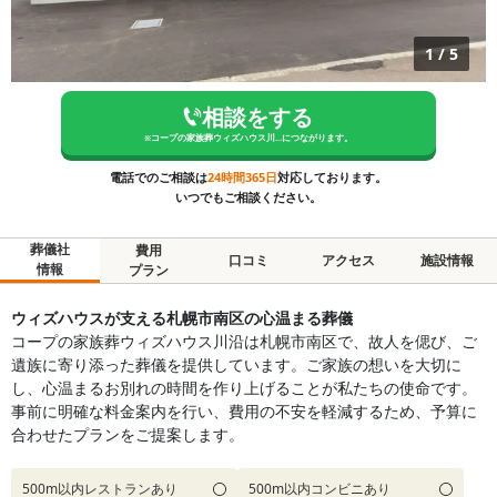
1
/
5
相談をする
※
コープの家族葬ウィズハウス川...
につながります。
電話でのご相談は
24時間365日
対応しております。
いつでもご相談ください。
葬儀社
費用
口コミ
アクセス
施設情報
情報
プラン
ウィズハウスが支える札幌市南区の心温まる葬儀
コープの家族葬ウィズハウス川沿は札幌市南区で、故人を偲び、ご
遺族に寄り添った葬儀を提供しています。ご家族の想いを大切に
し、心温まるお別れの時間を作り上げることが私たちの使命です。
事前に明確な料金案内を行い、費用の不安を軽減するため、予算に
合わせたプランをご提案します。
500m以内レストランあり
500m以内コンビニあり