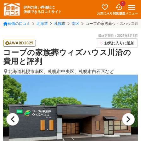
1
評判の良い葬儀社に
依頼できる口コミサイト
お気に入り
メニュー
閲覧履歴
葬儀の口コミ
北海道
札幌市
南区
コープの家族葬ウィズハウス川
最終更新日：
2026年8月3日
AWARD2025
お気に入りに追加
コープの家族葬ウィズハウス川沿の
費用と評判
北海道札幌市南区
、
札幌市中央区
、
札幌市白石区
など