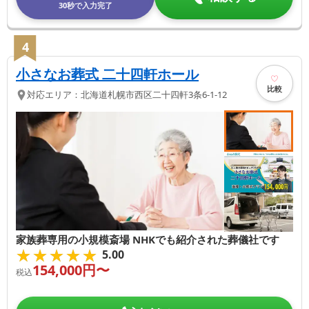
30秒で入力完了
4
小さなお葬式 二十四軒ホール
比較
対応エリア：
北海道
札幌市西区
二十四軒3条6-1-12
家族葬専用の小規模斎場 NHKでも紹介された葬儀社です
★★★★★
★★★★★
5.00
154,000
円〜
税込