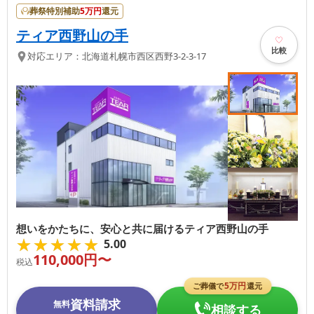
葬祭特別補助
5
万円
還元
ティア西野山の手
比較
対応エリア：
北海道
札幌市西区
西野3-2-3-17
想いをかたちに、安心と共に届けるティア西野山の手
★★★★★
★★★★★
5.00
110,000
円〜
税込
5
万円
ご葬儀で
還元
資料請求
無料
相談する