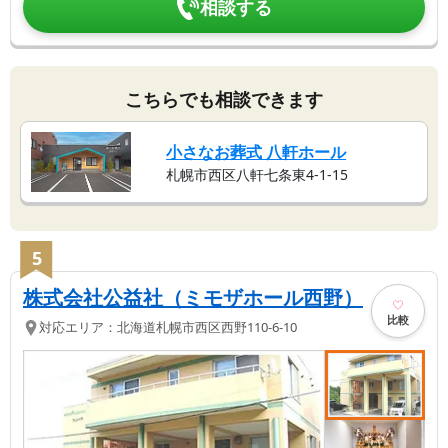
相談する
こちらでも相談できます
小さなお葬式 八軒ホール
札幌市西区八軒七条東4-1-15
5
株式会社公益社（ミモザホール西野）
比較
対応エリア：
北海道
札幌市西区
西野110-6-10