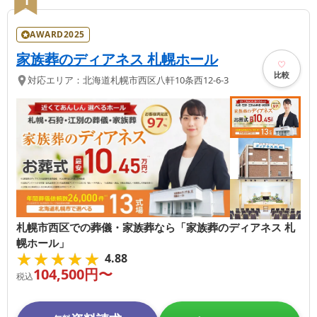
1
AWARD2025
家族葬のディアネス 札幌ホール
比較
対応エリア：
北海道
札幌市西区
八軒10条西12-6-3
札幌市西区での葬儀・家族葬なら「家族葬のディアネス 札
幌ホール」
★★★★★
★★★★★
4.88
104,500
円〜
税込