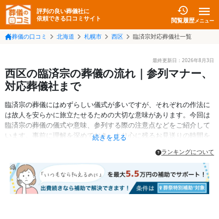
評判の良い葬儀社に
依頼できる口コミサイト
閲覧履歴
メニュー
葬儀の口コミ
北海道
札幌市
西区
臨済宗対応葬儀社一覧
最終更新日：
2026年8月3日
西区の臨済宗の葬儀の流れ｜参列マナー、
対応葬儀社まで
臨済宗の葬儀にはめずらしい儀式が多いですが、それぞれの作法に
は故人を安らかに旅立たせるための大切な意味があります。今回は
臨済宗の葬儀の儀式や意味、参列する際の注意点などをご紹介して
います。事前に理解を深めておき、より心に残るお見送りの時間を
続きを見る
持ちましょう。
ランキングについて