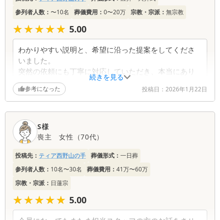
覧
参列者人数：
〜10名
葬儀費用：
0〜20万
宗教・宗派：
無宗教
★★★★★
★★★★★
5.00
わかりやすい説明と、希望に沿った提案をしてくださ
いました。
突然の依頼にも丁寧に対応していただき、本当にあり
続きを見る
がとうございました。
参考になった
投稿日：
2026年1月22日
S様
喪主
女性
（
70代
）
投稿先：
ティア西野山の手
葬儀形式：
一日葬
参列者人数：
10名〜30名
葬儀費用：
41万〜60万
宗教・宗派：
日蓮宗
★★★★★
★★★★★
5.00