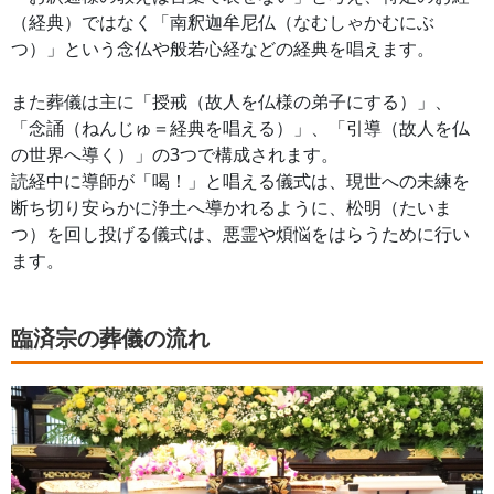
（経典）ではなく「南釈迦牟尼仏（なむしゃかむにぶ
つ）」という念仏や般若心経などの経典を唱えます。
また葬儀は主に「授戒（故人を仏様の弟子にする）」、
「念誦（ねんじゅ＝経典を唱える）」、「引導（故人を仏
の世界へ導く）」の3つで構成されます。
読経中に導師が「喝！」と唱える儀式は、現世への未練を
断ち切り安らかに浄土へ導かれるように、松明（たいま
つ）を回し投げる儀式は、悪霊や煩悩をはらうために行い
ます。
臨済宗の葬儀の流れ