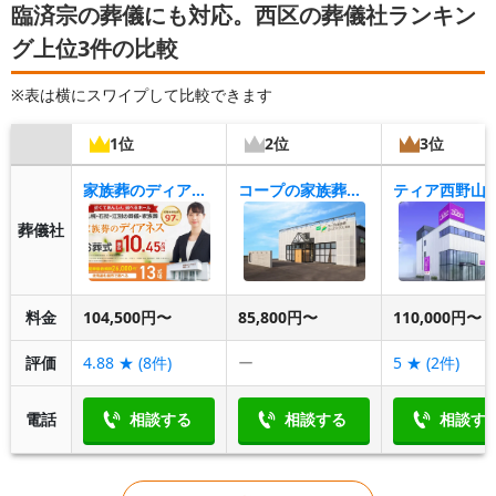
臨済宗の葬儀にも対応。西区の葬儀社ランキン
グ上位3件の比較
※表は横にスワイプして比較できます
1位
2位
3位
家族葬のディアネス 札幌ホール
コープの家族葬ウィズハウス発寒
ティア西野山
葬儀社
料金
104,500円〜
85,800円〜
110,000円〜
評価
4.88
★ (
8
件)
ー
5
★ (
2
件)
電話
相談する
相談する
相談す