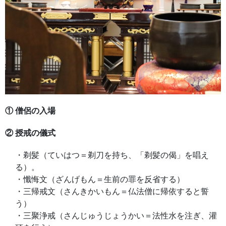
① 僧侶の入場
② 授戒の儀式
・剃髪（ていはつ＝剃刀を持ち、「剃髪の偈」を唱え
る）。
・懺悔文（ざんげもん＝生前の罪を反省する）
・三帰戒文（さんきかいもん＝仏法僧に帰依すると誓
う）
・三聚浄戒（さんじゅうじょうかい＝法性水を注ぎ、灌