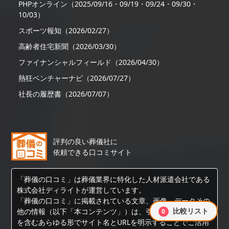
PHPオンライン（2025/09/16・09/19・09/24・09/30・
10/03）
スポーツ報知（2026/02/27）
高齢者住宅新聞（2026/03/30）
ファイナンシャルフィールド（2026/04/30）
熱狂ベンチャーナビ（2026/07/27）
社長の履歴書（2026/07/07）
評判の良い葬儀社に
依頼できる口コミサイト
「葬儀の口コミ」は葬儀業界に特化した人材派遣会社である
株式会社ディライトが運営しています。
「葬儀の口コミ」に掲載されている文章、画像、データその
比較リスト
他の情報（以下「本コンテンツ」）は、引用、転載、AI開発
0
を含むあらゆる形でサイト名とURLを明示することでご活用