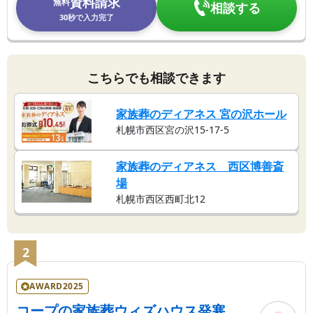
資料請求
無料
相談する
30秒で入力完了
こちらでも相談できます
家族葬のディアネス 宮の沢ホール
札幌市西区宮の沢15-17-5
家族葬のディアネス 西区博善斎
場
札幌市西区西町北12
2
AWARD2025
コープの家族葬ウィズハウス発寒