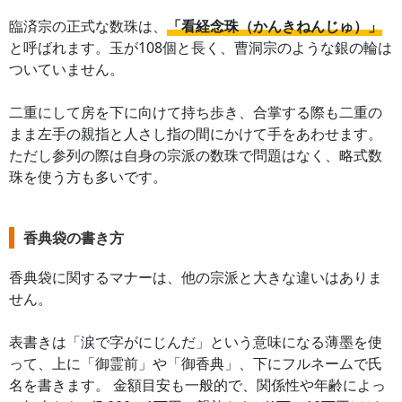
臨済宗の正式な数珠は、
「看経念珠（かんきねんじゅ）」
と呼ばれます。玉が108個と長く、曹洞宗のような銀の輪は
ついていません。
二重にして房を下に向けて持ち歩き、合掌する際も二重の
まま左手の親指と人さし指の間にかけて手をあわせます。
ただし参列の際は自身の宗派の数珠で問題はなく、略式数
珠を使う方も多いです。
香典袋の書き方
香典袋に関するマナーは、他の宗派と大きな違いはありま
せん。
表書きは「涙で字がにじんだ」という意味になる薄墨を使
って、上に「御霊前」や「御香典」、下にフルネームで氏
名を書きます。 金額目安も一般的で、関係性や年齢によっ