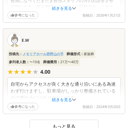
会員になってたまたま担当スタッフの方のお話をさせ
て頂ただき、何を相談してもすぐに応対でき、このス
続きを見る
タッフさんなら大丈夫と思いました。
参考になった
投稿日：
2026年1月21日
今までも何度か葬儀をしましたがティアさんの私ども
について頂だいたスタッフの方が最後まで一緒に寄り
添ってくださった事がとても嬉しかったです。
E.W
投稿先：
メモリアホール西野山の手
葬儀形式：
家族葬
参列者人数：
〜10名
葬儀費用：
21万〜40万
★★★★★
★★★★★
4.00
自宅からアクセスが良く大きな通り沿いにある為迷
わず行けますし、駐車場がしっかり整備されている
ので車社会にはありがたいです。
続きを見る
参考になった
投稿日：
2024年3月20日
もっと見る