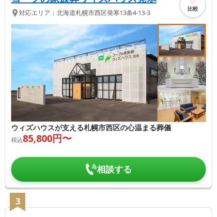
比較
対応エリア：
北海道
札幌市西区
発寒13条4-13-3
ウィズハウスが支える札幌市西区の心温まる葬儀
85,800
円〜
税込
相談する
3