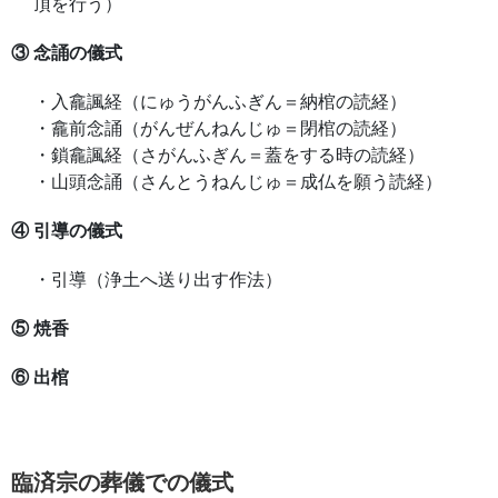
頂を行う）
③ 念誦の儀式
・入龕諷経（にゅうがんふぎん＝納棺の読経）
・龕前念誦（がんぜんねんじゅ＝閉棺の読経）
・鎖龕諷経（さがんふぎん＝蓋をする時の読経）
・山頭念誦（さんとうねんじゅ＝成仏を願う読経）
④ 引導の儀式
・引導（浄土へ送り出す作法）
⑤ 焼香
⑥ 出棺
臨済宗の葬儀での儀式