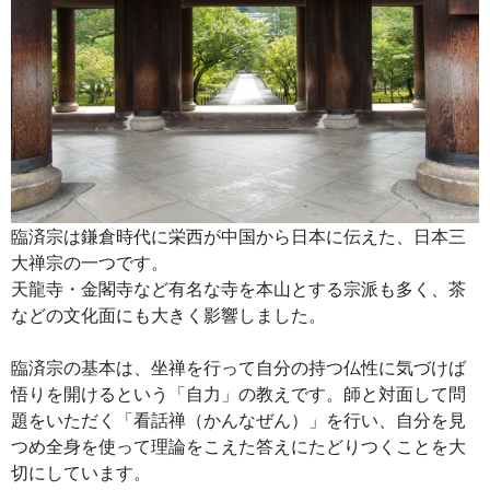
臨済宗は鎌倉時代に栄西が中国から日本に伝えた、日本三
大禅宗の一つです。
天龍寺・金閣寺など有名な寺を本山とする宗派も多く、茶
などの文化面にも大きく影響しました。
臨済宗の基本は、坐禅を行って自分の持つ仏性に気づけば
悟りを開けるという「自力」の教えです。師と対面して問
題をいただく「看話禅（かんなぜん）」を行い、自分を見
つめ全身を使って理論をこえた答えにたどりつくことを大
切にしています。