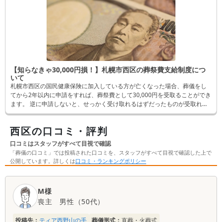
【知らなきゃ30,000円損！】札幌市西区の葬祭費支給制度につ
いて
札幌市西区の国民健康保険に加入している方が亡くなった場合、葬儀をし
てから2年以内に申請をすれば、葬祭費として30,000円を受取ることができ
ます。 逆に申請しないと、せっかく受け取れるはずだったものが受取れな
くなってしまいます。 そんなことにならないよう、この記事では申請方法
など詳しく解説します。
西区の口コミ・評判
口コミはスタッフがすべて目視で確認
「葬儀の口コミ」では投稿された口コミを、スタッフがすべて目視で確認した上で
公開しています。詳しくは
口コミ・ランキングポリシー
口
M様
コ
喪主
男性
（
50代
）
ミ
一
投稿先：
ティア西野山の手
葬儀形式：
直葬・火葬式