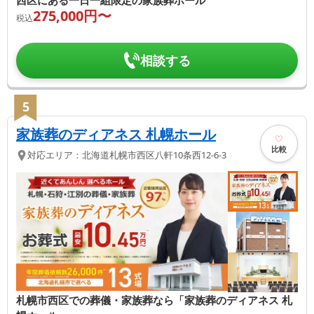
275,000
円〜
税込
相談する
5
家族葬のディアネス 札幌ホール
比較
対応エリア：
北海道
札幌市西区
八軒10条西12-6-3
札幌市西区での葬儀・家族葬なら「家族葬のディアネス 札