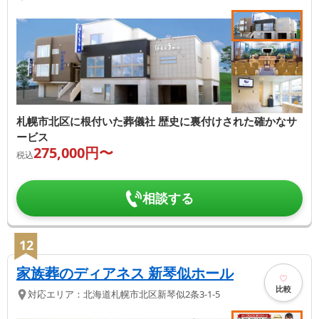
札幌市北区に根付いた葬儀社 歴史に裏付けされた確かなサ
ービス
275,000
円〜
税込
相談する
12
家族葬のディアネス 新琴似ホール
比較
対応エリア：
北海道
札幌市北区
新琴似2条3-1-5