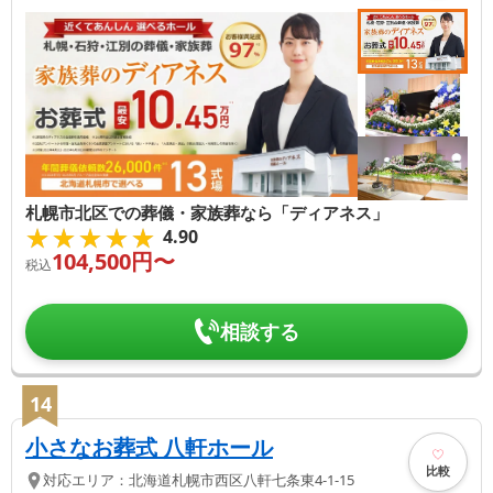
札幌市北区での葬儀・家族葬なら「ディアネス」
★★★★★
★★★★★
4.90
104,500
円〜
税込
相談する
14
小さなお葬式 八軒ホール
比較
対応エリア：
北海道
札幌市西区
八軒七条東4-1-15