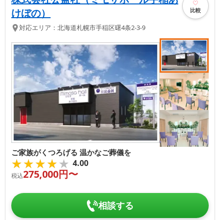
比較
けぼの）
対応エリア：
北海道
札幌市手稲区
曙4条2-3-9
ご家族がくつろげる 温かなご葬儀を
★★★★★
★★★★★
4.00
275,000
円〜
税込
相談する