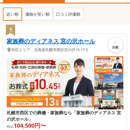
近い順
価格が安い順
口コミ評価順
1
家族葬のディアネス 宮の沢ホール
比較
対応エリア：
北海道
札幌市西区
宮の沢15-17-5
札幌市西区での葬儀・家族葬なら「家族葬のディアネス 宮
の沢ホール」
104,500
円〜
税込