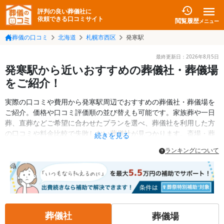
評判の良い葬儀社に
依頼できる口コミサイト
閲覧履歴
メニュー
葬儀の口コミ
北海道
札幌市西区
発寒駅
最終更新日：
2026年8月5日
発寒駅から近いおすすめの葬儀社・葬儀場
をご紹介！
実際の口コミや費用から発寒駅周辺でおすすめの葬儀社・葬儀場を
ご紹介。価格や口コミ評価順の並び替えも可能です。家族葬や一日
葬、直葬などご希望に合わせたプランを選べ、葬儀社を利用した方
の口コミや料金比較で失敗しない葬儀社が見つかります。斎場・葬
続きを見る
儀場の情報も検索可能。札幌市西区の葬儀情報や給付金についての
ランキングについて
情報も掲載しています。24時間の相談受付で深夜・早朝でも対応可
能です。
葬儀社
葬儀場