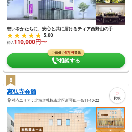
想いをかたちに、安心と共に届けるティア西野山の手
★★★★★
★★★★★
5.00
110,000
円〜
税込
5
万円
ご葬儀で
還元
相談する
8
惠弘寺会館
比較
対応エリア：
北海道
札幌市北区
新琴似一条11-10-22