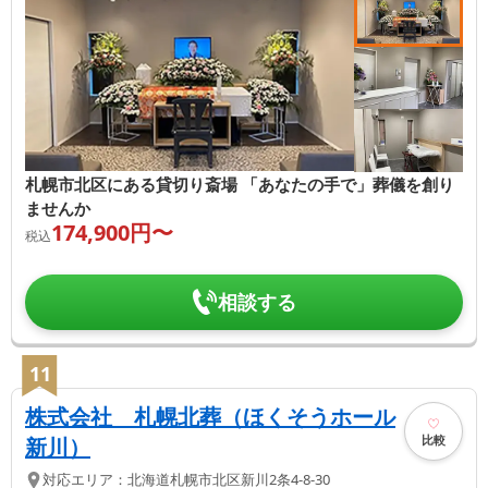
札幌市北区にある貸切り斎場 「あなたの手で」葬儀を創り
ませんか
174,900
円〜
税込
相談する
11
株式会社 札幌北葬（ほくそうホール
比較
新川）
対応エリア：
北海道
札幌市北区
新川2条4-8-30