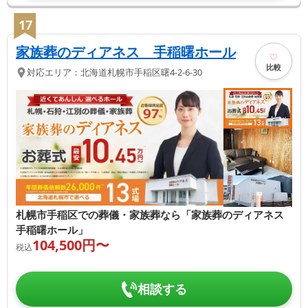
17
家族葬のディアネス 手稲曙ホール
比較
対応エリア：
北海道
札幌市手稲区
曙4-2-6-30
札幌市手稲区での葬儀・家族葬なら「家族葬のディアネス
手稲曙ホール」
104,500
円〜
税込
相談する