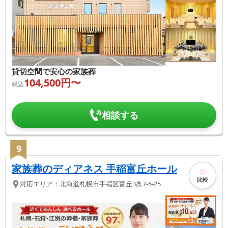
貸切空間で安心の家族葬
104,500
円〜
税込
相談する
9
家族葬のディアネス 手稲富丘ホール
比較
対応エリア：
北海道
札幌市手稲区
富丘3条7-5-25