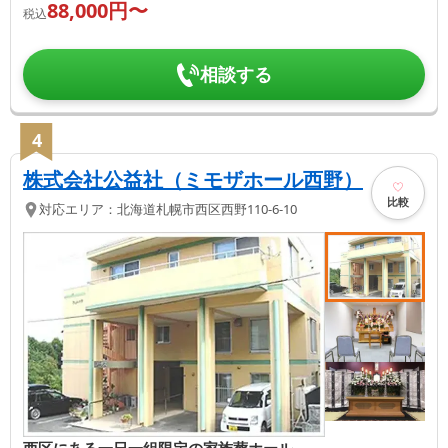
88,000
円〜
税込
相談する
4
株式会社公益社（ミモザホール西野）
比較
対応エリア：
北海道
札幌市西区
西野110-6-10
西区にある一日一組限定の家族葬ホール