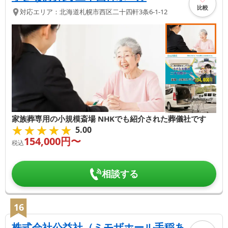
比較
対応エリア：
北海道
札幌市西区
二十四軒3条6-1-12
家族葬専用の小規模斎場 NHKでも紹介された葬儀社です
★★★★★
★★★★★
5.00
154,000
円〜
税込
相談する
16
株式会社公益社（ミモザホール手稲あ