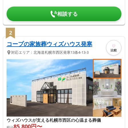
相談する
2
コープの家族葬ウィズハウス発寒
比較
対応エリア：
北海道
札幌市西区
発寒13条4-13-3
ウィズハウスが支える札幌市西区の心温まる葬儀
85,800
円〜
税込