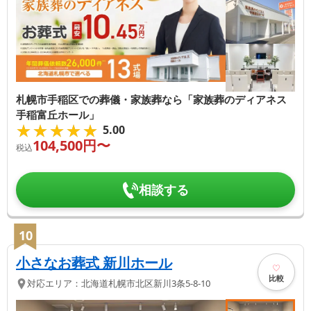
札幌市手稲区での葬儀・家族葬なら「家族葬のディアネス
手稲富丘ホール」
★★★★★
★★★★★
5.00
104,500
円〜
税込
相談する
10
小さなお葬式 新川ホール
比較
対応エリア：
北海道
札幌市北区
新川3条5-8-10