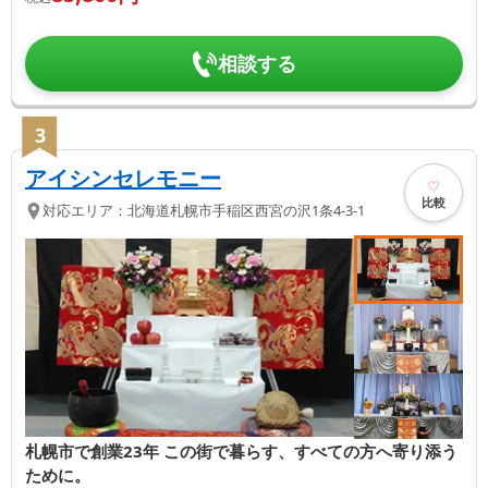
相談する
3
アイシンセレモニー
比較
対応エリア：
北海道
札幌市手稲区
西宮の沢1条4-3-1
札幌市で創業23年 この街で暮らす、すべての方へ寄り添う
ために。