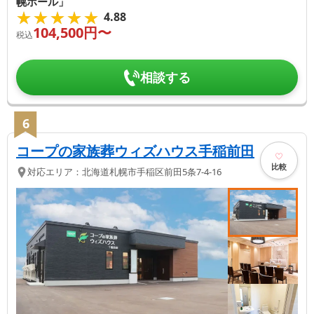
幌ホール」
★★★★★
★★★★★
4.88
104,500
円〜
税込
相談する
6
コープの家族葬ウィズハウス手稲前田
比較
対応エリア：
北海道
札幌市手稲区
前田5条7-4-16