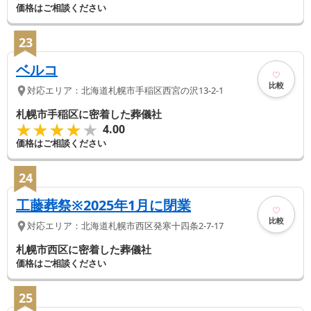
価格はご相談ください
23
ベルコ
比較
対応エリア：
北海道
札幌市手稲区
西宮の沢13-2-1
札幌市手稲区に密着した葬儀社
★★★★★
★★★★★
4.00
価格はご相談ください
24
工藤葬祭※2025年1月に閉業
比較
対応エリア：
北海道
札幌市西区
発寒十四条2-7-17
札幌市西区に密着した葬儀社
価格はご相談ください
25