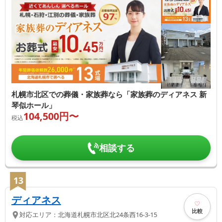
札幌市北区での葬儀・家族葬なら「家族葬のディアネス 新
琴似ホール」
104,500
円〜
税込
相談する
13
ディアネス
比較
対応エリア：
北海道
札幌市北区
北24条西16-3-15