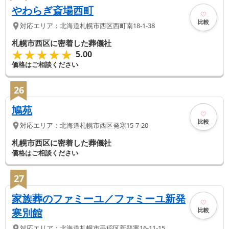
やわらぎ斎場西町
比較
対応エリア：
北海道
札幌市西区
西町南18-1-38
札幌市西区に密着した葬儀社
★★★★★
★★★★★
5.00
価格はご相談ください
26
鳩苑
比較
対応エリア：
北海道
札幌市西区
発寒15-7-20
札幌市西区に密着した葬儀社
価格はご相談ください
27
家族葬のファミーユ／ファミーユ新発
比較
寒別館
対応エリア：
北海道
札幌市手稲区
新発寒16-11-15