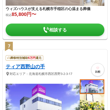
ウィズハウスが支える札幌市手稲区の心温まる葬儀
85,800
円〜
税込
相談する
7
葬祭特別補助
5
万円
還元
ティア西野山の手
比較
対応エリア：
北海道
札幌市西区
西野3-2-3-17