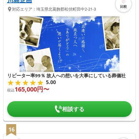
比較
対応エリア：
埼玉県
北葛飾郡松伏町
田中2-21-3
リピーター率99％ 故人への想いを大事にしている葬儀社
★★★★★
★★★★★
5.00
165,000
円〜
税込
相談する
16