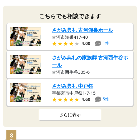
こちらでも相談できます
さがみ典礼 古河鴻巣ホール
古河市鴻巣417-40
★★★★★
★★★★★
1
件
4.00
さがみ典礼の家族葬 古河西牛谷ホ
ール
古河市西牛谷305-6
さがみ典礼 中戸祭
宇都宮市中戸祭1-7-15
★★★★★
★★★★★
5
件
4.60
さらに表示
8