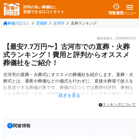
評判の良い葬儀社に
依頼できる口コミサイト
閲覧履歴
メニュー
葬儀の口コミ
茨城県
古河市
直葬ランキング
最終更新日：
2026年8月3日
【最安7.7万円〜】古河市での直葬・火葬
式ランキング！費用と評判からオススメ
葬儀社をご紹介！
古河市の直葬・火葬式にオススメの葬儀社を紹介します。直葬・火
葬式とは、通夜や葬儀などの儀式を行わずに、直接火葬場で故人を
お見送りする葬儀の形です。葬儀の口コミでは費用や評判、事例な
どを多数掲載。深夜・早朝問わず、問い合わせや安置や搬送に即時
続きを見る
対応できる葬儀社をご紹介します。
ランキングについて
関連情報