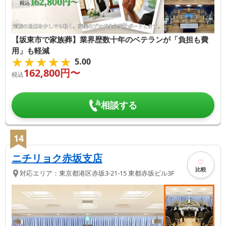
【坂東市で家族葬】業界歴数十年のベテランが「負担も費
用」も軽減
★★★★★
★★★★★
5.00
162,800
円〜
税込
相談する
14
ニチリョク赤坂支店
比較
対応エリア：
東京都
港区
赤坂3-21-15 東都赤坂ビル3F