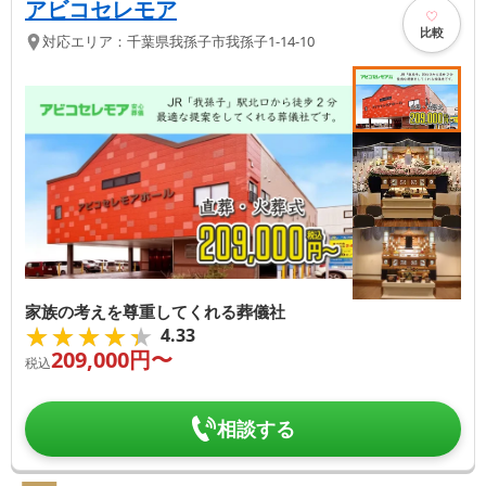
アビコセレモア
比較
対応エリア：
千葉県
我孫子市
我孫子1-14-10
家族の考えを尊重してくれる葬儀社
★★★★★
★★★★★
4.33
209,000
円〜
税込
相談する