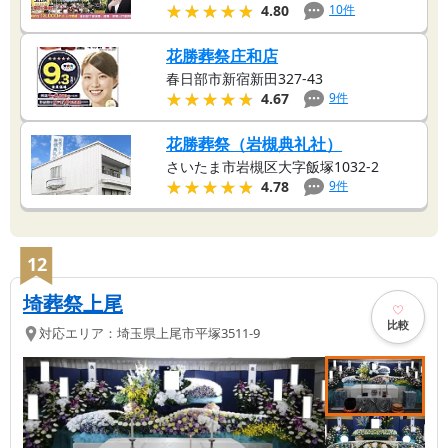
★★★★★
★★★★★
10
件
4.80
花勝葬祭庄和店
春日部市新宿新田327-43
★★★★★
★★★★★
9
件
4.67
花勝葬祭（岩槻典礼社）
さいたま市岩槻区大字飯塚1032-2
★★★★★
★★★★★
9
件
4.78
12
埼葬祭上尾
比較
対応エリア：
埼玉県
上尾市
平塚3511-9