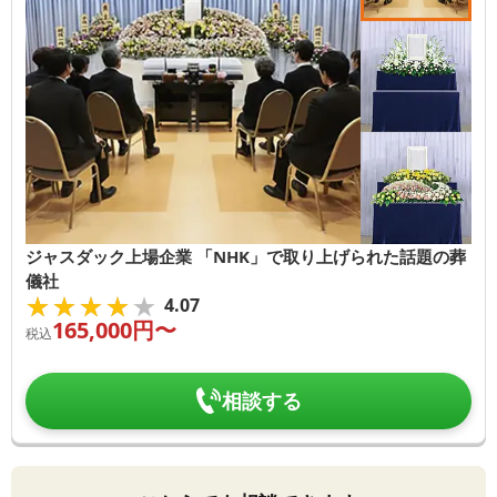
ジャスダック上場企業 「NHK」で取り上げられた話題の葬
儀社
★★★★★
★★★★★
4.07
165,000
円〜
税込
相談する