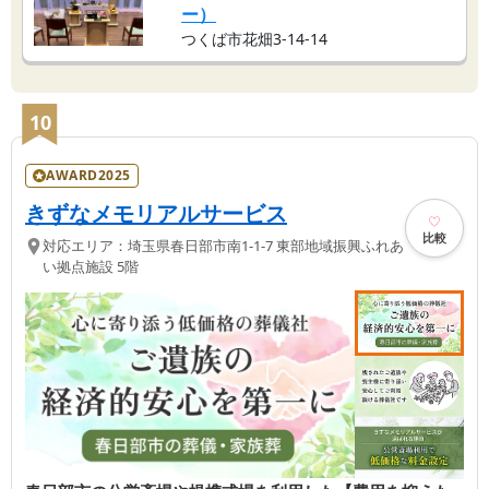
ー）
つくば市花畑3-14-14
10
AWARD2025
きずなメモリアルサービス
比較
対応エリア：
埼玉県
春日部市
南1-1-7 東部地域振興ふれあ
い拠点施設 5階