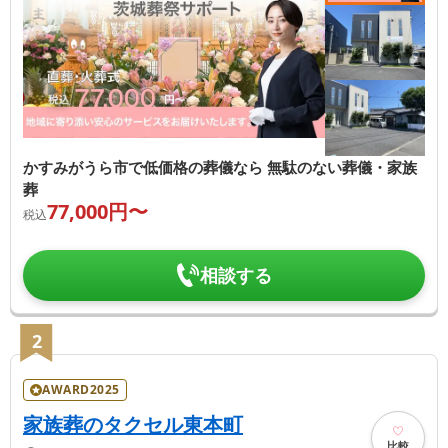
かすみがうら市で低価格の葬儀なら 無駄のない葬儀・家族
葬
77,000
円〜
税込
相談する
2
AWARD2025
家族葬のタクセル東本町
比較