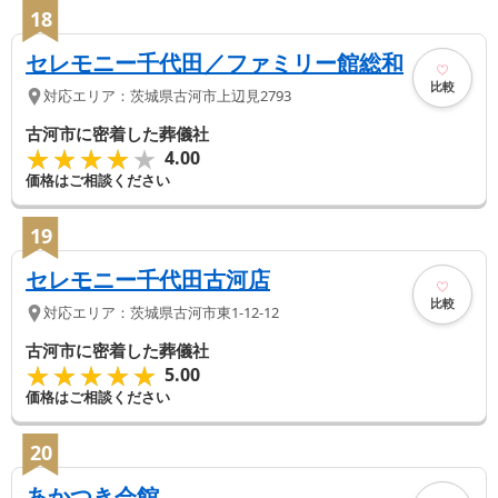
18
セレモニー千代田／ファミリー館総和
比較
対応エリア：
茨城県
古河市
上辺見2793
古河市に密着した葬儀社
★★★★★
★★★★★
4.00
価格はご相談ください
19
セレモニー千代田古河店
比較
対応エリア：
茨城県
古河市
東1-12-12
古河市に密着した葬儀社
★★★★★
★★★★★
5.00
価格はご相談ください
20
あかつき会館