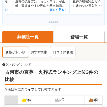
直葬の読み方は「ちょくそう」が正
直葬の服装完全ガイド｜平服指
解！間違えやすい理由と基本知識を
も迷わない男女別マナーと実例
解説
詳しく見る
詳しく見
↗
葬儀社一覧
斎場一覧
価格が安い順
おすすめ順
口コミ評価順
ランキングについて
古河市の直葬・火葬式ランキング上位3件の
比較
※表は横にスワイプして比較できます
1位
2位
3位