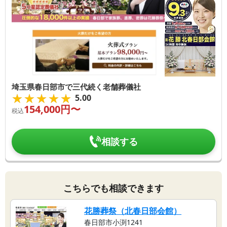
埼玉県春日部市で三代続く老舗葬儀社
★★★★★
★★★★★
5.00
154,000
円〜
税込
相談する
こちらでも相談できます
花勝葬祭（北春日部会館）
春日部市小渕1241