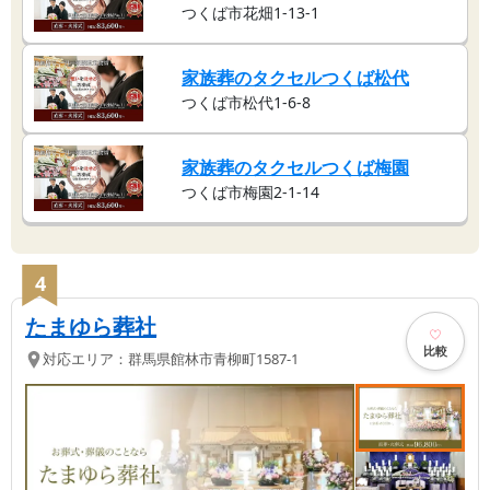
つくば市花畑1-13-1
家族葬のタクセルつくば松代
つくば市松代1-6-8
家族葬のタクセルつくば梅園
つくば市梅園2-1-14
4
たまゆら葬社
比較
対応エリア：
群馬県
館林市
青柳町1587-1