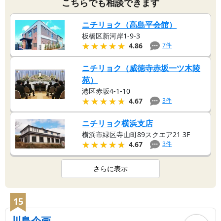
こちらでも相談できます
ニチリョク（高島平会館）
板橋区新河岸1-9-3
★★★★★
★★★★★
7
件
4.86
ニチリョク（威徳寺赤坂一ツ木陵
苑）
港区赤坂4-1-10
★★★★★
★★★★★
3
件
4.67
ニチリョク横浜支店
横浜市緑区寺山町89スクエア21 3F
★★★★★
★★★★★
3
件
4.67
さらに表示
15
川島企画