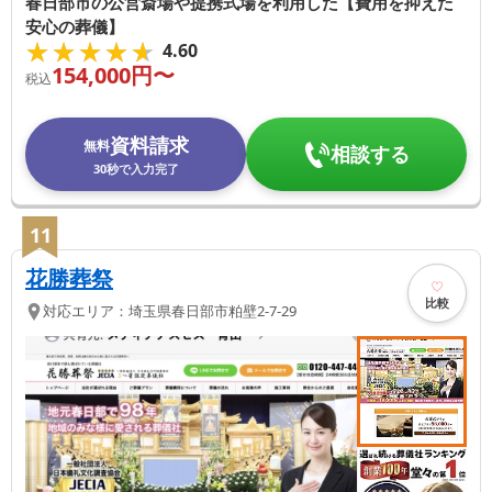
春日部市の公営斎場や提携式場を利用した【費用を抑えた
安心の葬儀】
★★★★★
★★★★★
4.60
154,000
円〜
税込
資料請求
無料
相談する
30秒で入力完了
11
花勝葬祭
比較
対応エリア：
埼玉県
春日部市
粕壁2-7-29