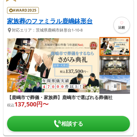
AWARD2025
家族葬のファミラル鹿嶋鉢形台
比較
対応エリア：
茨城県
鹿嶋市
鉢形台1-10-8
【鹿嶋市で葬儀・家族葬】鹿嶋市で選ばれる葬儀社
137,500
円〜
税込
相談する