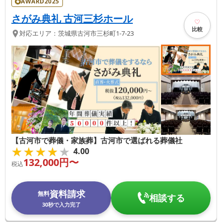
AWARD2025
さがみ典礼 古河三杉ホール
比較
対応エリア：
茨城県
古河市
三杉町1-7-23
【古河市で葬儀・家族葬】古河市で選ばれる葬儀社
★★★★★
★★★★★
4.00
132,000
円〜
税込
資料請求
無料
相談する
30秒で入力完了