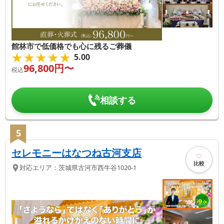
館林市で低価格でも心に残るご葬儀
★★★★★
★★★★★
5.00
96,800
円〜
税込
相談する
5
セレモニーはなつね古河支店
比較
対応エリア：
茨城県
古河市
西牛谷1020-1