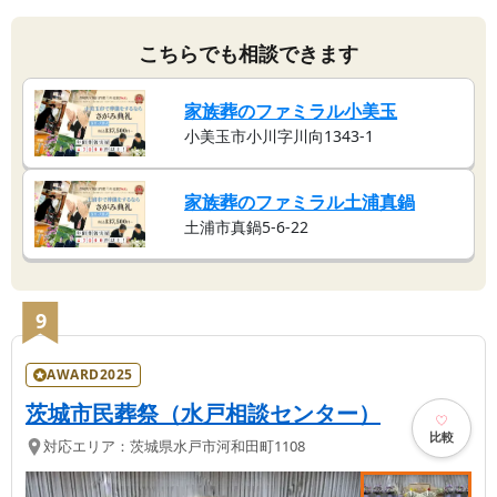
こちらでも相談できます
家族葬のファミラル小美玉
小美玉市小川字川向1343-1
家族葬のファミラル土浦真鍋
土浦市真鍋5-6-22
9
AWARD2025
茨城市民葬祭（水戸相談センター）
比較
対応エリア：
茨城県
水戸市
河和田町1108