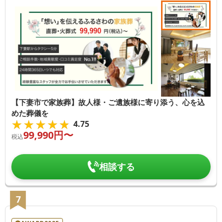
【下妻市で家族葬】故人様・ご遺族様に寄り添う、心を込
めた葬儀を
★★★★★
★★★★★
4.75
99,990
円〜
税込
相談する
7