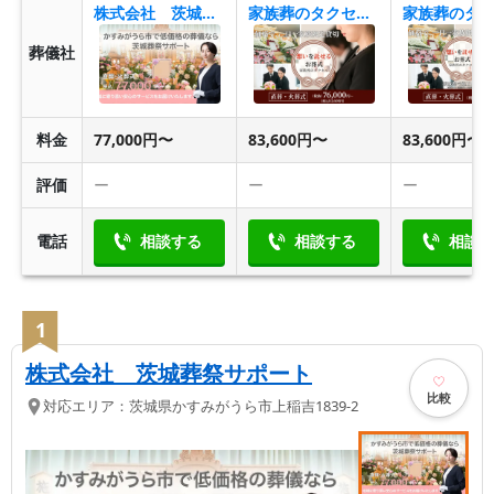
株式会社 茨城葬祭サポート
家族葬のタクセル東本町
葬儀社
料金
77,000円〜
83,600円〜
83,600円〜
評価
ー
ー
ー
電話
相談する
相談する
相談
1
株式会社 茨城葬祭サポート
比較
対応エリア：
茨城県
かすみがうら市
上稲吉1839-2