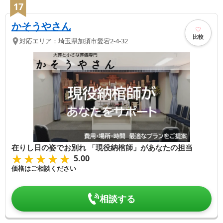
17
かそうやさん
比較
対応エリア：
埼玉県
加須市
愛宕2-4-32
在りし日の姿でお別れ 「現役納棺師」があなたの担当
★★★★★
★★★★★
5.00
価格はご相談ください
相談する