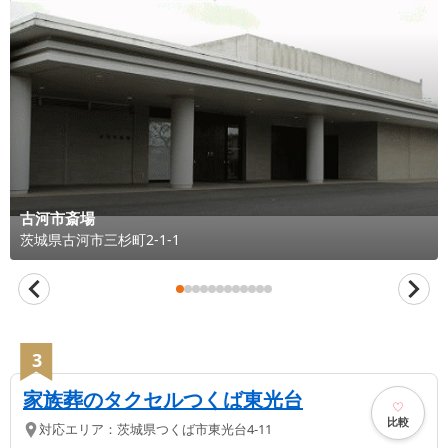
古河市斎場
茨城県
古河市
三杉町2-1-1
3
家族葬のタクセルつくば東光台
比較
対応エリア：
茨城県
つくば市
東光台4-11