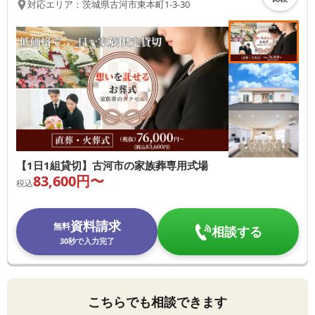
対応エリア：
茨城県
古河市
東本町1-3-30
【1日1組貸切】古河市の家族葬専用式場
83,600
円〜
税込
資料請求
無料
相談する
30秒で入力完了
こちらでも相談できます