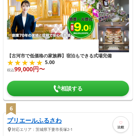
【古河市で低価格の家族葬】宿泊もできる式場完備
★★★★★
★★★★★
5.00
99,000
円〜
税込
相談する
6
プリエールふるさわ
比較
対応エリア：
茨城県
下妻市
長塚2-1