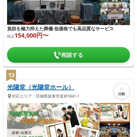
負担を極力抑えた葬儀 低価格でも高品質なサービス
154,000
円〜
税込
相談する
13
光陽堂（光陽堂ホール）
比較
対応エリア：
茨城県
坂東市
逆井5941-1