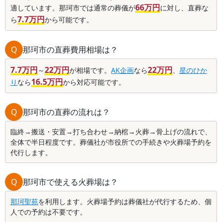
66万円
適しています。那珂市では通常の葬儀が
に対し、直葬な
7.7万円
ら
から可能です。
Q
那珂市の直葬費用相場は？
7.7万円
22万円
22万円
～
が相場です。
AK企画
なら
、
星のひか
16.5万円
り
なら
から対応可能です。
Q
那珂市の直葬の流れは？
臨終→搬送・安置→打ち合わせ→納棺→火葬→骨上げの流れで、
全体で半日程度です。葬儀社が市役所での手続きや火葬場予約を
代行します。
Q
那珂市で使える火葬場は？
那珂聖苑
を利用します。火葬場予約は葬儀社が代行するため、個
人での予約は不要です。