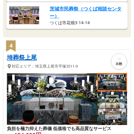
茨城市民葬祭（つくば相談センタ
ー）
つくば市花畑3-14-14
4
埼葬祭上尾
比較
対応エリア：
埼玉県
上尾市
平塚3511-9
負担を極力抑えた葬儀 低価格でも高品質なサービス