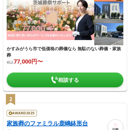
かすみがうら市で低価格の葬儀なら 無駄のない葬儀・家族
葬
77,000
円〜
税込
相談する
2
AWARD2025
家族葬のファミラル鹿嶋鉢形台
比較