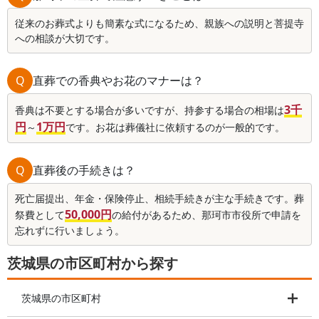
従来のお葬式よりも簡素な式になるため、親族への説明と菩提寺
への相談が大切です。
Q
直葬での香典やお花のマナーは？
3千
香典は不要とする場合が多いですが、持参する場合の相場は
円
1万円
～
です。お花は葬儀社に依頼するのが一般的です。
Q
直葬後の手続きは？
死亡届提出、年金・保険停止、相続手続きが主な手続きです。葬
50,000円
祭費として
の給付があるため、那珂市市役所で申請を
忘れずに行いましょう。
茨城県の市区町村から探す
茨城県の市区町村