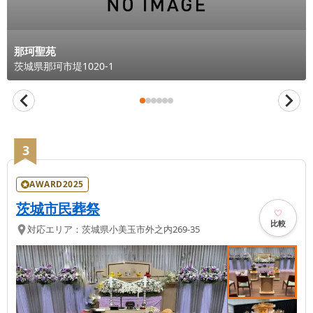
那珂聖苑
茨城県
那珂市
堤1020-1
3
AWARD2025
茨城市民葬祭
比較
対応エリア：
茨城県
小美玉市
外之内269-35