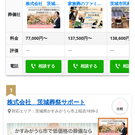
株式会社 茨城葬祭サポート
家族葬のファミラル鹿嶋鉢形台
茨城市民葬
葬儀社
料金
77,000円〜
137,500円〜
138,600円〜
評価
ー
ー
ー
電話
相談する
相談する
相談
1
株式会社 茨城葬祭サポート
比較
対応エリア：
茨城県
かすみがうら市
上稲吉1839-2