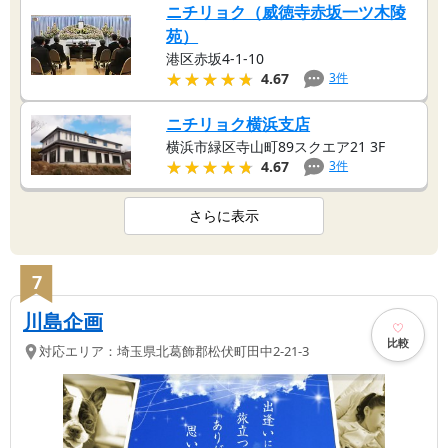
ニチリョク（威徳寺赤坂一ツ木陵
苑）
港区赤坂4-1-10
★★★★★
★★★★★
3
件
4.67
ニチリョク横浜支店
横浜市緑区寺山町89スクエア21 3F
★★★★★
★★★★★
3
件
4.67
さらに表示
7
川島企画
比較
対応エリア：
埼玉県
北葛飾郡松伏町
田中2-21-3