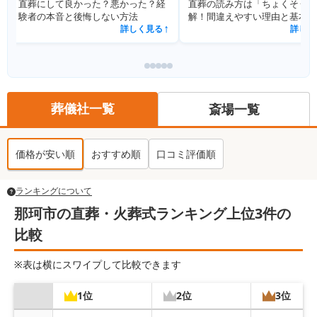
直葬の読み方は「ちょくそう」が正
直葬の服装完全ガイド｜平服指
解！間違えやすい理由と基本知識を
も迷わない男女別マナーと実例
解説
詳しく見る
詳しく見
↗
葬儀社一覧
斎場一覧
価格が安い順
おすすめ順
口コミ評価順
ランキングについて
那珂市の直葬・火葬式ランキング上位3件の
比較
※表は横にスワイプして比較できます
1位
2位
3位