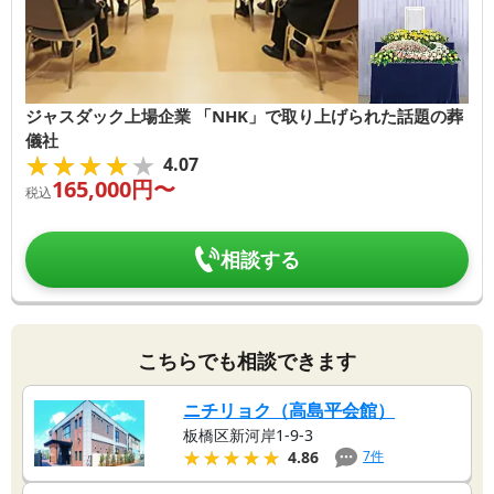
ジャスダック上場企業 「NHK」で取り上げられた話題の葬
儀社
★★★★★
★★★★★
4.07
165,000
円〜
税込
相談する
こちらでも相談できます
ニチリョク（高島平会館）
板橋区新河岸1-9-3
★★★★★
★★★★★
7
件
4.86