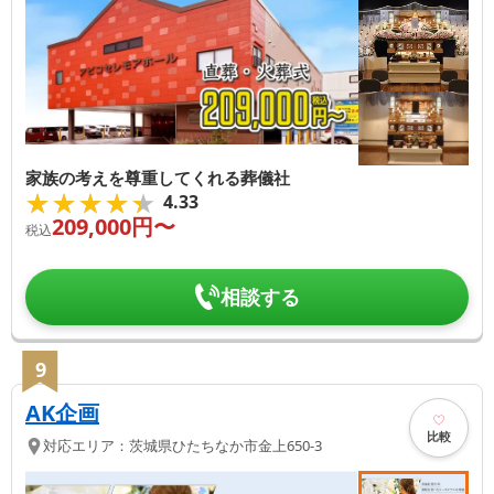
家族の考えを尊重してくれる葬儀社
★★★★★
★★★★★
4.33
209,000
円〜
税込
相談する
9
AK企画
比較
対応エリア：
茨城県
ひたちなか市
金上650-3