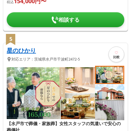
154,000
円〜
税込
相談する
5
星のひかり
比較
対応エリア：
茨城県
水戸市
千波町2472-5
【水戸市で葬儀・家族葬】女性スタッフの気遣いで安心の
葬儀社