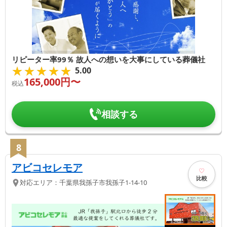
リピーター率99％ 故人への想いを大事にしている葬儀社
★★★★★
★★★★★
5.00
165,000
円〜
税込
相談する
8
アビコセレモア
比較
対応エリア：
千葉県
我孫子市
我孫子1-14-10