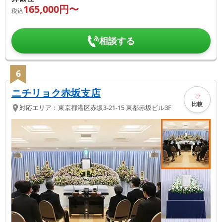
165,000
円〜
税込
相談する
6
ニチリョク赤坂支店
比較
対応エリア：
東京都
港区
赤坂3-21-15 東都赤坂ビル3F