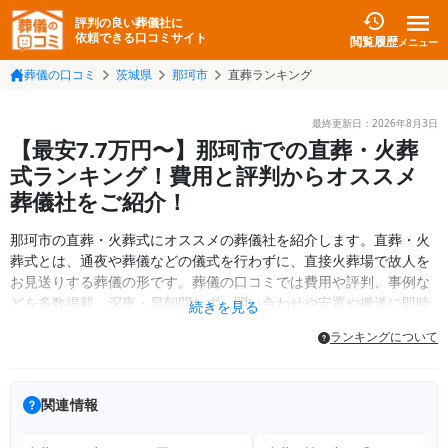
評判の良い葬儀社に
依頼できる口コミサイト
閲覧履歴
メニュー
葬儀の口コミ
茨城県
那珂市
直葬ランキング
最終更新日：
2026年8月3日
【最安7.7万円〜】那珂市での直葬・火葬
式ランキング！費用と評判からオススメ
葬儀社をご紹介！
那珂市の直葬・火葬式にオススメの葬儀社を紹介します。直葬・火
葬式とは、通夜や葬儀などの儀式を行わずに、直接火葬場で故人を
お見送りする葬儀の形です。葬儀の口コミでは費用や評判、事例な
どを多数掲載。深夜・早朝問わず、問い合わせや安置や搬送に即時
続きを見る
対応できる葬儀社をご紹介します。
ランキングについて
関連情報