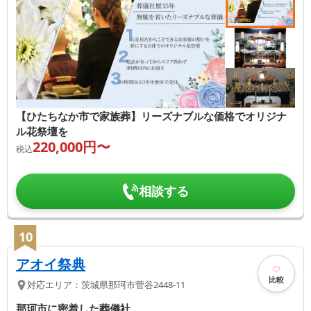
【ひたちなか市で家族葬】リーズナブルな価格でオリジナ
ル花祭壇を
220,000
円〜
税込
相談する
10
アオイ祭典
比較
対応エリア：
茨城県
那珂市
菅谷2448-11
那珂市に密着した葬儀社