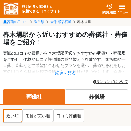
評判の良い葬儀社に
依頼できる口コミサイト
閲覧履歴
メニュー
葬儀の口コミ
岩手県
岩手郡雫石町
春木場駅
春木場駅から近いおすすめの葬儀社・葬儀
場をご紹介！
実際の口コミや費用から春木場駅周辺でおすすめの葬儀社・葬儀場
をご紹介。価格や口コミ評価順の並び替えも可能です。家族葬や一
日葬、直葬などご希望に合わせたプランを選べ、葬儀社を利用した
方の口コミや料金比較で失敗しない葬儀社が見つかります。斎場・
続きを見る
葬儀場の情報も検索可能。岩手郡雫石町の葬儀情報や給付金につい
ランキングについて
ての情報も掲載しています。24時間の相談受付で深夜・早朝でも対
応可能です。
葬儀社
葬儀場
近い順
価格が安い順
口コミ評価順