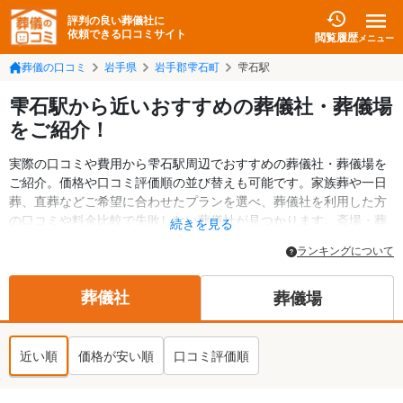
評判の良い葬儀社に
依頼できる口コミサイト
閲覧履歴
メニュー
葬儀の口コミ
岩手県
岩手郡雫石町
雫石駅
雫石駅から近いおすすめの葬儀社・葬儀場
をご紹介！
実際の口コミや費用から雫石駅周辺でおすすめの葬儀社・葬儀場を
ご紹介。価格や口コミ評価順の並び替えも可能です。家族葬や一日
葬、直葬などご希望に合わせたプランを選べ、葬儀社を利用した方
の口コミや料金比較で失敗しない葬儀社が見つかります。斎場・葬
続きを見る
儀場の情報も検索可能。岩手郡雫石町の葬儀情報や給付金について
ランキングについて
の情報も掲載しています。24時間の相談受付で深夜・早朝でも対応
可能です。
葬儀社
葬儀場
近い順
価格が安い順
口コミ評価順