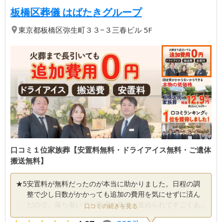
【第
1
位】
| 口コミ１位家
板橋区葬儀 はばたきグループ
東京都
板橋区
弥生町３３−３三春ビル 5F
口コミ１位家族葬【安置料無料・ドライアイス無料・ご遺体
搬送無料】
★
5
安置料が無料だったのが本当に助かりました。日程の調
整で少し日数がかかっても追加の費用を気にせずに済ん
だので、落ち着いてお葬式の準備が進められてすごくあ
口コミの続きを見る
りがたかったです。