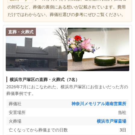
の対応など、葬儀の裏側にある想いが記載されています。費用
だけではわからない、葬儀社選びの参考にぜひご覧ください。
直葬・火葬式
横浜市戸塚区の直葬・火葬式（7名）
2026年7月におこなわれた、
横浜市戸塚区
にお住まいだった方の
葬儀事例です。
葬儀社
神奈川メモリアル港南営業所
安置場所
当社
火葬場
横浜市戸塚斎場
亡くなってから葬儀までの日数
3日