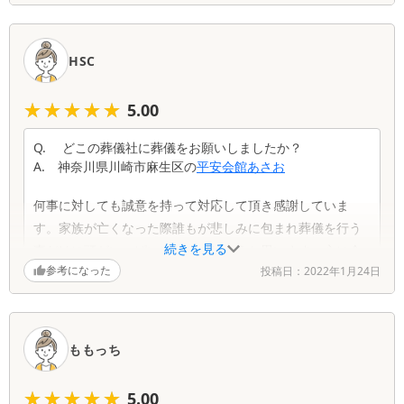
Q.
この葬儀社の改善すべきと思った点はあります
か？
HSC
A.
しいて言うなら、駅から少し遠いのが難点で
す。
★★★★★
★★★★★
5.00
Q.
どこの葬儀社に葬儀をお願いしましたか？
A.
神奈川県
川崎市麻生区
の
平安会館あさお
何事に対しても誠意を持って対応して頂き感謝していま
す。家族が亡くなった際誰もが悲しみに包まれ葬儀を行う
続きを見る
事だけに頭がいっぱいになってしまうと思います。心に余
参考になった
投稿日：
2022年1月24日
裕がない時だけに担当者の優しい対応が頼りになります。
ありがとうございました。
ももっち
★★★★★
★★★★★
5.00