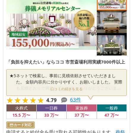
「負担を抑えたい」ならココ 市営斎場利用実績7000件以上
★
5
ネットで検索し、事前に見積依頼させていただきまし
た。 金額内容共に分かりやすく、お願いしました。 実際
も見積どおりで満足しています。 ありがとうございまし
口コミの続きを見る
た。
★★★★★
★★★★★
63
件
4.79
火葬式
一日葬
家族葬
一般葬
15
.5
万〜
33
万〜
37
万〜
47
万〜
カード対応
申請すると給付金を受け取れる可能性があります。
葬祭