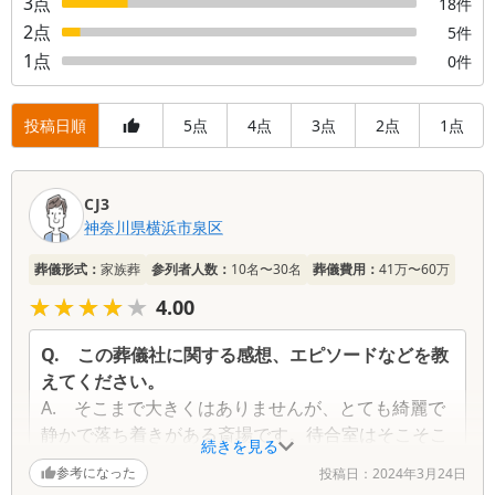
3
点
18
件
2
点
5
件
1
点
0
件
投稿日順
5
4
3
2
1
点
点
点
点
点
口
CJ3
コ
神奈川県
横浜市泉区
ミ
一
葬儀形式：
家族葬
参列者人数：
10名〜30名
葬儀費用：
41万〜60万
覧
★★★★★
★★★★★
4.00
Q.
この葬儀社に関する感想、エピソードなどを教
えてください。
A.
そこまで大きくはありませんが、とても綺麗で
静かで落ち着きがある斎場です。待合室はそこそこ
続きを見る
広いので窮屈な思いをしたり、何か嫌な思いをする
参考になった
投稿日：
2024年3月24日
ことはないです。