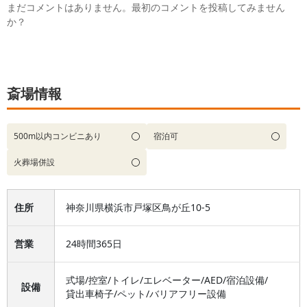
まだコメントはありません。最初のコメントを投稿してみません
か？
斎場情報
500m以内コンビニあり
宿泊可
火葬場併設
住所
神奈川県横浜市戸塚区鳥が丘10-5
営業
24時間365日
式場
/
控室
/
トイレ
/
エレベーター
/
AED
/
宿泊設備
/
設備
貸出車椅子
/
ペット
/
バリアフリー設備