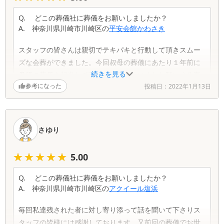
Q.
どこの葬儀社に葬儀をお願いしましたか？
A.
神奈川県
川崎市川崎区
の
平安会館かわさき
スタッフの皆さんは親切でテキパキと行動して頂きスムー
ズな会葬ができました。今回叔母の葬儀にあたり１年前に
続きを見る
母親の葬儀を担当して頂いた池田さんにまたお願いする事
参考になった
投稿日：
2022年1月13日
ができ、宗派によって揃えてもらう特別な品物等があり前
回の資料を保存していただいたお陰で菩提寺との打ち合わ
せもきちんと連絡してもらいスムーズな準備ができて大変
助かりました。
さゆり
★★★★★
★★★★★
5.00
Q.
どこの葬儀社に葬儀をお願いしましたか？
A.
神奈川県
川崎市川崎区
の
アクイール塩浜
毎回私達残された者に対し寄り添って話を聞いて下さりス
タッフの皆様には感謝しております。又前回の葬儀でお世