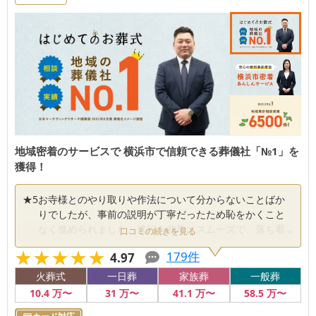
地域密着のサービスで 横浜市で信頼できる葬儀社「№1」を
獲得！
★
5
お寺様とのやり取りや作法について分からないことばか
りでしたが、事前の説明が丁寧だったため恥をかくこと
なく進められました。進行も非常にスムーズで、落ち着
口コミの続きを見る
いた式になりました。
★★★★★
★★★★★
179
件
4.97
火葬式
一日葬
家族葬
一般葬
10
.4
万〜
31
万〜
41
.1
万〜
58
.5
万〜