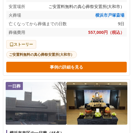
安置場所
ご安置料無料の真心葬祭安置所(大和市）
火葬場
横浜市戸塚斎場
亡くなってから葬儀までの日数
9日
葬儀費用
557,000円（税込）
ストーリー
ご安置料無料の真心葬祭安置所(大和市）
事例の詳細を見る
一日葬
横浜市泉区の一日葬（15名）