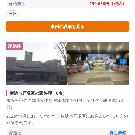
葬儀費用
199,650円（税込）
当社
事例の詳細を見る
家族葬
横浜市戸塚区の家族葬（8名）
家族中心のお葬式安価な戸塚斎場を利用して10名の家族葬（2
日）
2026年7月におこなわれた、
横浜市戸塚区
にお住まいだった方の
葬儀事例です。
葬儀社
真心葬祭