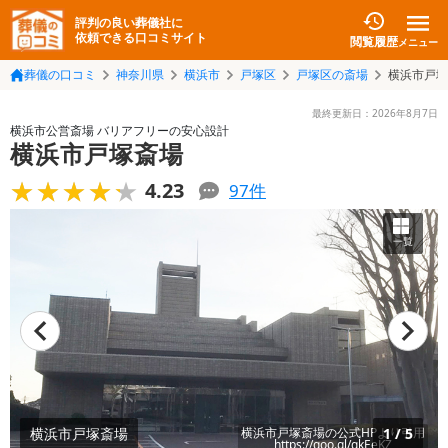
評判の良い葬儀社に
依頼できる口コミサイト
閲覧履歴
メニュー
葬儀の口コミ
神奈川県
横浜市
戸塚区
戸塚区の斎場
横浜市戸塚
最終更新日：
2026年8月7日
横浜市公営斎場 バリアフリーの安心設計
横浜市戸塚斎場
★★★★★
★★★★★
4.23
97
件
一覧
横浜市戸塚斎場
横浜市戸塚斎場
の公式HPより引用
1
/
5
https://goo.gl/qkEeKZ