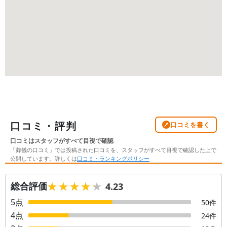
口コミ・評判
口コミを書く
口コミはスタッフがすべて目視で確認
「葬儀の口コミ」では投稿された口コミを、スタッフがすべて目視で確認した上で
公開しています。詳しくは
口コミ・ランキングポリシー
★★★★★
★★★★★
総合評価
4.23
5
点
50
件
4
点
24
件