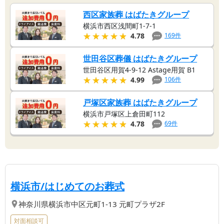
西区家族葬 はばたきグループ
横浜市西区浅間町1-7-1
★★★★★
★★★★★
169
件
4.78
世田谷区葬儀 はばたきグループ
世田谷区用賀4-9-12 Astage用賀 B1
★★★★★
★★★★★
106
件
4.99
戸塚区家族葬 はばたきグループ
横浜市戸塚区上倉田町112
★★★★★
★★★★★
69
件
4.78
【第
2
位】
| 地域密着のサービ
横浜市/はじめてのお葬式
神奈川県
横浜市中区
元町1-13 元町プラザ2F
対面相談可