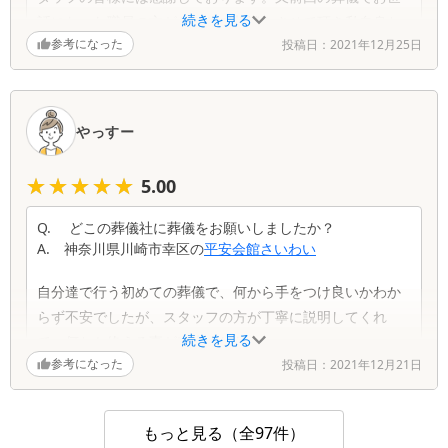
続きを見る
話になった職員の方がおられて相談をさせて頂き私自身と
参考になった
投稿日：
2021年12月25日
ても安心できました。本当にありがとうございました。
やっすー
★★★★★
★★★★★
5.00
Q.
どこの葬儀社に葬儀をお願いしましたか？
A.
神奈川県
川崎市幸区
の
平安会館さいわい
自分達で行う初めての葬儀で、何から手をつけ良いかわか
らず不安でしたが、スタッフの方が丁寧に説明してくれ
続きを見る
て、何とか終える事が出来ました。
参考になった
投稿日：
2021年12月21日
もっと見る（全97件）