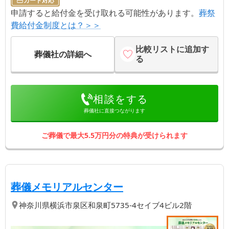
カード対応
申請すると給付金を受け取れる可能性があります。
葬祭
費給付金制度とは？＞＞
比較リストに追加す
葬儀社の詳細へ
る
相談をする
葬儀社に直接つながります
ご葬儀で最大5.5万円分の特典が受けられます
【第
3
位】
| 「負担を抑えたい」
葬儀メモリアルセンター
神奈川県
横浜市泉区
和泉町5735-4セイブ4ビル2階