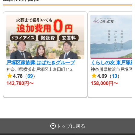
戸塚区家族葬 はばたきグループ
くらしの友 東戸塚
神奈川県横浜市戸塚区上倉田町112
神奈川県横浜市戸塚区品濃
4.78
（
69
）
4.69
（
13
）
142,780
円〜
158,000
円〜
トップに戻る