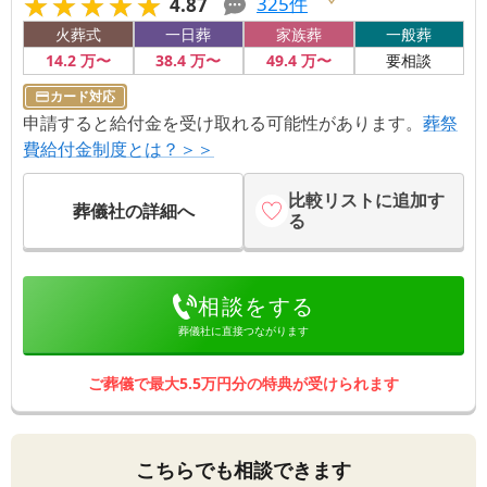
★★★★★
★★★★★
325
件
4.87
火葬式
一日葬
家族葬
一般葬
14
.2
万〜
38
.4
万〜
49
.4
万〜
要相談
カード対応
申請すると給付金を受け取れる可能性があります。
葬祭
費給付金制度とは？＞＞
比較リストに追加す
葬儀社の詳細へ
る
相談をする
葬儀社に直接つながります
ご葬儀で最大5.5万円分の特典が受けられます
こちらでも相談できます