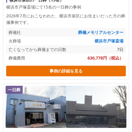
横浜市戸塚斎場にて15名の一日葬の事例
2026年7月におこなわれた、
横浜市泉区
にお住まいだった方の葬
儀事例です。
葬儀社
葬儀メモリアルセンター
火葬場
横浜市戸塚斎場
亡くなってから葬儀までの日数
7日
葬儀費用
630,778円（税込）
事例の詳細を見る
一日葬