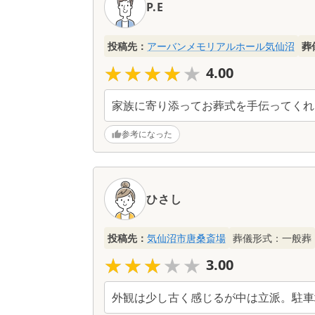
P.E
投稿先：
アーバンメモリアルホール気仙沼
葬
★★★★★
★★★★★
4.00
家族に寄り添ってお葬式を手伝ってくれ
参考になった
ひさし
投稿先：
気仙沼市唐桑斎場
葬儀形式：
一般葬
★★★★★
★★★★★
3.00
外観は少し古く感じるが中は立派。駐車