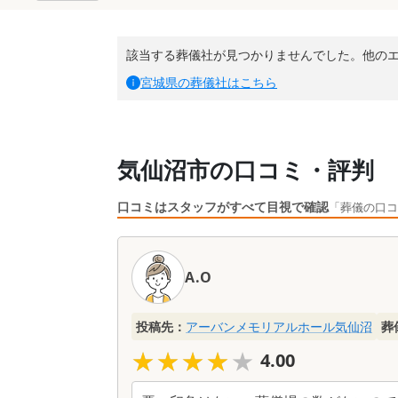
該当する葬儀社が見つかりませんでした。他の
宮城県
の葬儀社はこちら
気仙沼市の口コミ・評判
口コミはスタッフがすべて目視で確認
「葬儀の口コ
口
コ
A.O
ミ
一
覧
投稿先：
アーバンメモリアルホール気仙沼
葬
★★★★★
★★★★★
4.00