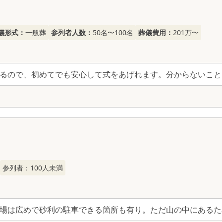
儀形式：
一般葬
参列者人数：
50名〜100名
葬儀費用：
201万〜
るので、初めてでも安心して式をあげれます。分からないこと
参列者：
100
人未満
場は広めで砂利の駐車できる箇所も有り。ただ山の中にあるた