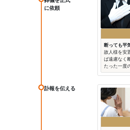
葬儀を正式
に依頼
断っても平
故人様を安
ば遠慮なく
たった一度
訃報を伝える